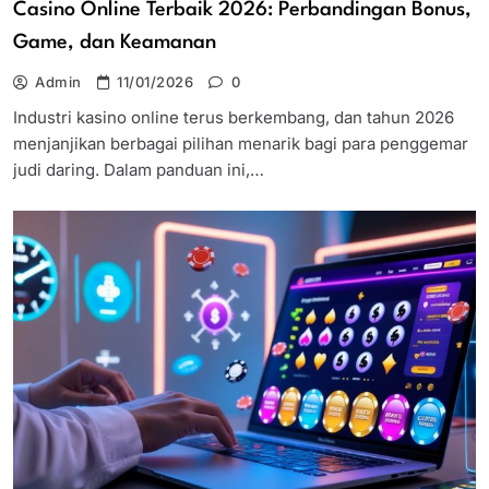
Casino Online Terbaik 2026: Perbandingan Bonus,
Game, dan Keamanan
Admin
11/01/2026
0
Industri kasino online terus berkembang, dan tahun 2026
menjanjikan berbagai pilihan menarik bagi para penggemar
judi daring. Dalam panduan ini,…