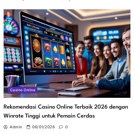
Casino Online
Rekomendasi Casino Online Terbaik 2026 dengan
Winrate Tinggi untuk Pemain Cerdas
Admin
06/01/2026
0