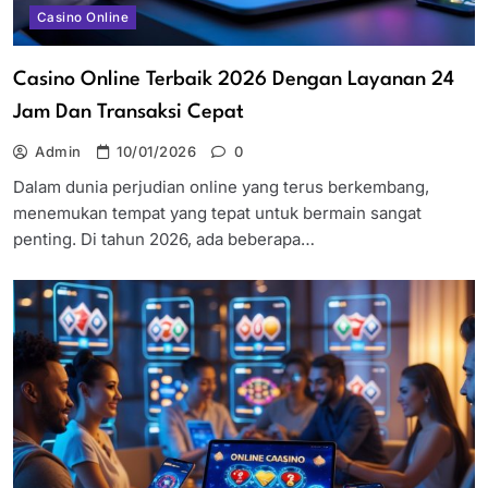
Casino Online
Casino Online Terbaik 2026 Dengan Layanan 24
Jam Dan Transaksi Cepat
Admin
10/01/2026
0
Dalam dunia perjudian online yang terus berkembang,
menemukan tempat yang tepat untuk bermain sangat
penting. Di tahun 2026, ada beberapa…