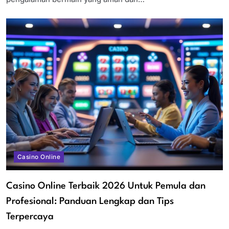
Casino Online
Casino Online Terbaik 2026 Untuk Pemula dan
Profesional: Panduan Lengkap dan Tips
Terpercaya