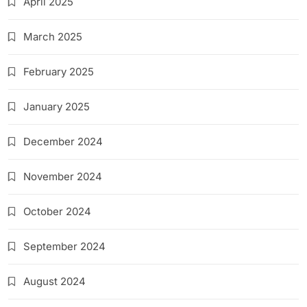
April 2025
March 2025
February 2025
January 2025
December 2024
November 2024
October 2024
September 2024
August 2024