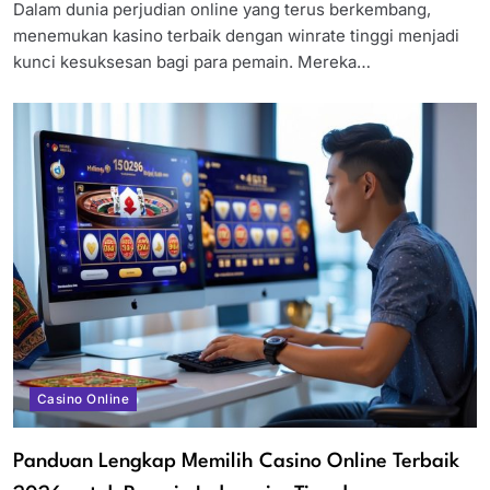
Dalam dunia perjudian online yang terus berkembang,
menemukan kasino terbaik dengan winrate tinggi menjadi
kunci kesuksesan bagi para pemain. Mereka…
Casino Online
Panduan Lengkap Memilih Casino Online Terbaik