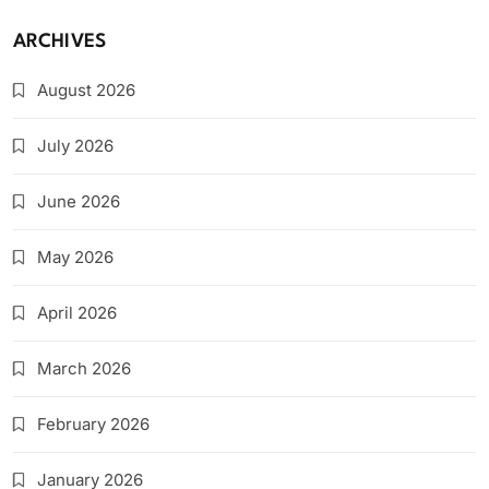
ARCHIVES
August 2026
July 2026
June 2026
May 2026
April 2026
March 2026
February 2026
January 2026