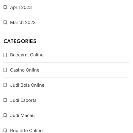
April 2023
March 2023
CATEGORIES
Baccarat Online
Casino Online
Judi Bola Online
Judi Esports
Judi Macau
Roulette Online