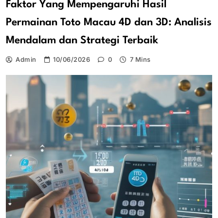
Faktor Yang Mempengaruhi Hasil
Permainan Toto Macau 4D dan 3D: Analisis
Mendalam dan Strategi Terbaik
Admin
10/06/2026
0
7 Mins