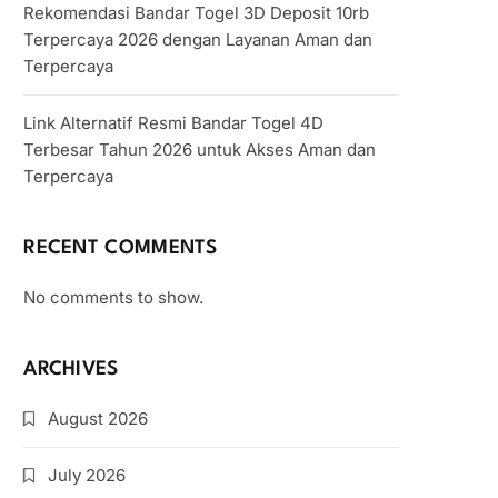
Rekomendasi Bandar Togel 3D Deposit 10rb
Terpercaya 2026 dengan Layanan Aman dan
Terpercaya
Link Alternatif Resmi Bandar Togel 4D
Terbesar Tahun 2026 untuk Akses Aman dan
Terpercaya
RECENT COMMENTS
No comments to show.
ARCHIVES
August 2026
July 2026