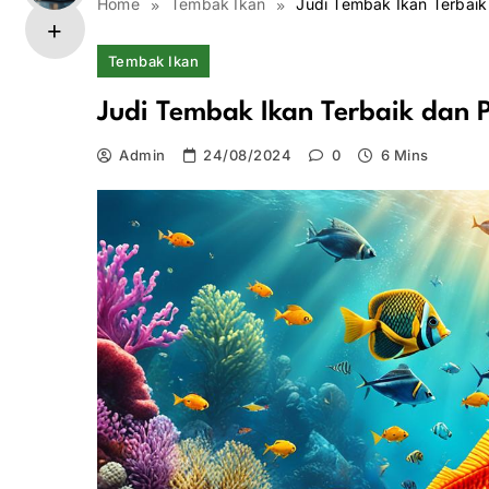
Home
Tembak Ikan
Judi Tembak Ikan Terbaik
Tembak Ikan
Judi Tembak Ikan Terbaik dan 
Admin
24/08/2024
0
6 Mins