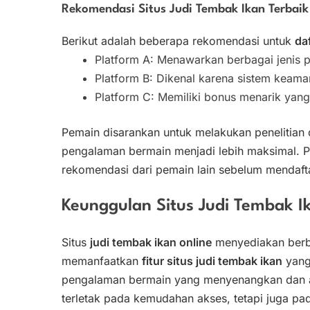
Rekomendasi Situs Judi Tembak Ikan Terbaik
Berikut adalah beberapa rekomendasi untuk
da
Platform A: Menawarkan berbagai jenis 
Platform B: Dikenal karena sistem keam
Platform C: Memiliki bonus menarik yang
Pemain disarankan untuk melakukan penelitian
pengalaman bermain menjadi lebih maksimal. 
rekomendasi dari pemain lain sebelum mendaft
Keunggulan Situs Judi Tembak I
Situs
judi tembak ikan online
menyediakan berb
memanfaatkan
fitur situs judi tembak ikan
yang
pengalaman bermain yang menyenangkan dan
terletak pada kemudahan akses, tetapi juga pa