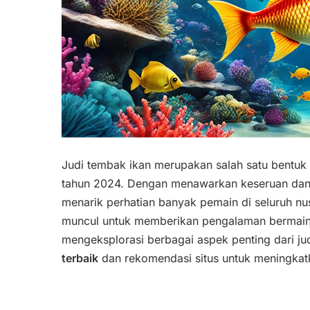
Judi tembak ikan merupakan salah satu bentuk 
tahun 2024. Dengan menawarkan keseruan dan 
menarik perhatian banyak pemain di seluruh nus
muncul untuk memberikan pengalaman bermain 
mengeksplorasi berbagai aspek penting dari ju
terbaik
dan rekomendasi situs untuk meningka