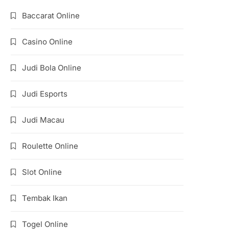
Baccarat Online
Casino Online
Judi Bola Online
Judi Esports
Judi Macau
Roulette Online
Slot Online
Tembak Ikan
Togel Online