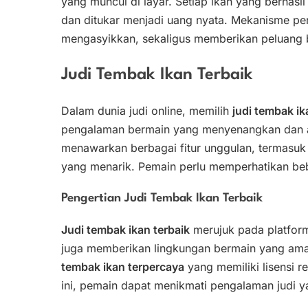
yang muncul di layar. Setiap ikan yang berhas
dan ditukar menjadi uang nyata. Mekanisme pe
mengasyikkan, sekaligus memberikan peluang 
Judi Tembak Ikan Terbaik
Dalam dunia judi online, memilih
judi tembak ik
pengalaman bermain yang menyenangkan dan am
menawarkan berbagai fitur unggulan, termasuk 
yang menarik. Pemain perlu memperhatikan bebe
Pengertian Judi Tembak Ikan Terbaik
Judi tembak ikan terbaik
merujuk pada platform
juga memberikan lingkungan bermain yang ama
tembak ikan terpercaya
yang memiliki lisensi r
ini, pemain dapat menikmati pengalaman judi ya