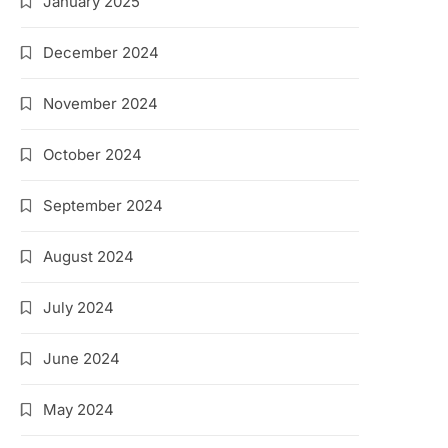
January 2025
December 2024
November 2024
October 2024
September 2024
August 2024
July 2024
June 2024
May 2024