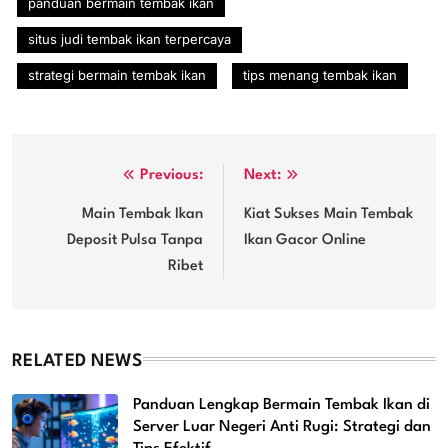
panduan bermain tembak ikan
situs judi tembak ikan terpercaya
strategi bermain tembak ikan
tips menang tembak ikan
Post
Previous:
Next:
navigation
Main Tembak Ikan
Kiat Sukses Main Tembak
Deposit Pulsa Tanpa
Ikan Gacor Online
Ribet
RELATED NEWS
Panduan Lengkap Bermain Tembak Ikan di
Server Luar Negeri Anti Rugi: Strategi dan