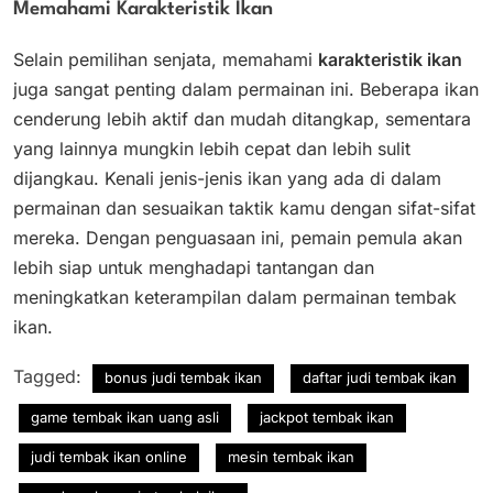
Memahami Karakteristik Ikan
Selain pemilihan senjata, memahami
karakteristik ikan
juga sangat penting dalam permainan ini. Beberapa ikan
cenderung lebih aktif dan mudah ditangkap, sementara
yang lainnya mungkin lebih cepat dan lebih sulit
dijangkau. Kenali jenis-jenis ikan yang ada di dalam
permainan dan sesuaikan taktik kamu dengan sifat-sifat
mereka. Dengan penguasaan ini, pemain pemula akan
lebih siap untuk menghadapi tantangan dan
meningkatkan keterampilan dalam permainan tembak
ikan.
Tagged:
bonus judi tembak ikan
daftar judi tembak ikan
game tembak ikan uang asli
jackpot tembak ikan
judi tembak ikan online
mesin tembak ikan