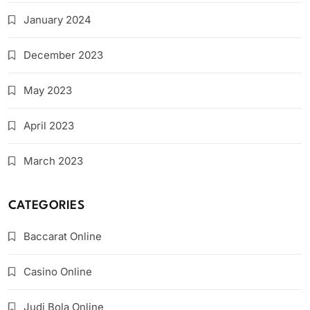
January 2024
December 2023
May 2023
April 2023
March 2023
CATEGORIES
Baccarat Online
Casino Online
Judi Bola Online