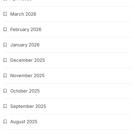
March 2026
February 2026
January 2026
December 2025
November 2025
October 2025
September 2025
August 2025