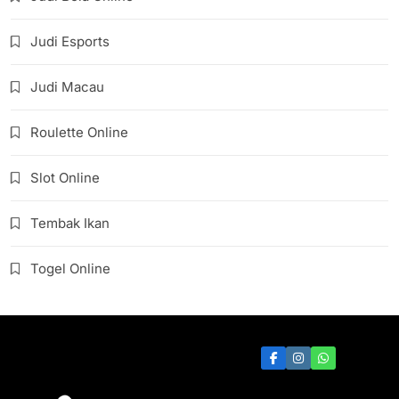
Judi Esports
Judi Macau
Roulette Online
Slot Online
Tembak Ikan
Togel Online