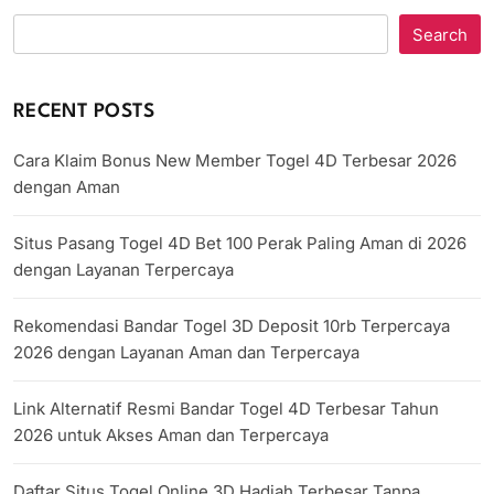
Search
RECENT POSTS
Cara Klaim Bonus New Member Togel 4D Terbesar 2026
dengan Aman
Situs Pasang Togel 4D Bet 100 Perak Paling Aman di 2026
dengan Layanan Terpercaya
Rekomendasi Bandar Togel 3D Deposit 10rb Terpercaya
2026 dengan Layanan Aman dan Terpercaya
Link Alternatif Resmi Bandar Togel 4D Terbesar Tahun
2026 untuk Akses Aman dan Terpercaya
Daftar Situs Togel Online 3D Hadiah Terbesar Tanpa