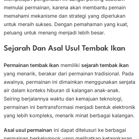
memulai permainan, karena akan membantu pemain
memahami mekanisme dan strategi yang diperlukan
untuk meraih sukses. Dengan pemahaman yang kuat,
peluang untuk menang menjadi lebih besar.
Sejarah Dan Asal Usul Tembak Ikan
Permainan tembak ikan
memiliki
sejarah tembak ikan
yang menarik, berakar dari permainan tradisional. Pada
awalnya, permainan ini dimainkan menggunakan senjata
air dalam konteks hiburan di kalangan anak-anak.
Seiring berjalannya waktu dan kemajuan teknologi,
permainan ini bertransformasi menjadi bentuk elektronik
yang lebih kompleks, menarik minat berbagai kalangan.
Asal usul permainan
ini dapat ditelusuri ke berbagai
permainan berkelompok yang melibatkan ketangkasan