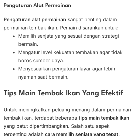
Pengaturan Alat Permainan
Pengaturan alat permainan
sangat penting dalam
permainan tembak ikan. Pemain disarankan untuk:
Memilih senjata yang sesuai dengan strategi
bermain.
Mengatur level kekuatan tembakan agar tidak
boros sumber daya.
Menyesuaikan pengaturan layar agar lebih
nyaman saat bermain.
Tips Main Tembak Ikan Yang Efektif
Untuk meningkatkan peluang menang dalam permainan
tembak ikan, terdapat beberapa
tips main tembak ikan
yang patut dipertimbangkan. Salah satu aspek
terpenting adalah
cara memilih senjata yang tepat
.