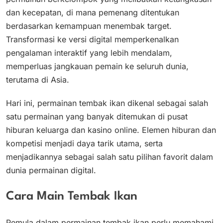
dan kecepatan, di mana pemenang ditentukan
berdasarkan kemampuan menembak target.
Transformasi ke versi digital memperkenalkan
pengalaman interaktif yang lebih mendalam,
memperluas jangkauan pemain ke seluruh dunia,
terutama di Asia.
Hari ini, permainan tembak ikan dikenal sebagai salah
satu permainan yang banyak ditemukan di pusat
hiburan keluarga dan kasino online. Elemen hiburan dan
kompetisi menjadi daya tarik utama, serta
menjadikannya sebagai salah satu pilihan favorit dalam
dunia permainan digital.
Cara Main Tembak Ikan
Pemula dalam permainan tembak ikan perlu memahami