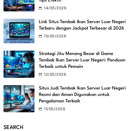
Tips Efektif
14/05/2026
Link Situs Tembak Ikan Server Luar Negeri
Terbaru dengan Jackpot Terbesar di 2026
13/05/2026
Strategi Jitu Menang Besar di Game
Tembak Ikan Server Luar Negeri: Panduan
Terbaik untuk Pemain
12/05/2026
Situs Judi Tembak Ikan Server Luar Negeri
Resmi dan Aman Digunakan untuk
Pengalaman Terbaik
11/05/2026
SEARCH