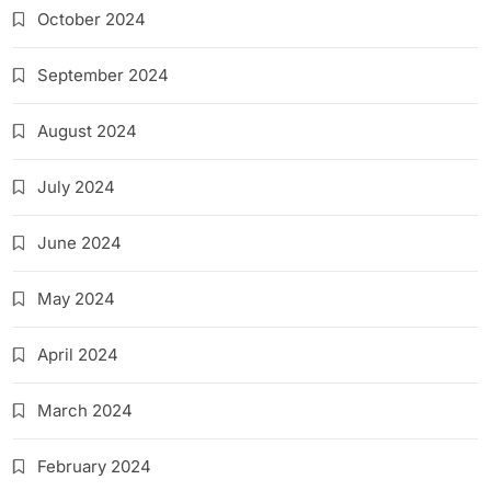
October 2024
September 2024
August 2024
July 2024
June 2024
May 2024
April 2024
March 2024
February 2024