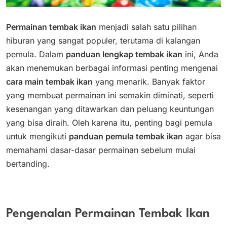
Permainan tembak ikan
menjadi salah satu pilihan
hiburan yang sangat populer, terutama di kalangan
pemula. Dalam
panduan lengkap tembak ikan
ini, Anda
akan menemukan berbagai informasi penting mengenai
cara main tembak ikan
yang menarik. Banyak faktor
yang membuat permainan ini semakin diminati, seperti
kesenangan yang ditawarkan dan peluang keuntungan
yang bisa diraih. Oleh karena itu, penting bagi pemula
untuk mengikuti
panduan pemula tembak ikan
agar bisa
memahami dasar-dasar permainan sebelum mulai
bertanding.
Pengenalan Permainan Tembak Ikan