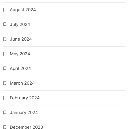
August 2024
July 2024
June 2024
May 2024
April 2024
March 2024
February 2024
January 2024
December 2023