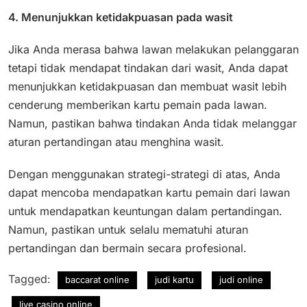
4. Menunjukkan ketidakpuasan pada wasit
Jika Anda merasa bahwa lawan melakukan pelanggaran
tetapi tidak mendapat tindakan dari wasit, Anda dapat
menunjukkan ketidakpuasan dan membuat wasit lebih
cenderung memberikan kartu pemain pada lawan.
Namun, pastikan bahwa tindakan Anda tidak melanggar
aturan pertandingan atau menghina wasit.
Dengan menggunakan strategi-strategi di atas, Anda
dapat mencoba mendapatkan kartu pemain dari lawan
untuk mendapatkan keuntungan dalam pertandingan.
Namun, pastikan untuk selalu mematuhi aturan
pertandingan dan bermain secara profesional.
Tagged:
baccarat online
judi kartu
judi online
live casino online