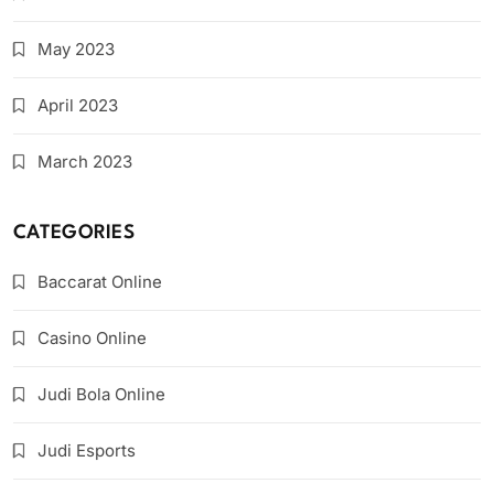
May 2023
April 2023
March 2023
CATEGORIES
Baccarat Online
Casino Online
Judi Bola Online
Judi Esports