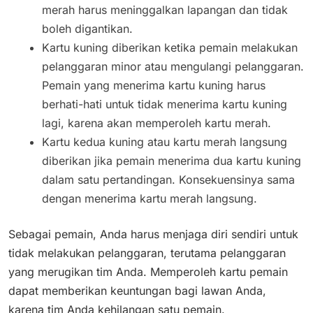
merah harus meninggalkan lapangan dan tidak
boleh digantikan.
Kartu kuning diberikan ketika pemain melakukan
pelanggaran minor atau mengulangi pelanggaran.
Pemain yang menerima kartu kuning harus
berhati-hati untuk tidak menerima kartu kuning
lagi, karena akan memperoleh kartu merah.
Kartu kedua kuning atau kartu merah langsung
diberikan jika pemain menerima dua kartu kuning
dalam satu pertandingan. Konsekuensinya sama
dengan menerima kartu merah langsung.
Sebagai pemain, Anda harus menjaga diri sendiri untuk
tidak melakukan pelanggaran, terutama pelanggaran
yang merugikan tim Anda. Memperoleh kartu pemain
dapat memberikan keuntungan bagi lawan Anda,
karena tim Anda kehilangan satu pemain.