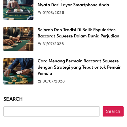
Nyata Dari Layar Smartphone Anda
01/08/2026
Sejarah Dan Tradisi Di Balik Popularitas
Baccarat Squeeze Dalam Dunia Perjudian
31/07/2026
Cara Menang Bermain Baccarat Squeeze
dengan Strategi yang Tepat untuk Pemain
Pemula
30/07/2026
SEARCH
Search