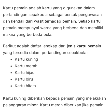
Kartu pemain adalah kartu yang digunakan dalam
pertandingan sepakbola sebagai bentuk pengawasan
dan kendali dari wasit terhadap pemain. Setiap kartu
pemain mempunyai warna yang berbeda dan memiliki
makna yang berbeda pula.
Berikut adalah daftar lengkap dari
jenis kartu pemain
yang tersedia dalam pertandingan sepakbola:
Kartu kuning
Kartu merah
Kartu hijau
Kartu biru
Kartu hitam
Kartu kuning diberikan kepada pemain yang melakukan
pelanggaran minor. Kartu merah diberikan jika pemain