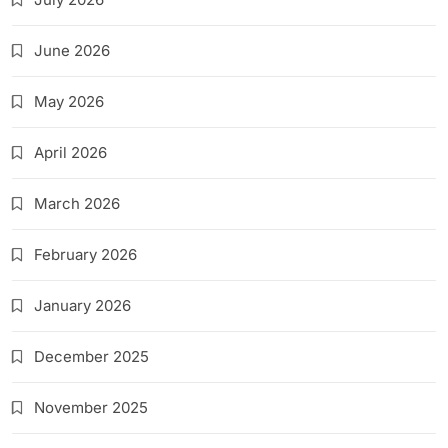
June 2026
May 2026
April 2026
March 2026
February 2026
January 2026
December 2025
November 2025