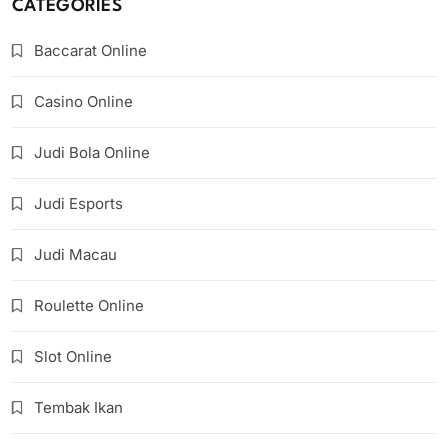
CATEGORIES
Baccarat Online
Casino Online
Judi Bola Online
Judi Esports
Judi Macau
Roulette Online
Slot Online
Tembak Ikan