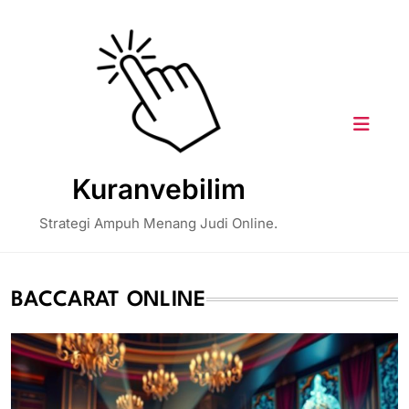
Skip
to
content
Kuranvebilim
Strategi Ampuh Menang Judi Online.
BACCARAT ONLINE