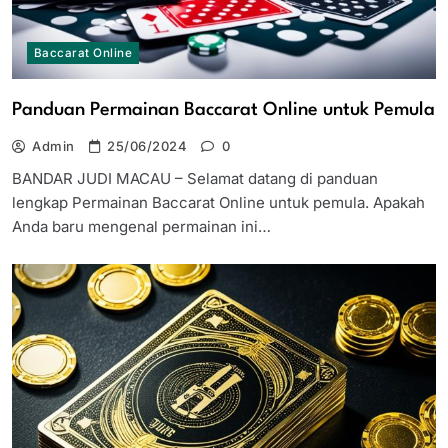
Baccarat Online
Panduan Permainan Baccarat Online untuk Pemula
Admin
25/06/2024
0
BANDAR JUDI MACAU – Selamat datang di panduan
lengkap Permainan Baccarat Online untuk pemula. Apakah
Anda baru mengenal permainan ini…