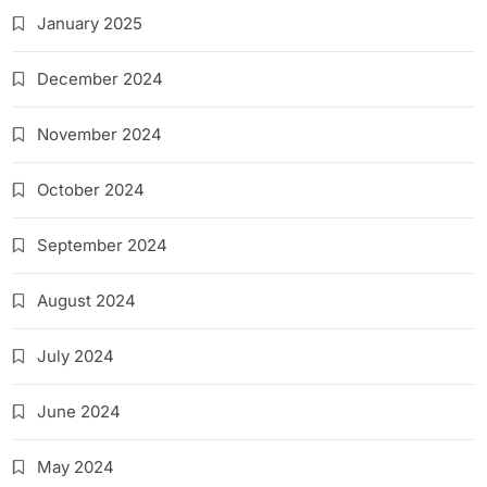
January 2025
December 2024
November 2024
October 2024
September 2024
August 2024
July 2024
June 2024
May 2024