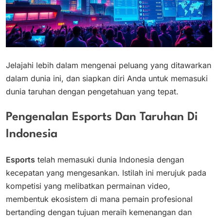
Jelajahi lebih dalam mengenai peluang yang ditawarkan
dalam dunia ini, dan siapkan diri Anda untuk memasuki
dunia taruhan dengan pengetahuan yang tepat.
Pengenalan Esports Dan Taruhan Di
Indonesia
Esports
telah memasuki dunia Indonesia dengan
kecepatan yang mengesankan. Istilah ini merujuk pada
kompetisi yang melibatkan permainan video,
membentuk ekosistem di mana pemain profesional
bertanding dengan tujuan meraih kemenangan dan