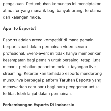
pengakuan. Pertumbuhan komunitas ini menciptakan
atmosfer yang menarik bagi banyak orang, terutama
dari kalangan muda.
Apa Itu Esports?
Esports adalah arena kompetitif di mana pemain
berpartisipasi dalam permainan video secara
profesional. Event-event ini tidak hanya memberikan
kesempatan bagi pemain untuk bersaing, tetapi juga
menarik perhatian penonton melalui tayangan live
streaming. Ketertarikan terhadap esports mendorong
munculnya berbagai platform
Taruhan Esports
yang
menawarkan cara baru bagi para penggemar untuk
terlibat lebih lanjut dalam permainan.
Perkembangan Esports Di Indonesia