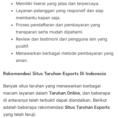
Memiliki lisensi yang jelas dan terpercaya.
Layanan pelanggan yang responsif dan siap
membantu kapan saja.
Proses pendaftaran dan pembayaran yang
transparan serta mudah dipahami.
Review dan testimoni dari pengguna lain yang
positif.
Menawarkan berbagai metode pembayaran yang
aman.
Rekomendasi Situs Taruhan Esports Di Indonesia
Banyak situs taruhan yang menawarkan berbagai
macam layanan dalam
Taruhan Online
, dan beberapa
di antaranya telah terbukti dapat diandalkan. Berikut
adalah beberapa rekomendasi
Situs Taruhan Esports
yang telah teruji: