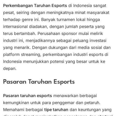
Perkembangan Taruhan Esports
di Indonesia sangat
pesat, seiring dengan meningkatnya minat masyarakat
terhadap genre ini. Banyak turnamen lokal hingga
internasional diadakan, dengan jumlah peserta yang
terus bertambah. Perusahaan sponsor mulai melirik
industri ini, menjadikannya sebagai peluang investasi
yang menarik. Dengan dukungan dari media sosial dan
platform streaming, perkembangan industri esports di
Indonesia menunjukkan potensi yang besar untuk ke
depan.
Pasaran Taruhan Esports
Pasaran taruhan esports
menawarkan berbagai
kemungkinan untuk para penggemar dan petaruh.
Memahami berbagai
tipe taruhan
dan keuntungan yang