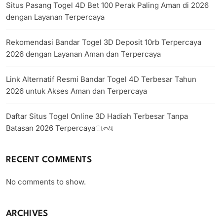
Situs Pasang Togel 4D Bet 100 Perak Paling Aman di 2026
dengan Layanan Terpercaya
Rekomendasi Bandar Togel 3D Deposit 10rb Terpercaya
2026 dengan Layanan Aman dan Terpercaya
Link Alternatif Resmi Bandar Togel 4D Terbesar Tahun
2026 untuk Akses Aman dan Terpercaya
Daftar Situs Togel Online 3D Hadiah Terbesar Tanpa
Batasan 2026 Terpercayaાન્ય
RECENT COMMENTS
No comments to show.
ARCHIVES