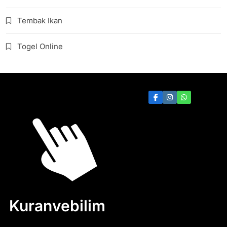
Tembak Ikan
Togel Online
Kuranvebilim