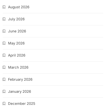
August 2026
July 2026
June 2026
May 2026
April 2026
March 2026
February 2026
January 2026
December 2025