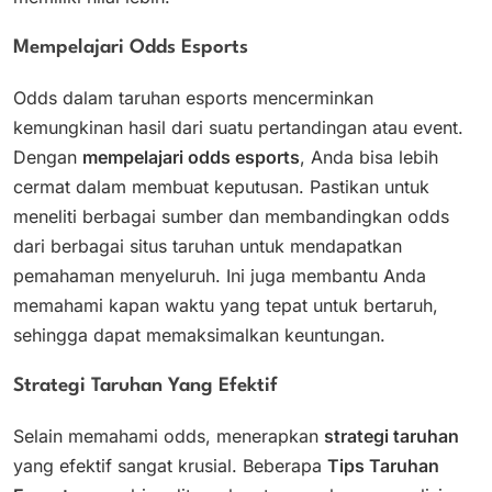
Mempelajari Odds Esports
Odds dalam taruhan esports mencerminkan
kemungkinan hasil dari suatu pertandingan atau event.
Dengan
mempelajari odds esports
, Anda bisa lebih
cermat dalam membuat keputusan. Pastikan untuk
meneliti berbagai sumber dan membandingkan odds
dari berbagai situs taruhan untuk mendapatkan
pemahaman menyeluruh. Ini juga membantu Anda
memahami kapan waktu yang tepat untuk bertaruh,
sehingga dapat memaksimalkan keuntungan.
Strategi Taruhan Yang Efektif
Selain memahami odds, menerapkan
strategi taruhan
yang efektif sangat krusial. Beberapa
Tips Taruhan