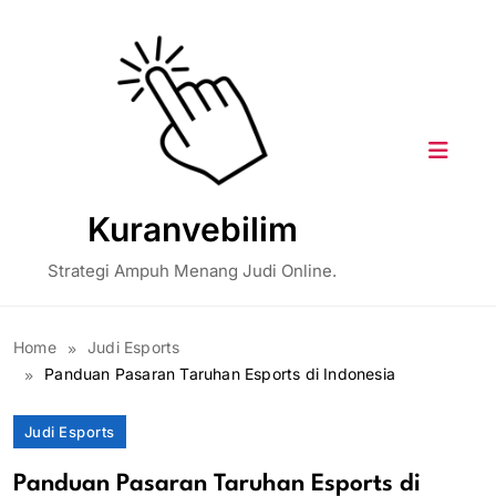
Skip
to
content
Kuranvebilim
Strategi Ampuh Menang Judi Online.
Home
Judi Esports
Panduan Pasaran Taruhan Esports di Indonesia
Judi Esports
Panduan Pasaran Taruhan Esports di