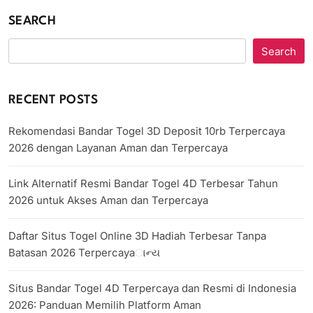
SEARCH
Search
RECENT POSTS
Rekomendasi Bandar Togel 3D Deposit 10rb Terpercaya
2026 dengan Layanan Aman dan Terpercaya
Link Alternatif Resmi Bandar Togel 4D Terbesar Tahun
2026 untuk Akses Aman dan Terpercaya
Daftar Situs Togel Online 3D Hadiah Terbesar Tanpa
Batasan 2026 Terpercayaાન્ય
Situs Bandar Togel 4D Terpercaya dan Resmi di Indonesia
2026: Panduan Memilih Platform Aman