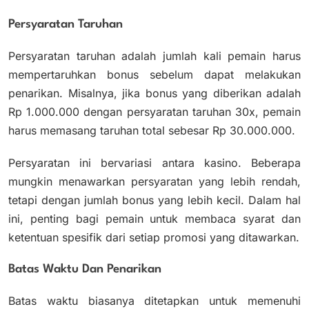
Persyaratan Taruhan
Persyaratan taruhan adalah jumlah kali pemain harus
mempertaruhkan bonus sebelum dapat melakukan
penarikan. Misalnya, jika bonus yang diberikan adalah
Rp 1.000.000 dengan persyaratan taruhan 30x, pemain
harus memasang taruhan total sebesar Rp 30.000.000.
Persyaratan ini bervariasi antara kasino. Beberapa
mungkin menawarkan persyaratan yang lebih rendah,
tetapi dengan jumlah bonus yang lebih kecil. Dalam hal
ini, penting bagi pemain untuk membaca syarat dan
ketentuan spesifik dari setiap promosi yang ditawarkan.
Batas Waktu Dan Penarikan
Batas waktu biasanya ditetapkan untuk memenuhi