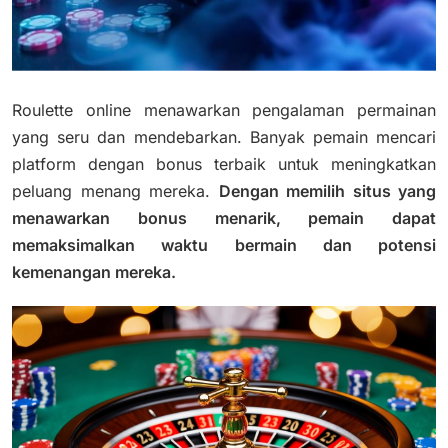
Roulette online menawarkan pengalaman permainan
yang seru dan mendebarkan. Banyak pemain mencari
platform dengan bonus terbaik untuk meningkatkan
peluang menang mereka.
Dengan memilih situs yang
menawarkan bonus menarik, pemain dapat
memaksimalkan waktu bermain dan potensi
kemenangan mereka.