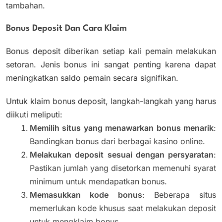
tambahan.
Bonus Deposit Dan Cara Klaim
Bonus deposit diberikan setiap kali pemain melakukan
setoran. Jenis bonus ini sangat penting karena dapat
meningkatkan saldo pemain secara signifikan.
Untuk klaim bonus deposit, langkah-langkah yang harus
diikuti meliputi:
Memilih situs yang menawarkan bonus menarik
:
Bandingkan bonus dari berbagai kasino online.
Melakukan deposit sesuai dengan persyaratan
:
Pastikan jumlah yang disetorkan memenuhi syarat
minimum untuk mendapatkan bonus.
Memasukkan kode bonus
: Beberapa situs
memerlukan kode khusus saat melakukan deposit
untuk mengklaim bonus.