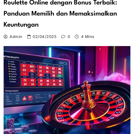
Roulette Online dengan Bonus Terbaik:
Panduan Memilih dan Memaksimalkan
Keuntungan
Admin
02/04/2025
0
4 Mins