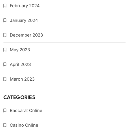
February 2024
January 2024
December 2023
May 2023
April 2023
March 2023
CATEGORIES
Baccarat Online
Casino Online