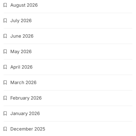
August 2026
July 2026
June 2026
May 2026
April 2026
March 2026
February 2026
January 2026
December 2025