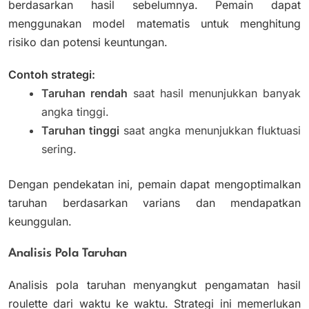
berdasarkan hasil sebelumnya. Pemain dapat
menggunakan model matematis untuk menghitung
risiko dan potensi keuntungan.
Contoh strategi:
Taruhan rendah
saat hasil menunjukkan banyak
angka tinggi.
Taruhan tinggi
saat angka menunjukkan fluktuasi
sering.
Dengan pendekatan ini, pemain dapat mengoptimalkan
taruhan berdasarkan varians dan mendapatkan
keunggulan.
Analisis Pola Taruhan
Analisis pola taruhan menyangkut pengamatan hasil
roulette dari waktu ke waktu. Strategi ini memerlukan