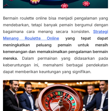
Bermain roulette online bisa menjadi pengalaman yang
mendebarkan, tetapi banyak pemain bergumul dengan
bagaimana cara menang secara konsisten.
Strategi
Menang Roulette Online
yang tepat dapat
meningkatkan peluang pemain untuk meraih
kemenangan dan memaksimalkan pengalaman bermain
mereka.
Dalam permainan yang didasarkan pada
keberuntungan ini, memahami berbagai pendekatan
dapat memberikan keuntungan yang signifikan.