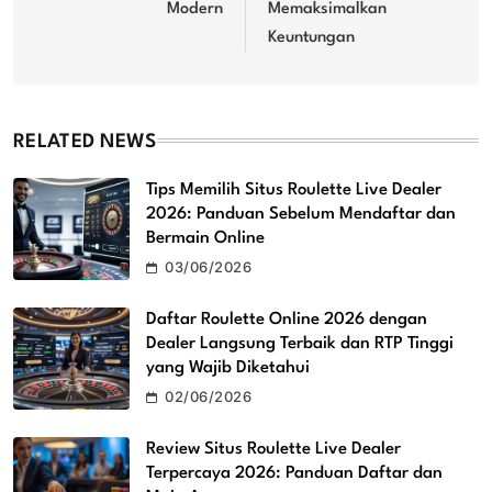
Modern
Memaksimalkan
Keuntungan
RELATED NEWS
Tips Memilih Situs Roulette Live Dealer
2026: Panduan Sebelum Mendaftar dan
Bermain Online
03/06/2026
Daftar Roulette Online 2026 dengan
Dealer Langsung Terbaik dan RTP Tinggi
yang Wajib Diketahui
02/06/2026
Review Situs Roulette Live Dealer
Terpercaya 2026: Panduan Daftar dan