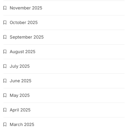
November 2025
October 2025
September 2025
August 2025
July 2025
June 2025
May 2025
April 2025
March 2025