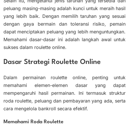
Selain itu, mengetahui jenis taruhan yang tersedia dan
peluang masing-masing adalah kunci untuk meraih hasil
yang lebih baik. Dengan memilih taruhan yang sesuai
dengan gaya bermain dan toleransi risiko, pemain
dapat menciptakan peluang yang lebih menguntungkan.
Memahami dasar-dasar ini adalah langkah awal untuk
sukses dalam roulette online.
Dasar Strategi Roulette Online
Dalam permainan roulette online, penting untuk
memahami elemen-elemen dasar yang dapat
mempengaruhi hasil permainan. Ini termasuk struktur
roda roulette, peluang dan pembayaran yang ada, serta
cara mengelola bankroll secara efektif.
Memahami Roda Roulette