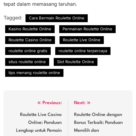
tepat dalam memasang taruhan.
Tagged:
Cara Bermain Roulette Online
Kasino Roulette Online
Permainan Roulette Online
Roulette Casino Online
Roulette Live Online
roulette online gratis
roulette online terpercaya
situs roulette online
Slot Roulette Online
tips menang roulette online
Post
Previous:
Next:
navigation
Roulette Live Casino
Roulette Online dengan
Online: Panduan
Bonus Terbaik: Panduan
Lengkap untuk Pemain
Memilih dan