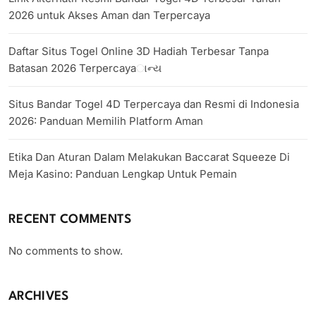
2026 untuk Akses Aman dan Terpercaya
Daftar Situs Togel Online 3D Hadiah Terbesar Tanpa
Batasan 2026 Terpercayaાન્ય
Situs Bandar Togel 4D Terpercaya dan Resmi di Indonesia
2026: Panduan Memilih Platform Aman
Etika Dan Aturan Dalam Melakukan Baccarat Squeeze Di
Meja Kasino: Panduan Lengkap Untuk Pemain
RECENT COMMENTS
No comments to show.
ARCHIVES