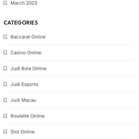
March 2023
CATEGORIES
Baccarat Online
Casino Online
Judi Bola Online
Judi Esports
Judi Macau
Roulette Online
Slot Online