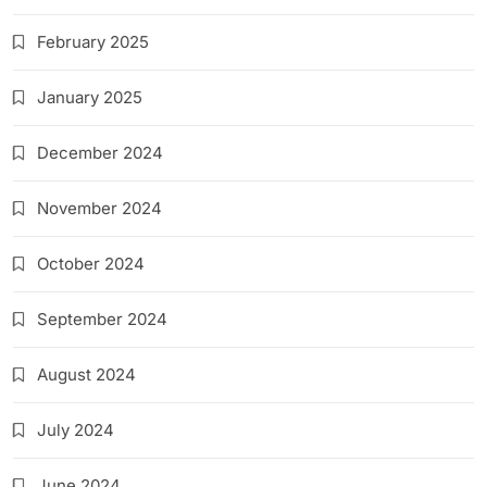
February 2025
January 2025
December 2024
November 2024
October 2024
September 2024
August 2024
July 2024
June 2024