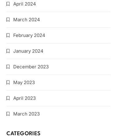
April 2024
March 2024
February 2024
January 2024
December 2023
May 2023
April 2023
March 2023
CATEGORIES