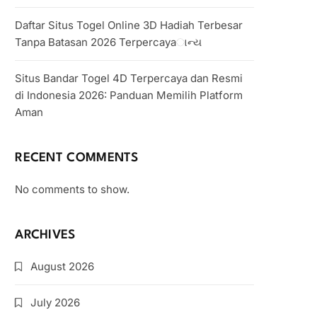
Daftar Situs Togel Online 3D Hadiah Terbesar
Tanpa Batasan 2026 Terpercayaાન્ય
Situs Bandar Togel 4D Terpercaya dan Resmi
di Indonesia 2026: Panduan Memilih Platform
Aman
RECENT COMMENTS
No comments to show.
ARCHIVES
August 2026
July 2026