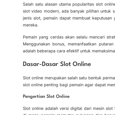
Salah satu alasan utama popularitas slot onlin
slot video modern, ada banyak pilihan untuk 
jenis slot, pemain dapat membuat keputusan
mereka.
Pemain yang cerdas akan selalu mencari stra
Menggunakan bonus, memanfaatkan putaran g
adalah beberapa cara efektif untuk memaksimalk
Dasar-Dasar Slot Online
Slot online merupakan salah satu bentuk perm
slot online penting bagi pemain agar dapat me
Pengertian Slot Online
Slot online adalah versi digital dari mesin sl