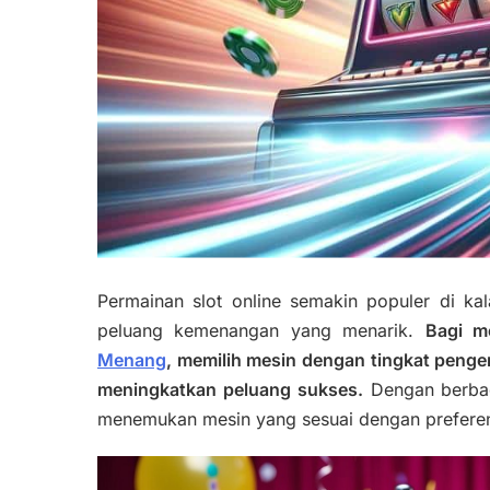
Permainan slot online semakin populer di k
peluang kemenangan yang menarik.
Bagi m
Menang
, memilih mesin dengan tingkat pengem
meningkatkan peluang sukses.
Dengan berbag
menemukan mesin yang sesuai dengan preferen