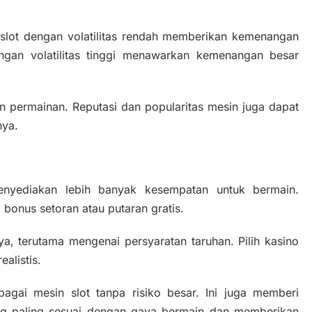
sin slot dengan volatilitas rendah memberikan kemenangan
engan volatilitas tinggi menawarkan kemenangan besar
n permainan. Reputasi dan popularitas mesin juga dapat
nya.
nyediakan lebih banyak kesempatan untuk bermain.
 bonus setoran atau putaran gratis.
a, terutama mengenai persyaratan taruhan. Pilih kasino
alistis.
gai mesin slot tanpa risiko besar. Ini juga memberi
g paling sesuai dengan gaya bermain dan memberikan