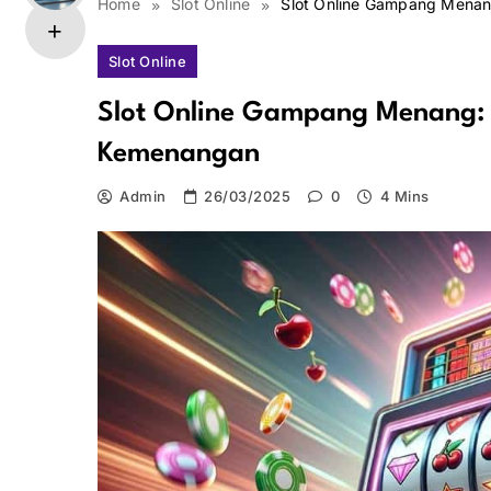
Home
Slot Online
Slot Online Gampang Menan
Slot Online
Slot Online Gampang Menang: S
Kemenangan
Admin
26/03/2025
0
4 Mins