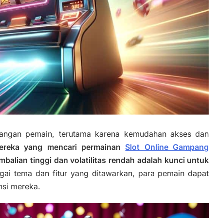
alangan pemain, terutama karena kemudahan akses dan
ereka yang mencari permainan
Slot Online Gampang
balian tinggi dan volatilitas rendah adalah kunci untuk
ai tema dan fitur yang ditawarkan, para pemain dapat
si mereka.