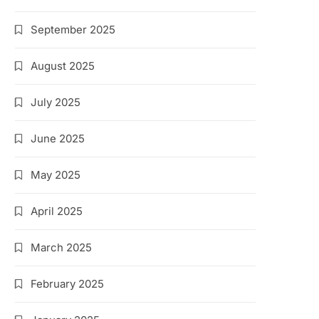
September 2025
August 2025
July 2025
June 2025
May 2025
April 2025
March 2025
February 2025