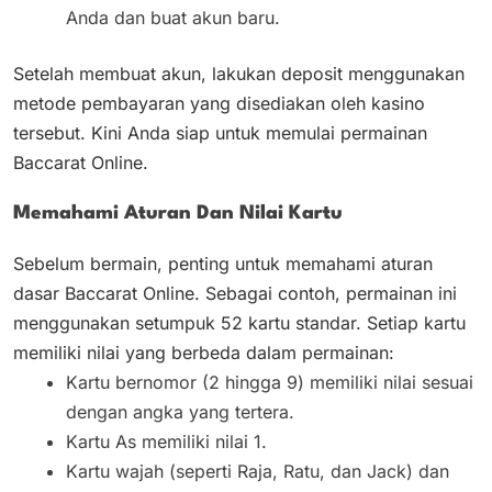
Anda dan buat akun baru.
Setelah membuat akun, lakukan deposit menggunakan
metode pembayaran yang disediakan oleh kasino
tersebut. Kini Anda siap untuk memulai permainan
Baccarat Online.
Memahami Aturan Dan Nilai Kartu
Sebelum bermain, penting untuk memahami aturan
dasar Baccarat Online. Sebagai contoh, permainan ini
menggunakan setumpuk 52 kartu standar. Setiap kartu
memiliki nilai yang berbeda dalam permainan:
Kartu bernomor (2 hingga 9) memiliki nilai sesuai
dengan angka yang tertera.
Kartu As memiliki nilai 1.
Kartu wajah (seperti Raja, Ratu, dan Jack) dan