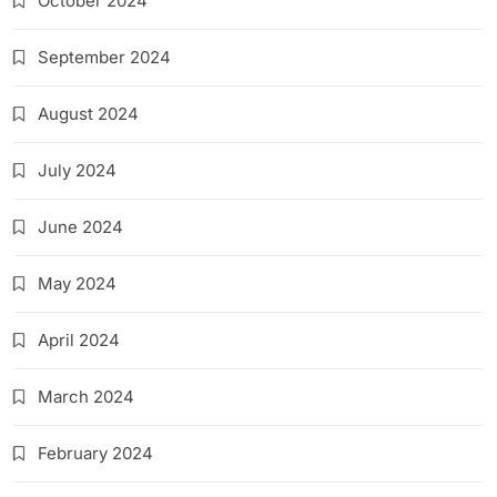
October 2024
September 2024
August 2024
July 2024
June 2024
May 2024
April 2024
March 2024
February 2024