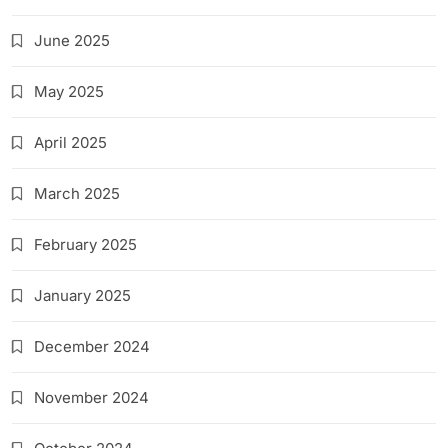
June 2025
May 2025
April 2025
March 2025
February 2025
January 2025
December 2024
November 2024