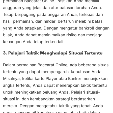
permainan Baccarat Online. Pastikan Anda memiliki
anggaran yang jelas dan atur batasan taruhan Anda.
Tetap berpegang pada anggaran Anda, terlepas dari
hasil permainan, dan hindari bertaruh melebihi batas
yang Anda tetapkan. Dengan mengatur bankroll dengan
bijak, Anda dapat meminimalkan risiko dan menjaga
keuangan Anda tetap terkendali.
3. Pelajari Taktik Menghadapi Situasi Tertentu
Dalam permainan Baccarat Online, ada beberapa situasi
tertentu yang dapat mempengaruhi keputusan Anda.
Misalnya, ketika kartu Player atau Banker menunjukkan
angka tertentu, Anda dapat menerapkan taktik tertentu
untuk meningkatkan peluang Anda. Pelajari situasi-
situasi ini dan kembangkan strategi berdasarkan
mereka. Dengan mengetahui taktik yang tepat, Anda
dapat mengambil keputusan yang lebih baik dalam