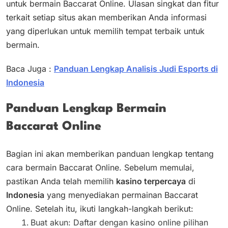
untuk bermain Baccarat Online. Ulasan singkat dan fitur
terkait setiap situs akan memberikan Anda informasi
yang diperlukan untuk memilih tempat terbaik untuk
bermain.
Baca Juga :
Panduan Lengkap Analisis Judi Esports di
Indonesia
Panduan Lengkap Bermain
Baccarat Online
Bagian ini akan memberikan panduan lengkap tentang
cara bermain Baccarat Online. Sebelum memulai,
pastikan Anda telah memilih
kasino terpercaya
di
Indonesia
yang menyediakan permainan Baccarat
Online. Setelah itu, ikuti langkah-langkah berikut:
Buat akun: Daftar dengan kasino online pilihan