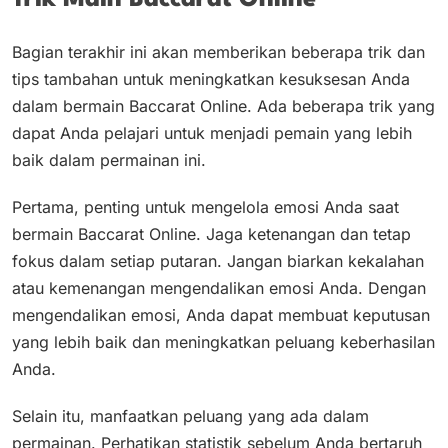
Bagian terakhir ini akan memberikan beberapa trik dan
tips tambahan untuk meningkatkan kesuksesan Anda
dalam bermain Baccarat Online. Ada beberapa trik yang
dapat Anda pelajari untuk menjadi pemain yang lebih
baik dalam permainan ini.
Pertama, penting untuk mengelola emosi Anda saat
bermain Baccarat Online. Jaga ketenangan dan tetap
fokus dalam setiap putaran. Jangan biarkan kekalahan
atau kemenangan mengendalikan emosi Anda. Dengan
mengendalikan emosi, Anda dapat membuat keputusan
yang lebih baik dan meningkatkan peluang keberhasilan
Anda.
Selain itu, manfaatkan peluang yang ada dalam
permainan. Perhatikan statistik sebelum Anda bertaruh