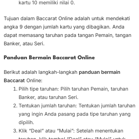
kartu 10 memiliki nilai 0.
Tujuan dalam Baccarat Online adalah untuk mendekati
angka 9 dengan jumlah kartu yang dibagikan. Anda
dapat memasang taruhan pada tangan Pemain, tangan
Banker, atau Seri.
Panduan Bermain Baccarat Online
Berikut adalah langkah-langkah
panduan bermain
Baccarat
Online:
Pilih tipe taruhan: Pilih taruhan Pemain, taruhan
Banker, atau taruhan Seri.
Tentukan jumlah taruhan: Tentukan jumlah taruhan
yang ingin Anda pasang pada tipe taruhan yang
dipilih.
Klik “Deal” atau “Mulai”: Setelah menentukan