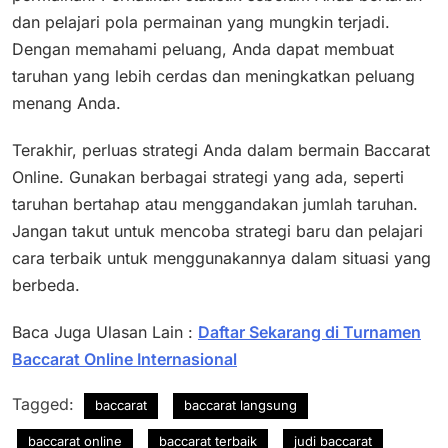
dan pelajari pola permainan yang mungkin terjadi.
Dengan memahami peluang, Anda dapat membuat
taruhan yang lebih cerdas dan meningkatkan peluang
menang Anda.
Terakhir, perluas strategi Anda dalam bermain Baccarat
Online. Gunakan berbagai strategi yang ada, seperti
taruhan bertahap atau menggandakan jumlah taruhan.
Jangan takut untuk mencoba strategi baru dan pelajari
cara terbaik untuk menggunakannya dalam situasi yang
berbeda.
Baca Juga Ulasan Lain :
Daftar Sekarang di Turnamen
Baccarat Online Internasional
Tagged:
baccarat
baccarat langsung
baccarat online
baccarat terbaik
judi baccarat