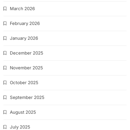
March 2026
February 2026
January 2026
December 2025
November 2025
October 2025
September 2025
August 2025
July 2025