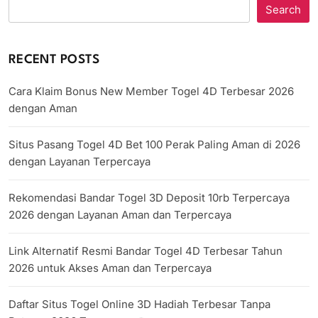
Search
RECENT POSTS
Cara Klaim Bonus New Member Togel 4D Terbesar 2026
dengan Aman
Situs Pasang Togel 4D Bet 100 Perak Paling Aman di 2026
dengan Layanan Terpercaya
Rekomendasi Bandar Togel 3D Deposit 10rb Terpercaya
2026 dengan Layanan Aman dan Terpercaya
Link Alternatif Resmi Bandar Togel 4D Terbesar Tahun
2026 untuk Akses Aman dan Terpercaya
Daftar Situs Togel Online 3D Hadiah Terbesar Tanpa