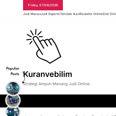
Skip
Friday, 07/08/2026
to
Judi Macau
Judi Esports
Tembak Ikan
Roulette Online
Slot Onl
content
Popular
Kuranvebilim
Posts
Strategi Ampuh Menang Judi Online.