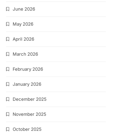
June 2026
May 2026
April 2026
March 2026
February 2026
January 2026
December 2025
November 2025
October 2025