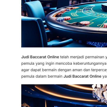
Judi Baccarat Online
telah menjadi permainan ya
pemula yang ingin mencoba keberuntungannya d
agar dapat bermain dengan aman dan terpercay
pemula dalam bermain
Judi Baccarat Online
ya