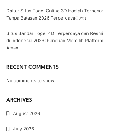
Daftar Situs Togel Online 3D Hadiah Terbesar
Tanpa Batasan 2026 Terpercayaાન્ય
Situs Bandar Togel 4D Terpercaya dan Resmi
di Indonesia 2026: Panduan Memilih Platform
Aman
RECENT COMMENTS
No comments to show.
ARCHIVES
August 2026
July 2026