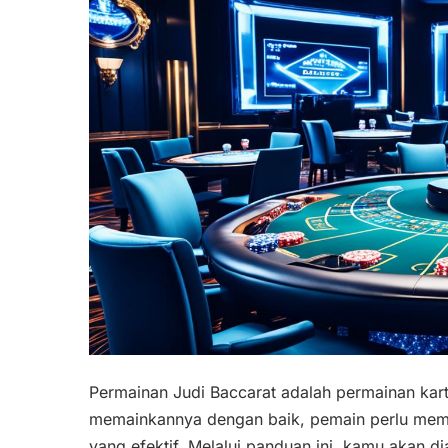
Permainan Judi Baccarat adalah permainan kar
memainkannya dengan baik, pemain perlu memaha
yang efektif. Melalui panduan ini, kamu akan di