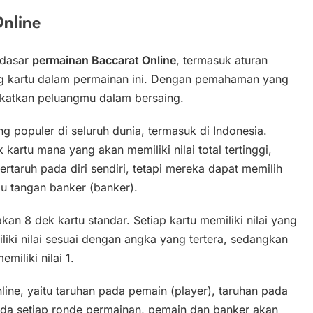
nline
-dasar
permainan Baccarat Online
, termasuk aturan
ng kartu dalam permainan ini. Dengan pemahaman yang
gkatkan peluangmu dalam bersaing.
ng populer di seluruh dunia, termasuk di Indonesia.
kartu mana yang akan memiliki nilai total tertinggi,
rtaruh pada diri sendiri, tetapi mereka dapat memilih
au tangan banker (banker).
n 8 dek kartu standar. Setiap kartu memiliki nilai yang
liki nilai sesuai dengan angka yang tertera, sedangkan
emiliki nilai 1.
line, yaitu taruhan pada pemain (player), taruhan pada
Pada setiap ronde permainan, pemain dan banker akan