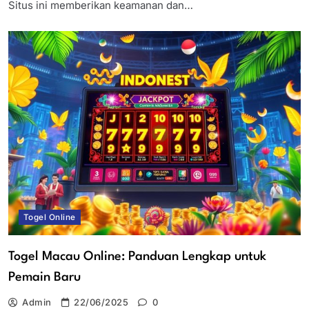
Situs ini memberikan keamanan dan…
Togel Online
Togel Macau Online: Panduan Lengkap untuk
Pemain Baru
Admin
22/06/2025
0