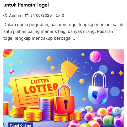
untuk Pemain Togel
Admin
21/06/2025
0
Dalam dunia perjudian, pasaran togel lengkap menjadi salah
satu pilihan paling menarik bagi banyak orang. Pasaran
togel lengkap mencakup berbagai…
Togel Online