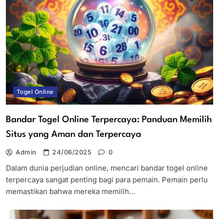
Togel Online
Bandar Togel Online Terpercaya: Panduan Memilih
Situs yang Aman dan Terpercaya
Admin
24/06/2025
0
Dalam dunia perjudian online, mencari bandar togel online
terpercaya sangat penting bagi para pemain. Pemain perlu
memastikan bahwa mereka memilih…