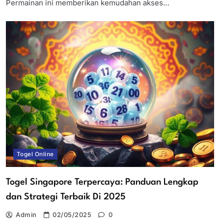
Permainan ini memberikan kemudahan akses…
Togel Online
Togel Singapore Terpercaya: Panduan Lengkap
dan Strategi Terbaik Di 2025
Admin
02/05/2025
0