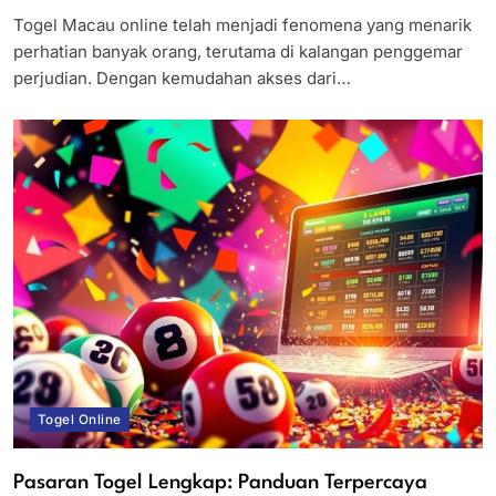
Togel Macau online telah menjadi fenomena yang menarik
perhatian banyak orang, terutama di kalangan penggemar
perjudian. Dengan kemudahan akses dari…
Togel Online
Pasaran Togel Lengkap: Panduan Terpercaya