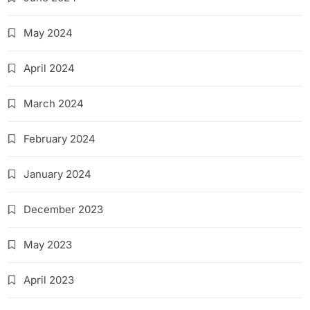
May 2024
April 2024
March 2024
February 2024
January 2024
December 2023
May 2023
April 2023