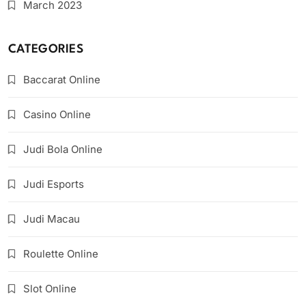
March 2023
CATEGORIES
Baccarat Online
Casino Online
Judi Bola Online
Judi Esports
Judi Macau
Roulette Online
Slot Online