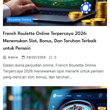
Roulette Online
French Roulette Online Terpercaya 2026:
Menemukan Slot, Bonus, Dan Taruhan Terbaik
untuk Pemain
Admin
28/02/2026
0
Dalam dunia perjudian online, French Roulette Online
Terpercaya 2026 menawarkan opsi menarik untuk pemain
yang mencari slot, bonus, dan taruhan…