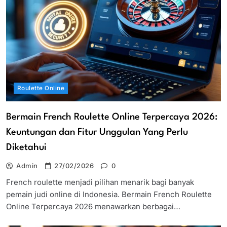
Roulette Online
Bermain French Roulette Online Terpercaya 2026:
Keuntungan dan Fitur Unggulan Yang Perlu
Diketahui
Admin
27/02/2026
0
French roulette menjadi pilihan menarik bagi banyak
pemain judi online di Indonesia. Bermain French Roulette
Online Terpercaya 2026 menawarkan berbagai…