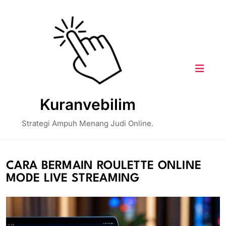
Skip
to
content
Kuranvebilim
Strategi Ampuh Menang Judi Online.
CARA BERMAIN ROULETTE ONLINE
MODE LIVE STREAMING