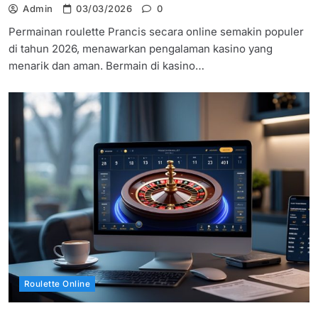
Admin
03/03/2026
0
Permainan roulette Prancis secara online semakin populer
di tahun 2026, menawarkan pengalaman kasino yang
menarik dan aman. Bermain di kasino…
Roulette Online