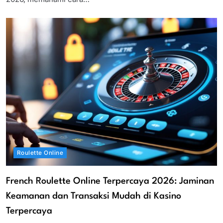
Roulette Online
French Roulette Online Terpercaya 2026: Jaminan
Keamanan dan Transaksi Mudah di Kasino
Terpercaya