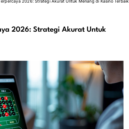
 Terpercaya 2026: Strategi Akurat Untuk Menang di Kasino Terbaik
aya 2026: Strategi Akurat Untuk