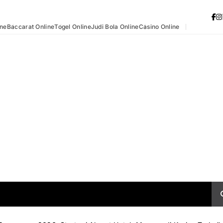
ine
Baccarat Online
Togel Online
Judi Bola Online
Casino Online