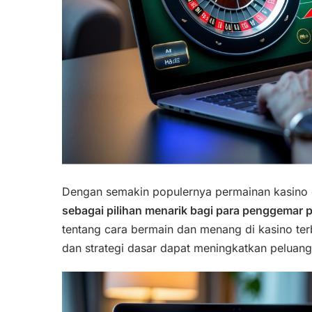
Dengan semakin populernya permainan kasino 
sebagai pilihan menarik bagi para penggemar p
tentang cara bermain dan menang di kasino te
dan strategi dasar dapat meningkatkan peluan