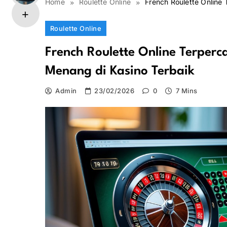
Home
Roulette Online
French Roulette Online
Roulette Online
French Roulette Online Terperc
Menang di Kasino Terbaik
Admin
23/02/2026
0
7 Mins