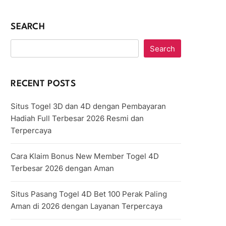
SEARCH
Search
RECENT POSTS
Situs Togel 3D dan 4D dengan Pembayaran
Hadiah Full Terbesar 2026 Resmi dan
Terpercaya
Cara Klaim Bonus New Member Togel 4D
Terbesar 2026 dengan Aman
Situs Pasang Togel 4D Bet 100 Perak Paling
Aman di 2026 dengan Layanan Terpercaya