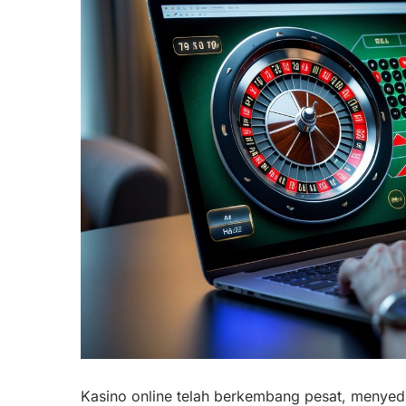
Kasino online telah berkembang pesat, menyed