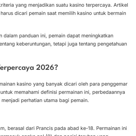
iteria yang menjadikan suatu kasino terpercaya. Artikel
g harus dicari pemain saat memilih kasino untuk bermain
n dalam panduan ini, pemain dapat meningkatkan
entang keberuntungan, tetapi juga tentang pengetahuan
 Terpercaya 2026?
rmainan kasino yang banyak dicari oleh para penggemar
g untuk memahami definisi permainan ini, perbedaannya
 menjadi perhatian utama bagi pemain.
am, berasal dari Prancis pada abad ke-18. Permainan ini