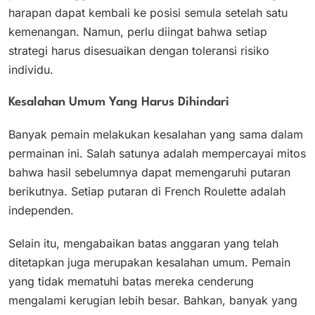
harapan dapat kembali ke posisi semula setelah satu
kemenangan. Namun, perlu diingat bahwa setiap
strategi harus disesuaikan dengan toleransi risiko
individu.
Kesalahan Umum Yang Harus Dihindari
Banyak pemain melakukan kesalahan yang sama dalam
permainan ini. Salah satunya adalah mempercayai mitos
bahwa hasil sebelumnya dapat memengaruhi putaran
berikutnya. Setiap putaran di French Roulette adalah
independen.
Selain itu, mengabaikan batas anggaran yang telah
ditetapkan juga merupakan kesalahan umum. Pemain
yang tidak mematuhi batas mereka cenderung
mengalami kerugian lebih besar. Bahkan, banyak yang