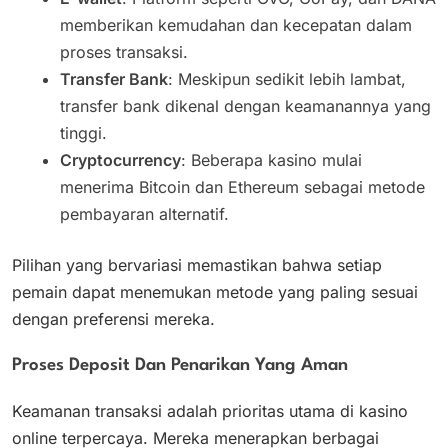
memberikan kemudahan dan kecepatan dalam
proses transaksi.
Transfer Bank
: Meskipun sedikit lebih lambat,
transfer bank dikenal dengan keamanannya yang
tinggi.
Cryptocurrency
: Beberapa kasino mulai
menerima Bitcoin dan Ethereum sebagai metode
pembayaran alternatif.
Pilihan yang bervariasi memastikan bahwa setiap
pemain dapat menemukan metode yang paling sesuai
dengan preferensi mereka.
Proses Deposit Dan Penarikan Yang Aman
Keamanan transaksi adalah prioritas utama di kasino
online terpercaya. Mereka menerapkan berbagai