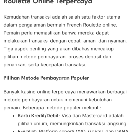
Roulette Online Terpercaya
Kemudahan transaksi adalah salah satu faktor utama
dalam pengalaman bermain French Roulette online.
Pemain perlu memastikan bahwa mereka dapat
melakukan transaksi dengan cepat, aman, dan nyaman.
Tiga aspek penting yang akan dibahas mencakup
pilihan metode pembayaran, proses deposit dan
penarikan, serta kecepatan transaksi.
Pilihan Metode Pembayaran Populer
Banyak kasino online terpercaya menawarkan berbagai
metode pembayaran untuk memenuhi kebutuhan
pemain. Beberapa metode populer meliputi:
Kartu Kredit/Debit
: Visa dan Mastercard adalah
pilihan umum, memungkinkan transaksi langsung.
E-wallet
: Platform seperti OVO, GoPay, dan DANA