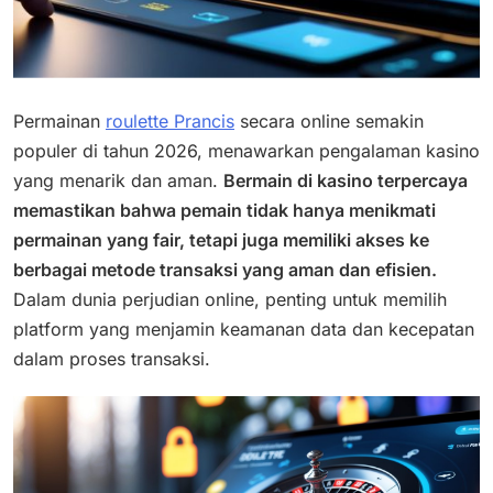
Permainan
roulette Prancis
secara online semakin
populer di tahun 2026, menawarkan pengalaman kasino
yang menarik dan aman.
Bermain di kasino terpercaya
memastikan bahwa pemain tidak hanya menikmati
permainan yang fair, tetapi juga memiliki akses ke
berbagai metode transaksi yang aman dan efisien.
Dalam dunia perjudian online, penting untuk memilih
platform yang menjamin keamanan data dan kecepatan
dalam proses transaksi.