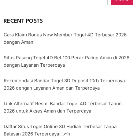
RECENT POSTS
Cara Klaim Bonus New Member Togel 4D Terbesar 2026
dengan Aman
Situs Pasang Togel 4D Bet 100 Perak Paling Aman di 2026
dengan Layanan Terpercaya
Rekomendasi Bandar Togel 3D Deposit 10rb Terpercaya
2026 dengan Layanan Aman dan Terpercaya
Link Alternatif Resmi Bandar Togel 4D Terbesar Tahun
2026 untuk Akses Aman dan Terpercaya
Daftar Situs Togel Online 3D Hadiah Terbesar Tanpa
Batasan 2026 Terpercayaાન્ય