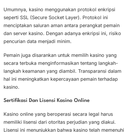
Umumnya, kasino menggunakan protokol enkripsi
seperti SSL (Secure Socket Layer). Protokol ini
menciptakan saluran aman antara perangkat pemain
dan server kasino. Dengan adanya enkripsi ini, risiko
pencurian data menjadi minim.
Pemain juga disarankan untuk memilih kasino yang
secara terbuka menginformasikan tentang langkah-
langkah keamanan yang diambil. Transparansi dalam
hal ini meningkatkan kepercayaan pemain terhadap
kasino.
Sertifikasi Dan Lisensi Kasino Online
Kasino online yang beroperasi secara legal harus
memiliki lisensi dari otoritas perjudian yang diakui.
Lisensi ini menunjukkan bahwa kasino telah memenuhi