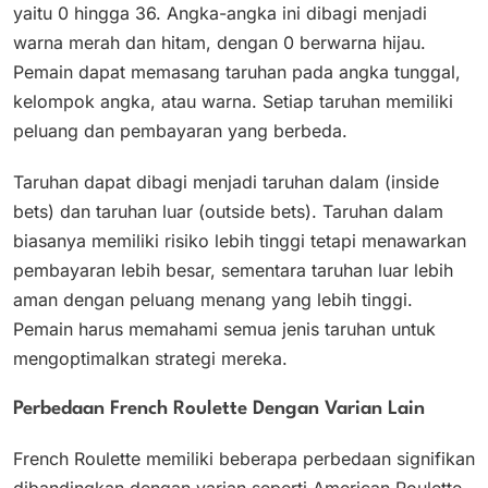
yaitu 0 hingga 36. Angka-angka ini dibagi menjadi
warna merah dan hitam, dengan 0 berwarna hijau.
Pemain dapat memasang taruhan pada angka tunggal,
kelompok angka, atau warna. Setiap taruhan memiliki
peluang dan pembayaran yang berbeda.
Taruhan dapat dibagi menjadi taruhan dalam (inside
bets) dan taruhan luar (outside bets). Taruhan dalam
biasanya memiliki risiko lebih tinggi tetapi menawarkan
pembayaran lebih besar, sementara taruhan luar lebih
aman dengan peluang menang yang lebih tinggi.
Pemain harus memahami semua jenis taruhan untuk
mengoptimalkan strategi mereka.
Perbedaan French Roulette Dengan Varian Lain
French Roulette memiliki beberapa perbedaan signifikan