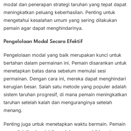
modal dan penerapan strategi taruhan yang tepat dapat
meningkatkan peluang keberhasilan. Penting untuk
mengetahui kesalahan umum yang sering dilakukan
pemain agar dapat menghindarinya.
Pengelolaan Modal Secara Efektif
Pengelolaan modal yang baik merupakan kunci untuk
bertahan dalam permainan ini. Pemain disarankan untuk
menetapkan batas dana sebelum memulai sesi
permainan. Dengan cara ini, mereka dapat menghindari
kerugian besar. Salah satu metode yang populer adalah
sistem taruhan progresif, di mana pemain meningkatkan
taruhan setelah kalah dan menguranginya setelah
menang.
Penting juga untuk menetapkan waktu bermain. Pemain