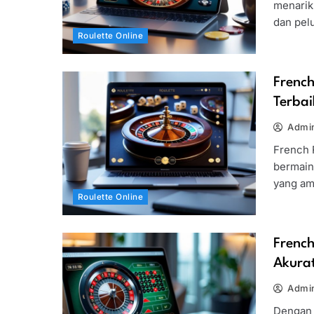
menarik
dan pel
Roulette Online
French
Terba
Admi
French 
bermain
yang am
Roulette Online
French
Akurat
Admi
Dengan 