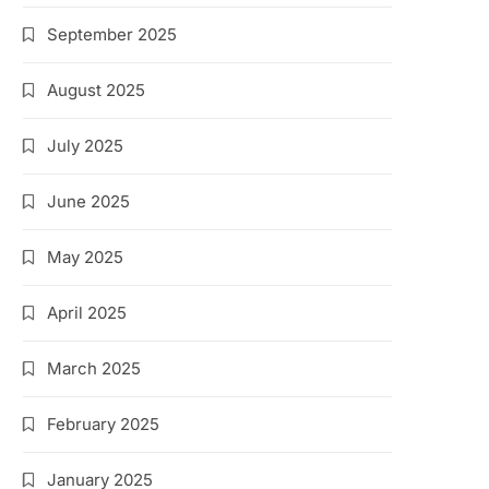
September 2025
August 2025
July 2025
June 2025
May 2025
April 2025
March 2025
February 2025
January 2025