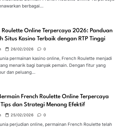
enawarkan berbagai…
 Roulette Online Terpercaya 2026: Panduan
h Situs Kasino Terbaik dengan RTP Tinggi
n
26/02/2026
0
unia permainan kasino online, French Roulette menjadi
 yang menarik bagi banyak pemain. Dengan fitur yang
ur dan peluang…
ermain French Roulette Online Terpercaya
Tips dan Strategi Menang Efektif
n
25/02/2026
0
unia perjudian online, permainan French Roulette telah