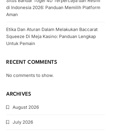
Situs Bandar Togel 4D Terpercaya dan Resmi
di Indonesia 2026: Panduan Memilih Platform
Aman
Etika Dan Aturan Dalam Melakukan Baccarat
Squeeze Di Meja Kasino: Panduan Lengkap
Untuk Pemain
RECENT COMMENTS
No comments to show.
ARCHIVES
August 2026
July 2026