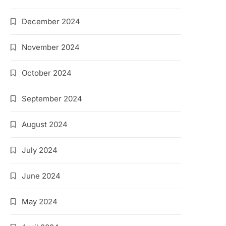
December 2024
November 2024
October 2024
September 2024
August 2024
July 2024
June 2024
May 2024