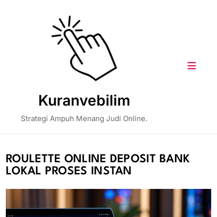
Skip
to
content
Kuranvebilim
Strategi Ampuh Menang Judi Online.
ROULETTE ONLINE DEPOSIT BANK
LOKAL PROSES INSTAN