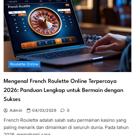
Roulette Online
Mengenal French Roulette Online Terpercaya
2026: Panduan Lengkap untuk Bermain dengan
Sukses
Admin
04/03/2026
0
French Roulette adalah salah satu permainan kasino yang
paling menarik dan dimainkan di seluruh dunia. Pada tahun
2026, memahami cara…