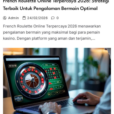
French Roulette Online Terpercaya 2026: Strategi
Terbaik Untuk Pengalaman Bermain Optimal
Admin
24/02/2026
0
French Roulette Online Terpercaya 2026 menawarkan
pengalaman bermain yang maksimal bagi para pemain
kasino. Dengan platform yang aman dan terjamin,…