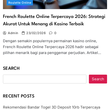
Roulette Online
French Roulette Online Terpercaya 2026: Strategi
Akurat Untuk Menang di Kasino Terbaik
Admin
23/02/2026
0
Dengan semakin populernya permainan kasino online,
French Roulette Online Terpercaya 2026 hadir sebagai
pilihan menarik bagi para penggemar perjudian. Artikel…
SEARCH
Search
RECENT POSTS
Rekomendasi Bandar Togel 3D Deposit 10rb Terpercaya