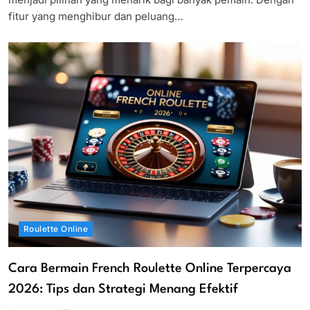
fitur yang menghibur dan peluang…
Roulette Online
Cara Bermain French Roulette Online Terpercaya
2026: Tips dan Strategi Menang Efektif