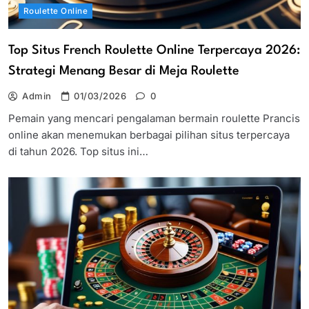
Roulette Online
Top Situs French Roulette Online Terpercaya 2026:
Strategi Menang Besar di Meja Roulette
Admin
01/03/2026
0
Pemain yang mencari pengalaman bermain roulette Prancis
online akan menemukan berbagai pilihan situs terpercaya
di tahun 2026. Top situs ini…