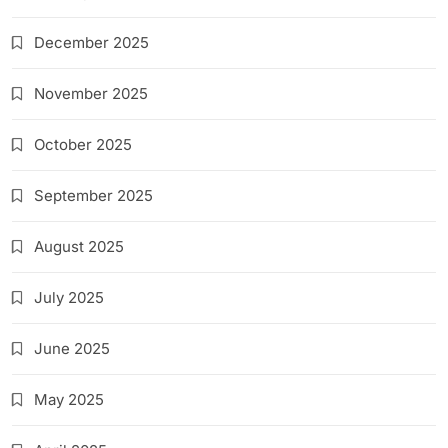
December 2025
November 2025
October 2025
September 2025
August 2025
July 2025
June 2025
May 2025