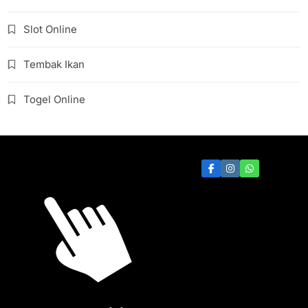
Slot Online
Tembak Ikan
Togel Online