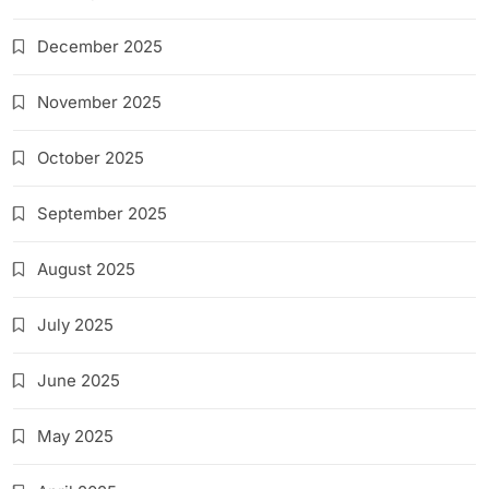
December 2025
November 2025
October 2025
September 2025
August 2025
July 2025
June 2025
May 2025