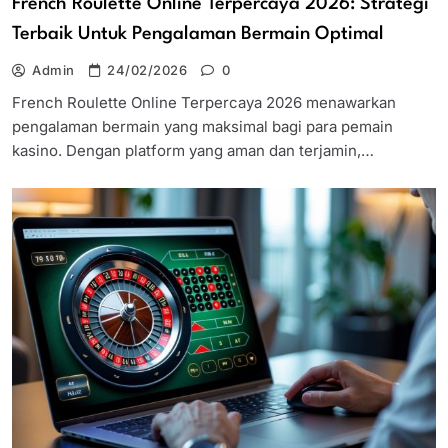
French Roulette Online Terpercaya 2026: Strategi
Terbaik Untuk Pengalaman Bermain Optimal
Admin
24/02/2026
0
French Roulette Online Terpercaya 2026 menawarkan
pengalaman bermain yang maksimal bagi para pemain
kasino. Dengan platform yang aman dan terjamin,…