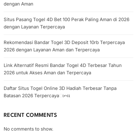
dengan Aman
Situs Pasang Togel 4D Bet 100 Perak Paling Aman di 2026
dengan Layanan Terpercaya
Rekomendasi Bandar Togel 3D Deposit 10rb Terpercaya
2026 dengan Layanan Aman dan Terpercaya
Link Alternatif Resmi Bandar Togel 4D Terbesar Tahun
2026 untuk Akses Aman dan Terpercaya
Daftar Situs Togel Online 3D Hadiah Terbesar Tanpa
Batasan 2026 Terpercayaાન્ય
RECENT COMMENTS
No comments to show.