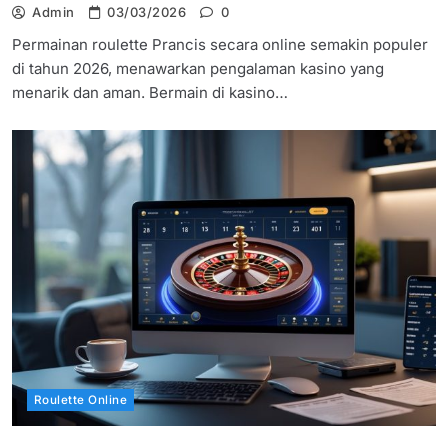
Admin
03/03/2026
0
Permainan roulette Prancis secara online semakin populer
di tahun 2026, menawarkan pengalaman kasino yang
menarik dan aman. Bermain di kasino…
Roulette Online