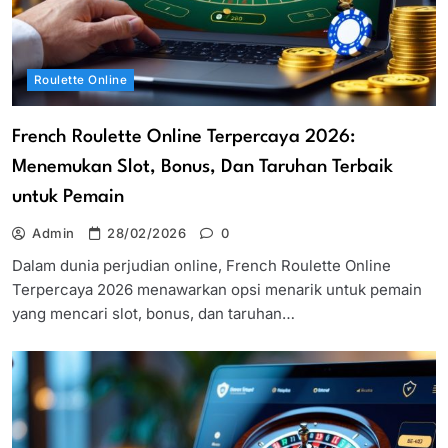
Roulette Online
French Roulette Online Terpercaya 2026:
Menemukan Slot, Bonus, Dan Taruhan Terbaik
untuk Pemain
Admin
28/02/2026
0
Dalam dunia perjudian online, French Roulette Online
Terpercaya 2026 menawarkan opsi menarik untuk pemain
yang mencari slot, bonus, dan taruhan…