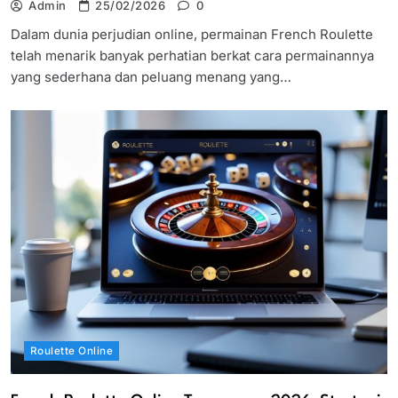
Admin
25/02/2026
0
Dalam dunia perjudian online, permainan French Roulette
telah menarik banyak perhatian berkat cara permainannya
yang sederhana dan peluang menang yang…
Roulette Online