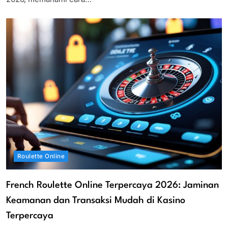
Roulette Online
French Roulette Online Terpercaya 2026: Jaminan
Keamanan dan Transaksi Mudah di Kasino
Terpercaya