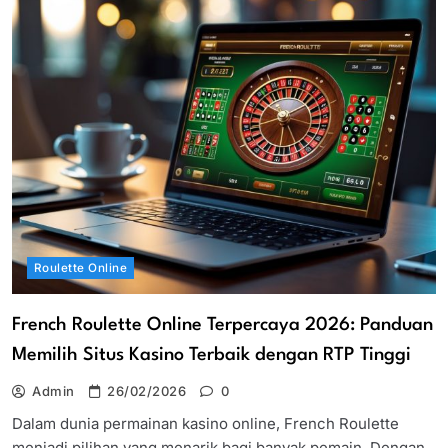
Roulette Online
French Roulette Online Terpercaya 2026: Panduan
Memilih Situs Kasino Terbaik dengan RTP Tinggi
Admin
26/02/2026
0
Dalam dunia permainan kasino online, French Roulette
menjadi pilihan yang menarik bagi banyak pemain. Dengan