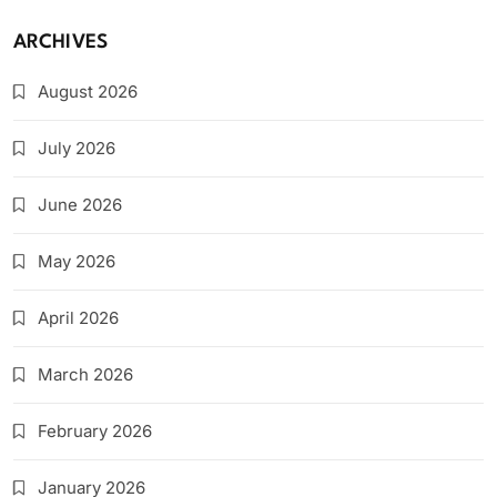
ARCHIVES
August 2026
July 2026
June 2026
May 2026
April 2026
March 2026
February 2026
January 2026