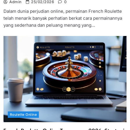
Admin
25/02/2026
0
Dalam dunia perjudian online, permainan French Roulette
telah menarik banyak perhatian berkat cara permainannya
yang sederhana dan peluang menang yang…
Roulette Online