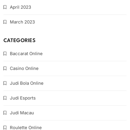
April 2023
March 2023
CATEGORIES
Baccarat Online
Casino Online
Judi Bola Online
Judi Esports
Judi Macau
Roulette Online