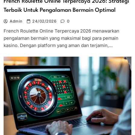
French Roulette Online Terpercaya 2026: Strategi
Terbaik Untuk Pengalaman Bermain Optimal
Admin
24/02/2026
0
French Roulette Online Terpercaya 2026 menawarkan
pengalaman bermain yang maksimal bagi para pemain
kasino. Dengan platform yang aman dan terjamin,…