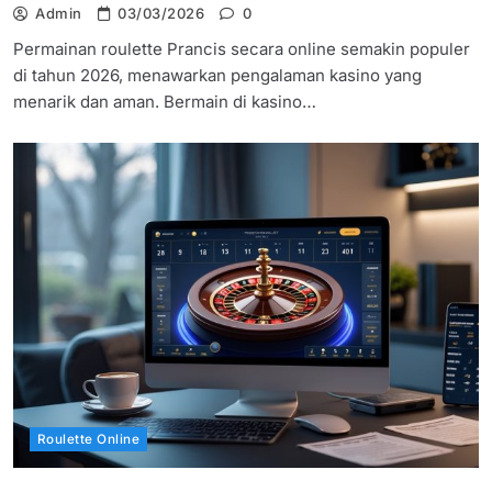
Admin
03/03/2026
0
Permainan roulette Prancis secara online semakin populer
di tahun 2026, menawarkan pengalaman kasino yang
menarik dan aman. Bermain di kasino…
Roulette Online