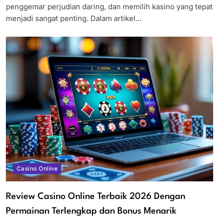
penggemar perjudian daring, dan memilih kasino yang tepat
menjadi sangat penting. Dalam artikel…
Casino Online
Review Casino Online Terbaik 2026 Dengan
Permainan Terlengkap dan Bonus Menarik