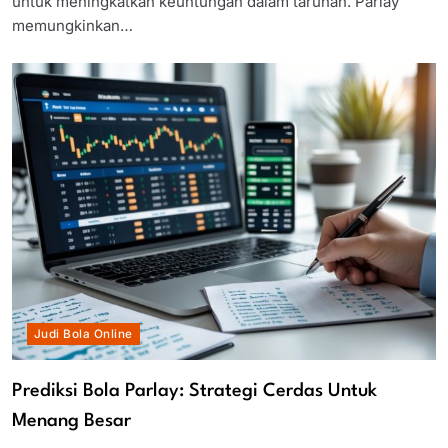
untuk meningkatkan keuntungan dalam taruhan. Parlay
memungkinkan…
Judi Bola Online
Prediksi Bola Parlay: Strategi Cerdas Untuk
Menang Besar