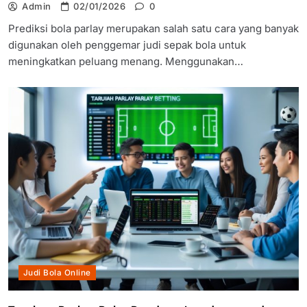
Admin
02/01/2026
0
Prediksi bola parlay merupakan salah satu cara yang banyak
digunakan oleh penggemar judi sepak bola untuk
meningkatkan peluang menang. Menggunakan…
Judi Bola Online