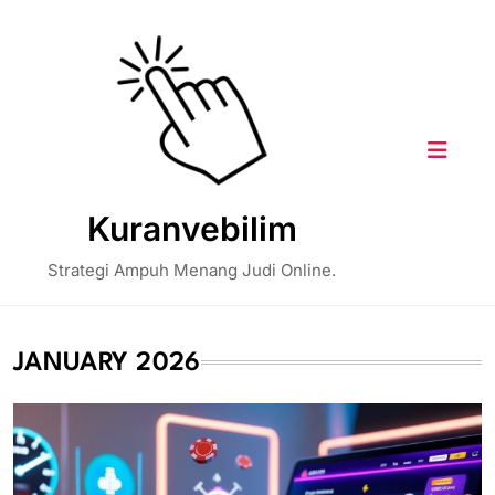
Skip
to
content
Kuranvebilim
Strategi Ampuh Menang Judi Online.
JANUARY 2026