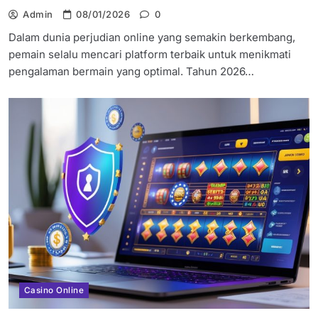
Admin
08/01/2026
0
Dalam dunia perjudian online yang semakin berkembang,
pemain selalu mencari platform terbaik untuk menikmati
pengalaman bermain yang optimal. Tahun 2026…
Casino Online