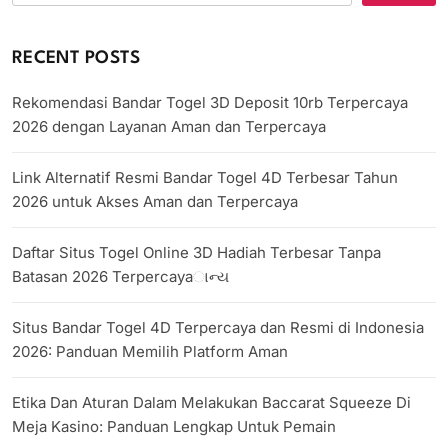
RECENT POSTS
Rekomendasi Bandar Togel 3D Deposit 10rb Terpercaya
2026 dengan Layanan Aman dan Terpercaya
Link Alternatif Resmi Bandar Togel 4D Terbesar Tahun
2026 untuk Akses Aman dan Terpercaya
Daftar Situs Togel Online 3D Hadiah Terbesar Tanpa
Batasan 2026 Terpercayaાન્ય
Situs Bandar Togel 4D Terpercaya dan Resmi di Indonesia
2026: Panduan Memilih Platform Aman
Etika Dan Aturan Dalam Melakukan Baccarat Squeeze Di
Meja Kasino: Panduan Lengkap Untuk Pemain