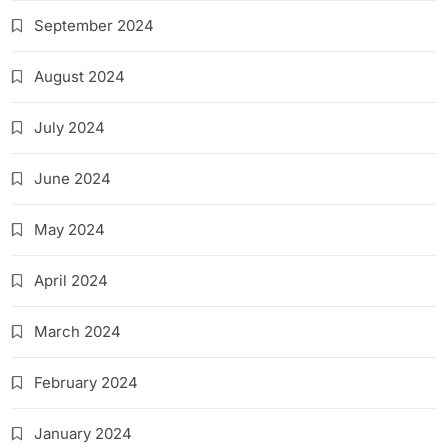
September 2024
August 2024
July 2024
June 2024
May 2024
April 2024
March 2024
February 2024
January 2024