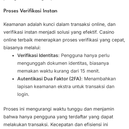
Proses Verifikasi Instan
Keamanan adalah kunci dalam transaksi online, dan
verifikasi instan menjadi solusi yang efektif. Casino
online terbaik menerapkan proses verifikasi yang cepat,
biasanya melalui:
Verifikasi Identitas
: Pengguna hanya perlu
mengunggah dokumen identitas, biasanya
memakan waktu kurang dari 15 menit.
Autentikasi Dua Faktor (2FA)
: Menambahkan
lapisan keamanan ekstra untuk transaksi dan
login.
Proses ini mengurangi waktu tunggu dan menjamin
bahwa hanya pengguna yang terdaftar yang dapat
melakukan transaksi. Kecepatan dan efisiensi ini