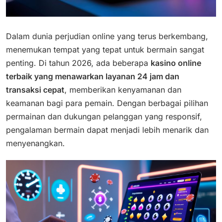
Dalam dunia perjudian online yang terus berkembang,
menemukan tempat yang tepat untuk bermain sangat
penting. Di tahun 2026, ada beberapa
kasino online
terbaik yang menawarkan layanan 24 jam dan
transaksi cepat
, memberikan kenyamanan dan
keamanan bagi para pemain. Dengan berbagai pilihan
permainan dan dukungan pelanggan yang responsif,
pengalaman bermain dapat menjadi lebih menarik dan
menyenangkan.