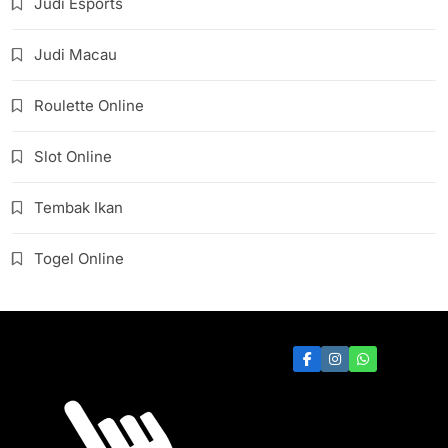
Judi Esports
Judi Macau
Roulette Online
Slot Online
Tembak Ikan
Togel Online