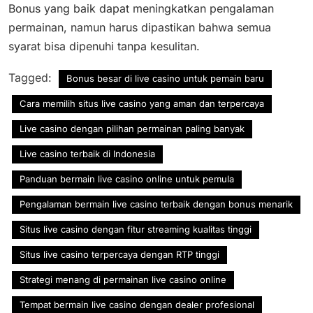
Bonus yang baik dapat meningkatkan pengalaman
permainan, namun harus dipastikan bahwa semua
syarat bisa dipenuhi tanpa kesulitan.
Tagged:
Bonus besar di live casino untuk pemain baru
Cara memilih situs live casino yang aman dan terpercaya
Live casino dengan pilihan permainan paling banyak
Live casino terbaik di Indonesia
Panduan bermain live casino online untuk pemula
Pengalaman bermain live casino terbaik dengan bonus menarik
Situs live casino dengan fitur streaming kualitas tinggi
Situs live casino terpercaya dengan RTP tinggi
Strategi menang di permainan live casino online
Tempat bermain live casino dengan dealer profesional