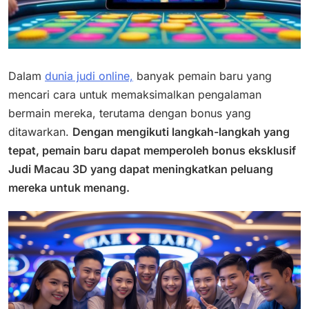
Dalam
dunia judi online,
banyak pemain baru yang
mencari cara untuk memaksimalkan pengalaman
bermain mereka, terutama dengan bonus yang
ditawarkan.
Dengan mengikuti langkah-langkah yang
tepat, pemain baru dapat memperoleh bonus eksklusif
Judi Macau 3D yang dapat meningkatkan peluang
mereka untuk menang.