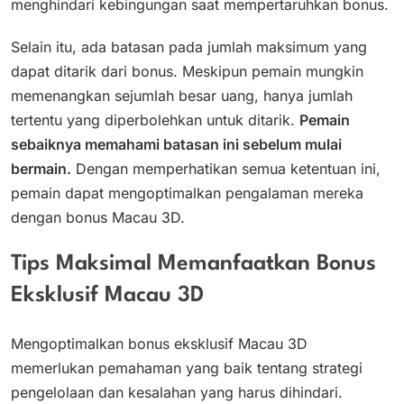
menghindari kebingungan saat mempertaruhkan bonus.
Selain itu, ada batasan pada jumlah maksimum yang
dapat ditarik dari bonus. Meskipun pemain mungkin
memenangkan sejumlah besar uang, hanya jumlah
tertentu yang diperbolehkan untuk ditarik.
Pemain
sebaiknya memahami batasan ini sebelum mulai
bermain.
Dengan memperhatikan semua ketentuan ini,
pemain dapat mengoptimalkan pengalaman mereka
dengan bonus Macau 3D.
Tips Maksimal Memanfaatkan Bonus
Eksklusif Macau 3D
Mengoptimalkan bonus eksklusif Macau 3D
memerlukan pemahaman yang baik tentang strategi
pengelolaan dan kesalahan yang harus dihindari.