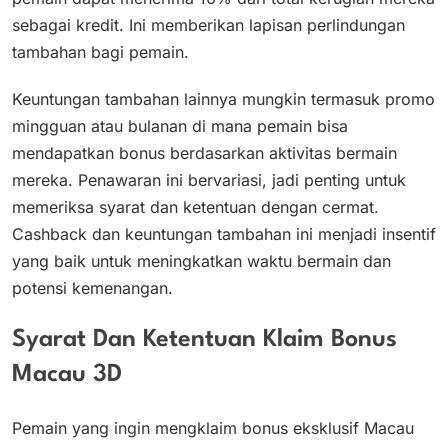
sebagai kredit. Ini memberikan lapisan perlindungan
tambahan bagi pemain.
Keuntungan tambahan lainnya mungkin termasuk promo
mingguan atau bulanan di mana pemain bisa
mendapatkan bonus berdasarkan aktivitas bermain
mereka. Penawaran ini bervariasi, jadi penting untuk
memeriksa syarat dan ketentuan dengan cermat.
Cashback dan keuntungan tambahan ini menjadi insentif
yang baik untuk meningkatkan waktu bermain dan
potensi kemenangan.
Syarat Dan Ketentuan Klaim Bonus
Macau 3D
Pemain yang ingin mengklaim bonus eksklusif Macau