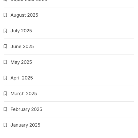
August 2025
July 2025
June 2025
May 2025
April 2025
March 2025
February 2025
January 2025