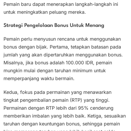
Pemain baru dapat menerapkan langkah-langkah ini
untuk meningkatkan peluang mereka.
Strategi Pengelolaan Bonus Untuk Menang
Pemain perlu menyusun rencana untuk menggunakan
bonus dengan bijak. Pertama, tetapkan batasan pada
jumlah yang akan dipertaruhkan menggunakan bonus.
Misalnya, jika bonus adalah 100.000 IDR, pemain
mungkin mulai dengan taruhan minimum untuk
memperpanjang waktu bermain.
Kedua, fokus pada permainan yang menawarkan
tingkat pengembalian pemain (RTP) yang tinggi.
Permainan dengan RTP lebih dari 95% cenderung
memberikan imbalan yang lebih baik. Ketiga, sesuaikan
taruhan dengan keuntungan bonus, sehingga pemain