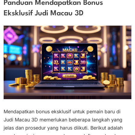
Panduan Mendapatkan Bonus
Eksklusif Judi Macau 3D
Mendapatkan bonus eksklusif untuk pemain baru di
Judi Macau 3D memerlukan beberapa langkah yang
jelas dan prosedur yang harus diikuti. Berikut adalah