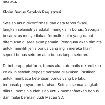
mereka.
Klaim Bonus Setelah Registrasi
Setelah akun dikonfirmasi dan data terverifikasi,
langkah selanjutnya adalah mengklaim bonus. Sebagian
besar situs menyediakan formulir klaim yang dapat
ditemukan di area akun pemain. Pengguna akan diminta
untuk memilih jenis bonus yang ingin mereka klaim,
seperti bonus setoran atau bonus tanpa setoran.
Di beberapa platform, bonus akan otomatis dikreditkan
ke akun setelah deposit pertama dilakukan. Pastikan
untuk membaca ketentuan bonus yang berlaku,
termasuk persyaratan taruhan. Setelah semua langkah
diikuti, pemain sudah siap untuk memanfaatkan bonus
dan mulai bermain Judi Macau 3D.