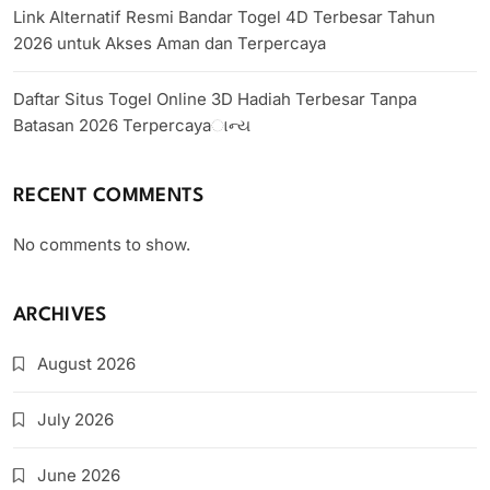
Link Alternatif Resmi Bandar Togel 4D Terbesar Tahun
2026 untuk Akses Aman dan Terpercaya
Daftar Situs Togel Online 3D Hadiah Terbesar Tanpa
Batasan 2026 Terpercayaાન્ય
RECENT COMMENTS
No comments to show.
ARCHIVES
August 2026
July 2026
June 2026