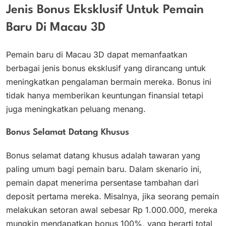
Jenis Bonus Eksklusif Untuk Pemain
Baru Di Macau 3D
Pemain baru di Macau 3D dapat memanfaatkan
berbagai jenis bonus eksklusif yang dirancang untuk
meningkatkan pengalaman bermain mereka. Bonus ini
tidak hanya memberikan keuntungan finansial tetapi
juga meningkatkan peluang menang.
Bonus Selamat Datang Khusus
Bonus selamat datang khusus adalah tawaran yang
paling umum bagi pemain baru. Dalam skenario ini,
pemain dapat menerima persentase tambahan dari
deposit pertama mereka. Misalnya, jika seorang pemain
melakukan setoran awal sebesar Rp 1.000.000, mereka
mungkin mendapatkan bonus 100%, yang berarti total