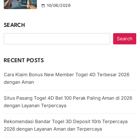
10/06/2026
SEARCH
Search
RECENT POSTS
Cara Klaim Bonus New Member Togel 4D Terbesar 2026
dengan Aman
Situs Pasang Togel 4D Bet 100 Perak Paling Aman di 2026
dengan Layanan Terpercaya
Rekomendasi Bandar Togel 3D Deposit 10rb Terpercaya
2026 dengan Layanan Aman dan Terpercaya