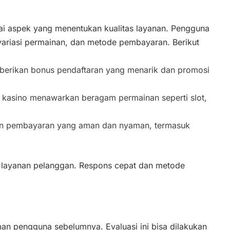
agai aspek yang menentukan kualitas layanan. Pengguna
ariasi permainan, dan metode pembayaran. Berikut
berikan bonus pendaftaran yang menarik dan promosi
 kasino menawarkan beragam permainan seperti slot,
han pembayaran yang aman dan nyaman, termasuk
s layanan pelanggan. Respons cepat dan metode
an pengguna sebelumnya. Evaluasi ini bisa dilakukan