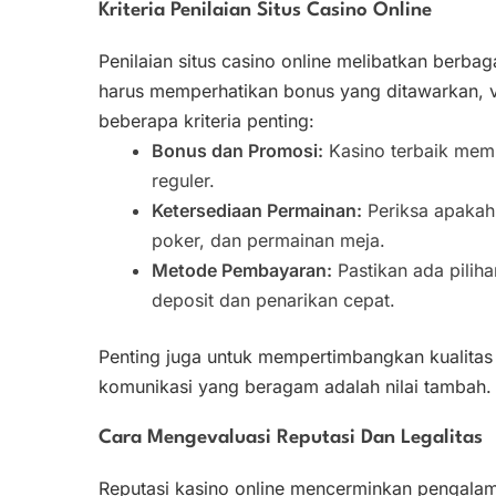
Kriteria Penilaian Situs Casino Online
Penilaian situs casino online melibatkan berb
harus memperhatikan bonus yang ditawarkan, v
beberapa kriteria penting:
Bonus dan Promosi:
Kasino terbaik mem
reguler.
Ketersediaan Permainan:
Periksa apakah
poker, dan permainan meja.
Metode Pembayaran:
Pastikan ada pili
deposit dan penarikan cepat.
Penting juga untuk mempertimbangkan kualita
komunikasi yang beragam adalah nilai tambah.
Cara Mengevaluasi Reputasi Dan Legalitas
Reputasi kasino online mencerminkan pengalam