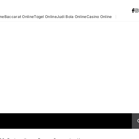
ine
Baccarat Online
Togel Online
Judi Bola Online
Casino Online