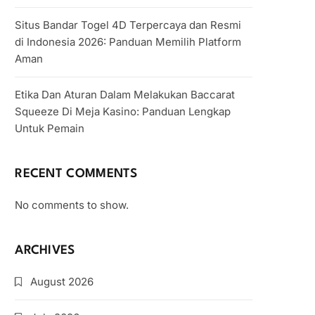
Situs Bandar Togel 4D Terpercaya dan Resmi
di Indonesia 2026: Panduan Memilih Platform
Aman
Etika Dan Aturan Dalam Melakukan Baccarat
Squeeze Di Meja Kasino: Panduan Lengkap
Untuk Pemain
RECENT COMMENTS
No comments to show.
ARCHIVES
August 2026