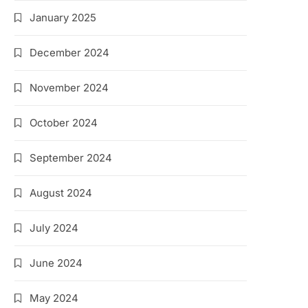
January 2025
December 2024
November 2024
October 2024
September 2024
August 2024
July 2024
June 2024
May 2024