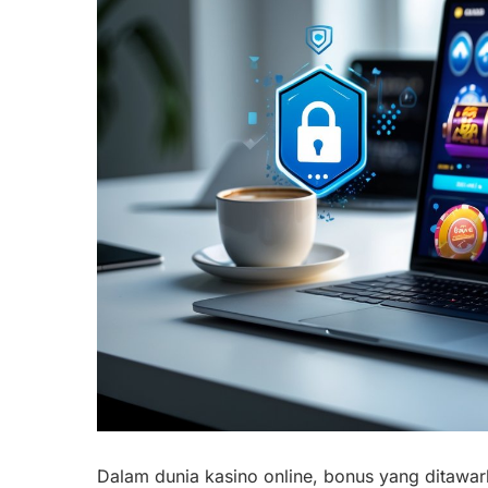
Dalam dunia kasino online, bonus yang ditawar