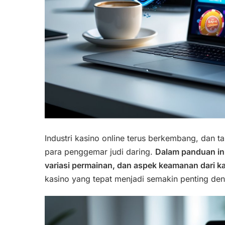
Industri kasino online terus berkembang, dan t
para penggemar judi daring.
Dalam panduan in
variasi permainan, dan aspek keamanan dari kas
kasino yang tepat menjadi semakin penting den