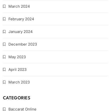
March 2024
February 2024
January 2024
December 2023
May 2023
April 2023
March 2023
CATEGORIES
Baccarat Online