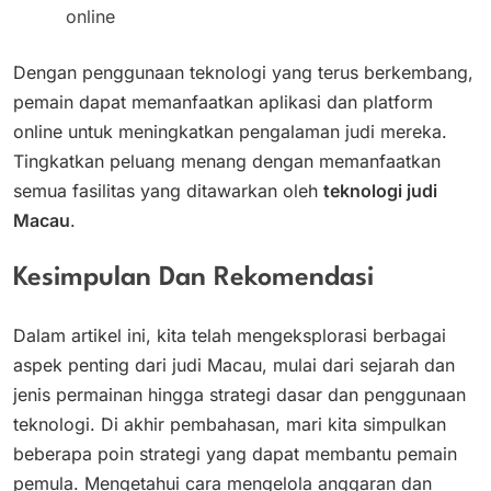
online
Dengan penggunaan teknologi yang terus berkembang,
pemain dapat memanfaatkan aplikasi dan platform
online untuk meningkatkan pengalaman judi mereka.
Tingkatkan peluang menang dengan memanfaatkan
semua fasilitas yang ditawarkan oleh
teknologi judi
Macau
.
Kesimpulan Dan Rekomendasi
Dalam artikel ini, kita telah mengeksplorasi berbagai
aspek penting dari judi Macau, mulai dari sejarah dan
jenis permainan hingga strategi dasar dan penggunaan
teknologi. Di akhir pembahasan, mari kita simpulkan
beberapa poin strategi yang dapat membantu pemain
pemula. Mengetahui cara mengelola anggaran dan