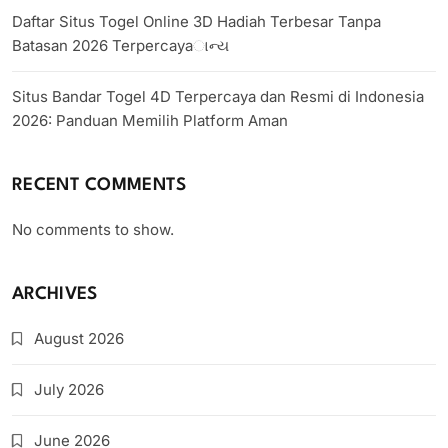
Daftar Situs Togel Online 3D Hadiah Terbesar Tanpa
Batasan 2026 Terpercayaાન્ય
Situs Bandar Togel 4D Terpercaya dan Resmi di Indonesia
2026: Panduan Memilih Platform Aman
RECENT COMMENTS
No comments to show.
ARCHIVES
August 2026
July 2026
June 2026