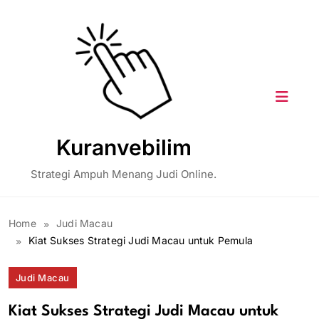
Skip
to
content
Kuranvebilim
Strategi Ampuh Menang Judi Online.
Home
Judi Macau
Kiat Sukses Strategi Judi Macau untuk Pemula
Judi Macau
Kiat Sukses Strategi Judi Macau untuk