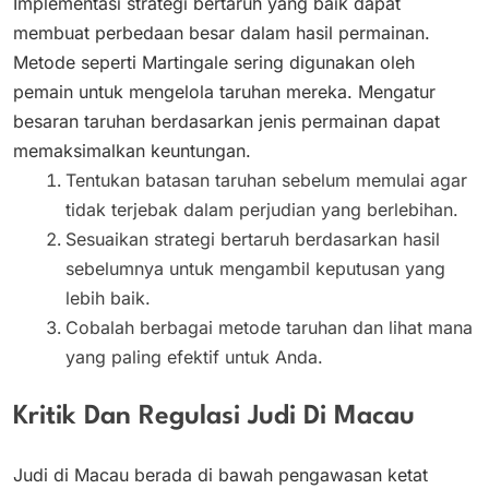
Implementasi strategi bertaruh yang baik dapat
membuat perbedaan besar dalam hasil permainan.
Metode seperti Martingale sering digunakan oleh
pemain untuk mengelola taruhan mereka. Mengatur
besaran taruhan berdasarkan jenis permainan dapat
memaksimalkan keuntungan.
Tentukan batasan taruhan sebelum memulai agar
tidak terjebak dalam perjudian yang berlebihan.
Sesuaikan strategi bertaruh berdasarkan hasil
sebelumnya untuk mengambil keputusan yang
lebih baik.
Cobalah berbagai metode taruhan dan lihat mana
yang paling efektif untuk Anda.
Kritik Dan Regulasi Judi Di Macau
Judi di Macau berada di bawah pengawasan ketat