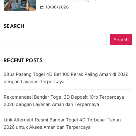
10/06/2026
SEARCH
Search
RECENT POSTS
Situs Pasang Togel 4D Bet 100 Perak Paling Aman di 2026
dengan Layanan Terpercaya
Rekomendasi Bandar Togel 3D Deposit 10rb Terpercaya
2026 dengan Layanan Aman dan Terpercaya
Link Alternatif Resmi Bandar Togel 4D Terbesar Tahun
2026 untuk Akses Aman dan Terpercaya