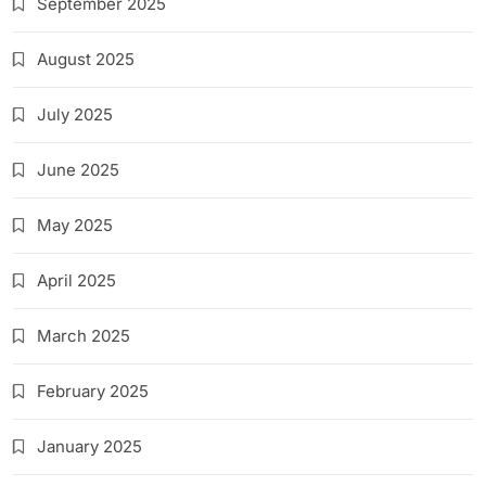
September 2025
August 2025
July 2025
June 2025
May 2025
April 2025
March 2025
February 2025
January 2025