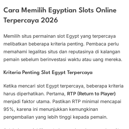
Cara Memilih Egyptian Slots Online
Terpercaya 2026
Memilih situs permainan slot Egypt yang terpercaya
melibatkan beberapa kriteria penting. Pembaca perlu
memahami legalitas situs dan reputasinya di kalangan
pemain sebelum berinvestasi waktu atau uang mereka.
Kriteria Penting Slot Egypt Terpercaya
Ketika mencari slot Egypt terpercaya, beberapa kriteria
harus diperhatikan. Pertama,
RTP (Return to Player)
menjadi faktor utama. Pastikan RTP minimal mencapai
95%, karena ini menunjukkan kemungkinan
pengembalian yang lebih tinggi kepada pemain.