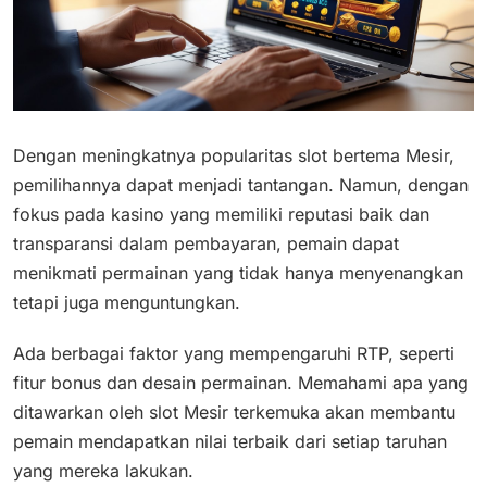
Dengan meningkatnya popularitas slot bertema Mesir,
pemilihannya dapat menjadi tantangan. Namun, dengan
fokus pada kasino yang memiliki reputasi baik dan
transparansi dalam pembayaran, pemain dapat
menikmati permainan yang tidak hanya menyenangkan
tetapi juga menguntungkan.
Ada berbagai faktor yang mempengaruhi RTP, seperti
fitur bonus dan desain permainan. Memahami apa yang
ditawarkan oleh slot Mesir terkemuka akan membantu
pemain mendapatkan nilai terbaik dari setiap taruhan
yang mereka lakukan.