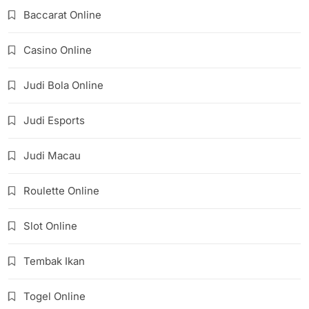
Baccarat Online
Casino Online
Judi Bola Online
Judi Esports
Judi Macau
Roulette Online
Slot Online
Tembak Ikan
Togel Online