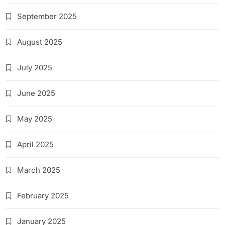
September 2025
August 2025
July 2025
June 2025
May 2025
April 2025
March 2025
February 2025
January 2025