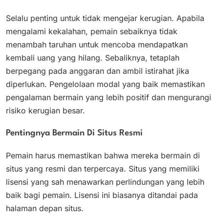
Selalu penting untuk tidak mengejar kerugian. Apabila
mengalami kekalahan, pemain sebaiknya tidak
menambah taruhan untuk mencoba mendapatkan
kembali uang yang hilang. Sebaliknya, tetaplah
berpegang pada anggaran dan ambil istirahat jika
diperlukan. Pengelolaan modal yang baik memastikan
pengalaman bermain yang lebih positif dan mengurangi
risiko kerugian besar.
Pentingnya Bermain Di Situs Resmi
Pemain harus memastikan bahwa mereka bermain di
situs yang resmi dan terpercaya. Situs yang memiliki
lisensi yang sah menawarkan perlindungan yang lebih
baik bagi pemain. Lisensi ini biasanya ditandai pada
halaman depan situs.