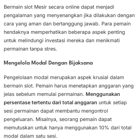
Bermain slot Mesir secara online dapat menjadi
pengalaman yang menyenangkan jika dilakukan dengan
cara yang aman dan bertanggung jawab. Para pemain
hendaknya memperhatikan beberapa aspek penting
untuk melindungi investasi mereka dan menikmati
permainan tanpa stres.
Mengelola Modal Dengan Bijaksana
Pengelolaan modal merupakan aspek krusial dalam
bermain slot. Pemain harus menetapkan anggaran yang
jelas sebelum memulai permainan.
Menggunakan
persentase tertentu dari total anggaran
untuk setiap
sesi permainan dapat membantu mengontrol
pengeluaran. Misalnya, seorang pemain dapat
memutuskan untuk hanya menggunakan 10% dari total
modal dalam satu sesi.