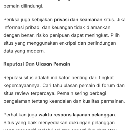
pemain dilindungi.
Periksa juga kebijakan
privasi dan keamanan
situs. Jika
informasi pribadi dan keuangan tidak diamankan
dengan benar, risiko penipuan dapat meningkat. Pilih
situs yang menggunakan enkripsi dan perlindungan
data yang modern.
Reputasi Dan Ulasan Pemain
Reputasi situs adalah indikator penting dari tingkat
kepercayaannya. Cari tahu ulasan pemain di forum dan
situs review terpercaya. Pemain sering berbagi
pengalaman tentang keandalan dan kualitas permainan.
Perhatikan juga
waktu respons layanan pelanggan
.
Situs yang baik menyediakan dukungan pelanggan