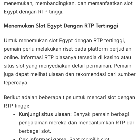
menemukan, membandingkan, dan memanfaatkan slot
Egypt dengan RTP tinggi.
Menemukan Slot Egypt Dengan RTP Tertinggi
Untuk menemukan slot Egypt dengan RTP tertinggi,
pemain perlu melakukan riset pada platform perjudian
online. Informasi RTP biasanya tersedia di kasino atau
situs slot yang menyediakan detail permainan. Pemain
juga dapat melihat ulasan dan rekomendasi dari sumber
tepercaya.
Berikut adalah beberapa tips untuk mencari slot dengan
RTP tinggi:
Kunjungi situs ulasan
: Banyak pemain berbagi
pengalaman mereka dan mencantumkan RTP dari
berbagai slot.
Cek informasi game
: Saat memilih slot,