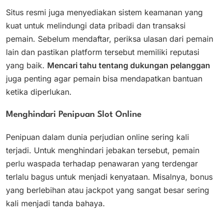
Situs resmi juga menyediakan sistem keamanan yang
kuat untuk melindungi data pribadi dan transaksi
pemain. Sebelum mendaftar, periksa ulasan dari pemain
lain dan pastikan platform tersebut memiliki reputasi
yang baik.
Mencari tahu tentang dukungan pelanggan
juga penting agar pemain bisa mendapatkan bantuan
ketika diperlukan.
Menghindari Penipuan Slot Online
Penipuan dalam dunia perjudian online sering kali
terjadi. Untuk menghindari jebakan tersebut, pemain
perlu waspada terhadap penawaran yang terdengar
terlalu bagus untuk menjadi kenyataan. Misalnya, bonus
yang berlebihan atau jackpot yang sangat besar sering
kali menjadi tanda bahaya.