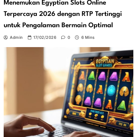
Menemukan Egyptian Slots Online
Terpercaya 2026 dengan RTP Tertinggi
untuk Pengalaman Bermain Optimal
Admin
17/02/2026
0
6 Mins