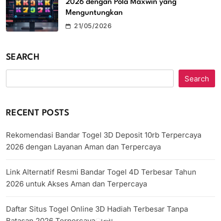
2026 dengan Pola Maxwin yang
Menguntungkan
21/05/2026
SEARCH
Search
RECENT POSTS
Rekomendasi Bandar Togel 3D Deposit 10rb Terpercaya
2026 dengan Layanan Aman dan Terpercaya
Link Alternatif Resmi Bandar Togel 4D Terbesar Tahun
2026 untuk Akses Aman dan Terpercaya
Daftar Situs Togel Online 3D Hadiah Terbesar Tanpa
Batasan 2026 Terpercayaાન્ય