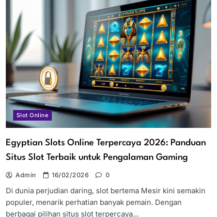
Slot Online
Egyptian Slots Online Terpercaya 2026: Panduan
Situs Slot Terbaik untuk Pengalaman Gaming
Admin
16/02/2026
0
Di dunia perjudian daring, slot bertema Mesir kini semakin
populer, menarik perhatian banyak pemain. Dengan
berbagai pilihan situs slot terpercaya…