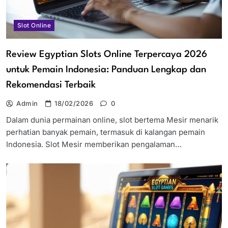
Slot Online
Review Egyptian Slots Online Terpercaya 2026
untuk Pemain Indonesia: Panduan Lengkap dan
Rekomendasi Terbaik
Admin
18/02/2026
0
Dalam dunia permainan online, slot bertema Mesir menarik
perhatian banyak pemain, termasuk di kalangan pemain
Indonesia. Slot Mesir memberikan pengalaman…