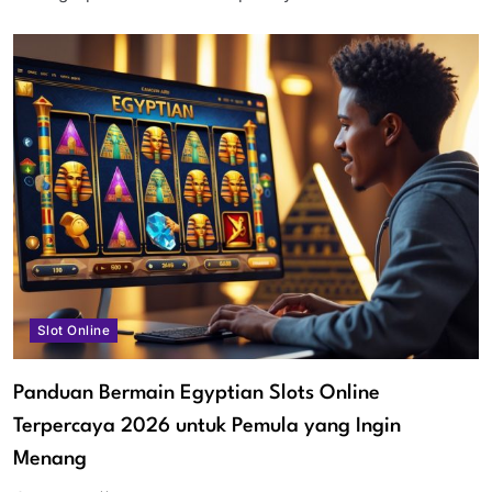
Slot Online
Panduan Bermain Egyptian Slots Online
Terpercaya 2026 untuk Pemula yang Ingin
Menang