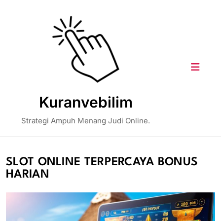
Skip
to
content
Kuranvebilim
Strategi Ampuh Menang Judi Online.
SLOT ONLINE TERPERCAYA BONUS
HARIAN