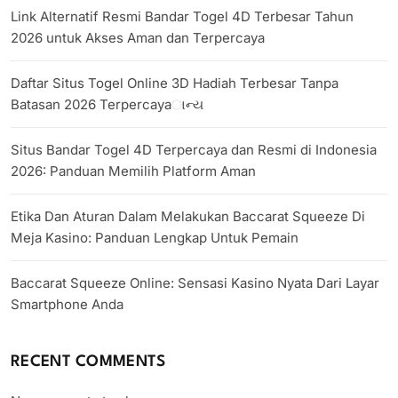
Link Alternatif Resmi Bandar Togel 4D Terbesar Tahun
2026 untuk Akses Aman dan Terpercaya
Daftar Situs Togel Online 3D Hadiah Terbesar Tanpa
Batasan 2026 Terpercayaાન્ય
Situs Bandar Togel 4D Terpercaya dan Resmi di Indonesia
2026: Panduan Memilih Platform Aman
Etika Dan Aturan Dalam Melakukan Baccarat Squeeze Di
Meja Kasino: Panduan Lengkap Untuk Pemain
Baccarat Squeeze Online: Sensasi Kasino Nyata Dari Layar
Smartphone Anda
RECENT COMMENTS