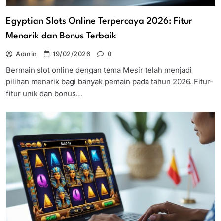
Egyptian Slots Online Terpercaya 2026: Fitur
Menarik dan Bonus Terbaik
Admin
19/02/2026
0
Bermain slot online dengan tema Mesir telah menjadi
pilihan menarik bagi banyak pemain pada tahun 2026. Fitur-
fitur unik dan bonus…