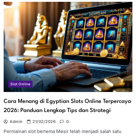
Slot Online
Cara Menang di Egyptian Slots Online Terpercaya
2026: Panduan Lengkap Tips dan Strategi
Admin
21/02/2026
0
Permainan slot bertema Mesir telah menjadi salah satu