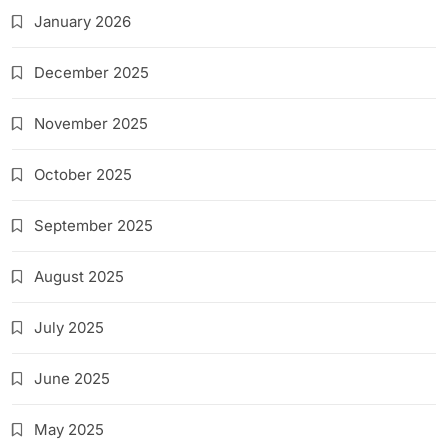
January 2026
December 2025
November 2025
October 2025
September 2025
August 2025
July 2025
June 2025
May 2025