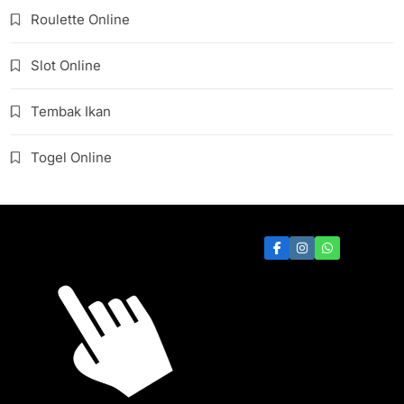
Roulette Online
Slot Online
Tembak Ikan
Togel Online