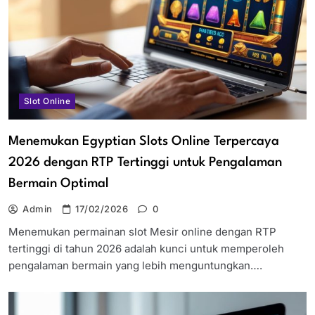
Slot Online
Menemukan Egyptian Slots Online Terpercaya
2026 dengan RTP Tertinggi untuk Pengalaman
Bermain Optimal
Admin
17/02/2026
0
Menemukan permainan slot Mesir online dengan RTP
tertinggi di tahun 2026 adalah kunci untuk memperoleh
pengalaman bermain yang lebih menguntungkan….