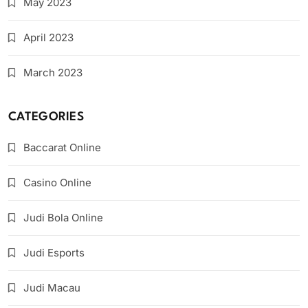
May 2023
April 2023
March 2023
CATEGORIES
Baccarat Online
Casino Online
Judi Bola Online
Judi Esports
Judi Macau