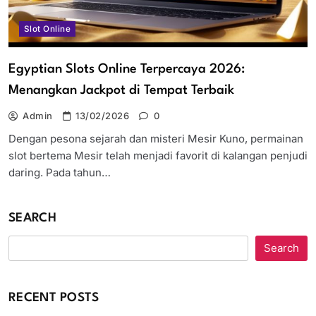
Slot Online
Egyptian Slots Online Terpercaya 2026:
Menangkan Jackpot di Tempat Terbaik
Admin
13/02/2026
0
Dengan pesona sejarah dan misteri Mesir Kuno, permainan
slot bertema Mesir telah menjadi favorit di kalangan penjudi
daring. Pada tahun…
SEARCH
Search
RECENT POSTS