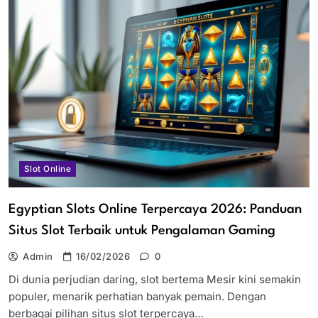
Slot Online
Egyptian Slots Online Terpercaya 2026: Panduan
Situs Slot Terbaik untuk Pengalaman Gaming
Admin
16/02/2026
0
Di dunia perjudian daring, slot bertema Mesir kini semakin
populer, menarik perhatian banyak pemain. Dengan
berbagai pilihan situs slot terpercaya…