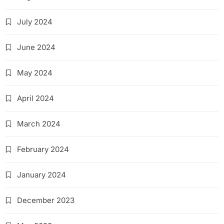
July 2024
June 2024
May 2024
April 2024
March 2024
February 2024
January 2024
December 2023