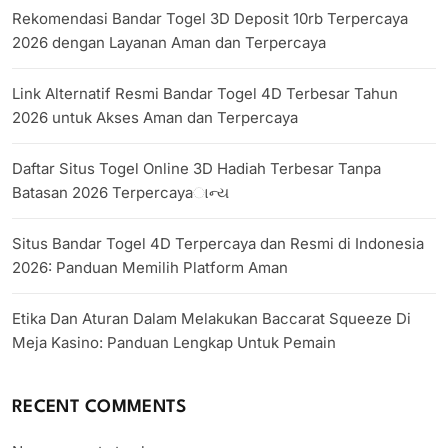
Rekomendasi Bandar Togel 3D Deposit 10rb Terpercaya
2026 dengan Layanan Aman dan Terpercaya
Link Alternatif Resmi Bandar Togel 4D Terbesar Tahun
2026 untuk Akses Aman dan Terpercaya
Daftar Situs Togel Online 3D Hadiah Terbesar Tanpa
Batasan 2026 Terpercayaાન્ય
Situs Bandar Togel 4D Terpercaya dan Resmi di Indonesia
2026: Panduan Memilih Platform Aman
Etika Dan Aturan Dalam Melakukan Baccarat Squeeze Di
Meja Kasino: Panduan Lengkap Untuk Pemain
RECENT COMMENTS