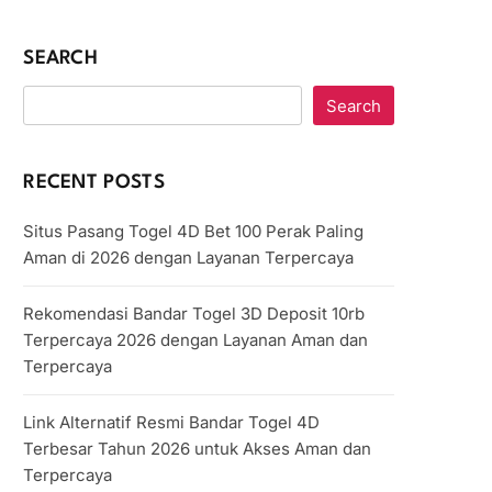
SEARCH
Search
RECENT POSTS
Situs Pasang Togel 4D Bet 100 Perak Paling
Aman di 2026 dengan Layanan Terpercaya
Rekomendasi Bandar Togel 3D Deposit 10rb
Terpercaya 2026 dengan Layanan Aman dan
Terpercaya
Link Alternatif Resmi Bandar Togel 4D
Terbesar Tahun 2026 untuk Akses Aman dan
Terpercaya