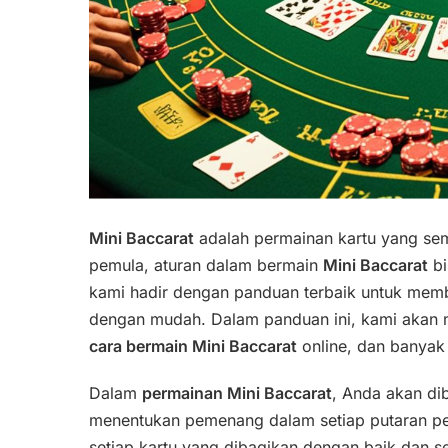
Mini Baccarat
adalah permainan kartu yang sem
pemula, aturan dalam bermain
Mini Baccarat
bi
kami hadir dengan panduan terbaik untuk mem
dengan mudah. Dalam panduan ini, kami akan m
cara bermain Mini Baccarat
online, dan banyak 
Dalam
permainan Mini Baccarat
, Anda akan di
menentukan pemenang dalam setiap putaran pe
setiap kartu yang dibagikan dengan baik dan se