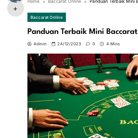
Home
Baccarat Online
Panduan Terbaik Mini 
Baccarat Online
Panduan Terbaik Mini Baccarat
Admin
24/12/2023
0
4 Mins