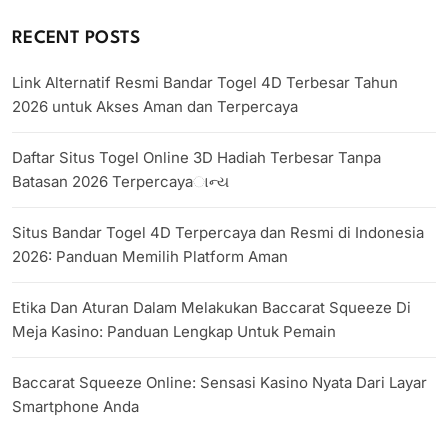
RECENT POSTS
Link Alternatif Resmi Bandar Togel 4D Terbesar Tahun
2026 untuk Akses Aman dan Terpercaya
Daftar Situs Togel Online 3D Hadiah Terbesar Tanpa
Batasan 2026 Terpercayaાન્ય
Situs Bandar Togel 4D Terpercaya dan Resmi di Indonesia
2026: Panduan Memilih Platform Aman
Etika Dan Aturan Dalam Melakukan Baccarat Squeeze Di
Meja Kasino: Panduan Lengkap Untuk Pemain
Baccarat Squeeze Online: Sensasi Kasino Nyata Dari Layar
Smartphone Anda