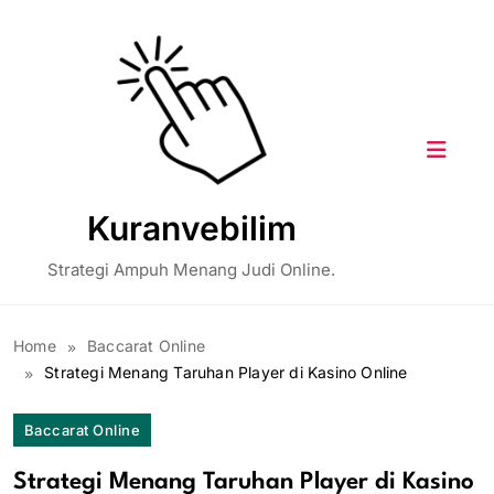
Skip
to
content
Kuranvebilim
Strategi Ampuh Menang Judi Online.
Home
Baccarat Online
Strategi Menang Taruhan Player di Kasino Online
Baccarat Online
Strategi Menang Taruhan Player di Kasino