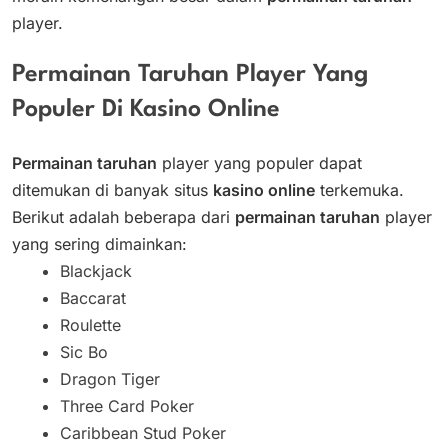
player.
Permainan Taruhan Player Yang
Populer Di Kasino Online
Permainan taruhan
player yang populer dapat
ditemukan di banyak situs
kasino online
terkemuka.
Berikut adalah beberapa dari
permainan taruhan
player
yang sering dimainkan:
Blackjack
Baccarat
Roulette
Sic Bo
Dragon Tiger
Three Card Poker
Caribbean Stud Poker