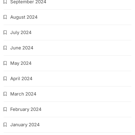
September 2024
August 2024
July 2024
June 2024
May 2024
April 2024
March 2024
February 2024
January 2024