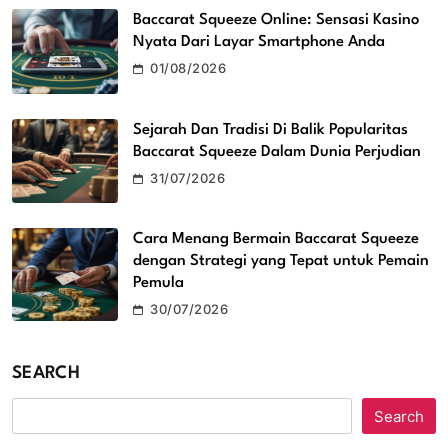
Baccarat Squeeze Online: Sensasi Kasino
Nyata Dari Layar Smartphone Anda
01/08/2026
Sejarah Dan Tradisi Di Balik Popularitas
Baccarat Squeeze Dalam Dunia Perjudian
31/07/2026
Cara Menang Bermain Baccarat Squeeze
dengan Strategi yang Tepat untuk Pemain
Pemula
30/07/2026
SEARCH
Search