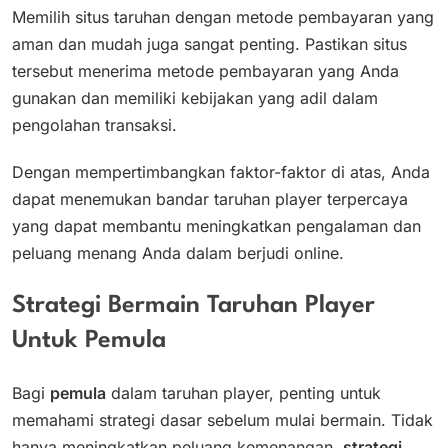
Memilih situs taruhan dengan metode pembayaran yang
aman dan mudah juga sangat penting. Pastikan situs
tersebut menerima metode pembayaran yang Anda
gunakan dan memiliki kebijakan yang adil dalam
pengolahan transaksi.
Dengan mempertimbangkan faktor-faktor di atas, Anda
dapat menemukan bandar taruhan player terpercaya
yang dapat membantu meningkatkan pengalaman dan
peluang menang Anda dalam berjudi online.
Strategi Bermain Taruhan Player
Untuk Pemula
Bagi
pemula
dalam taruhan player, penting untuk
memahami strategi dasar sebelum mulai bermain. Tidak
hanya meningkatkan peluang kemenangan,
strategi