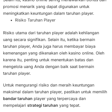
promosi menarik yang dapat digunakan untuk
meningkatkan keuntungan dalam taruhan player.
Risiko Taruhan Player
Risiko utama dari taruhan player adalah kehilangan
uang secara signifikan. Selain itu, ketika bermain
taruhan player, Anda juga harus membayar biaya
kemenangan yang dikenakan oleh kasino online. Oleh
karena itu, penting untuk menentukan batas dan
mengelola uang Anda dengan baik saat bermain
taruhan player.
Untuk mengurangi risiko dan meraih keuntungan
maksimal dalam taruhan player, pastikan untuk memilih
bandar taruhan
player yang terpercaya dan
mempelajari
strategi taruhan
yang tepat.