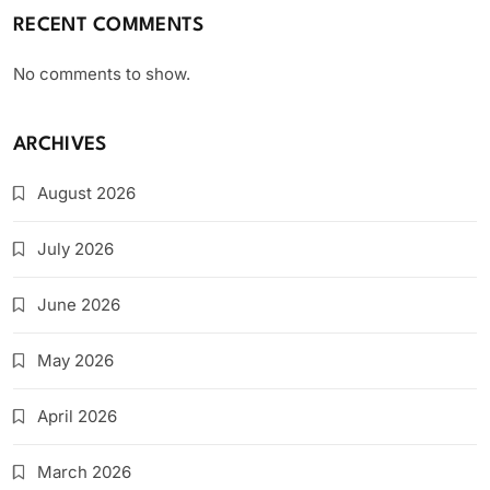
RECENT COMMENTS
No comments to show.
ARCHIVES
August 2026
July 2026
June 2026
May 2026
April 2026
March 2026