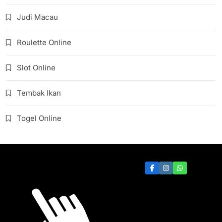
Judi Macau
Roulette Online
Slot Online
Tembak Ikan
Togel Online