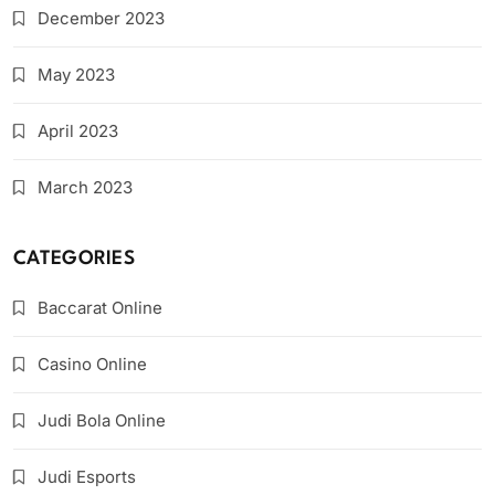
December 2023
May 2023
April 2023
March 2023
CATEGORIES
Baccarat Online
Casino Online
Judi Bola Online
Judi Esports