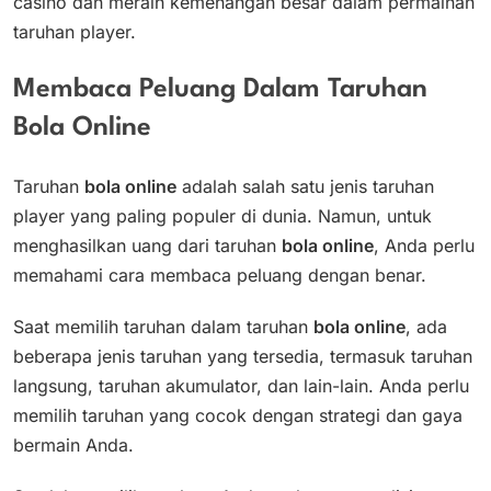
casino dan meraih kemenangan besar dalam permainan
taruhan player.
Membaca Peluang Dalam Taruhan
Bola Online
Taruhan
bola online
adalah salah satu jenis taruhan
player yang paling populer di dunia. Namun, untuk
menghasilkan uang dari taruhan
bola online
, Anda perlu
memahami cara membaca peluang dengan benar.
Saat memilih taruhan dalam taruhan
bola online
, ada
beberapa jenis taruhan yang tersedia, termasuk taruhan
langsung, taruhan akumulator, dan lain-lain. Anda perlu
memilih taruhan yang cocok dengan strategi dan gaya
bermain Anda.