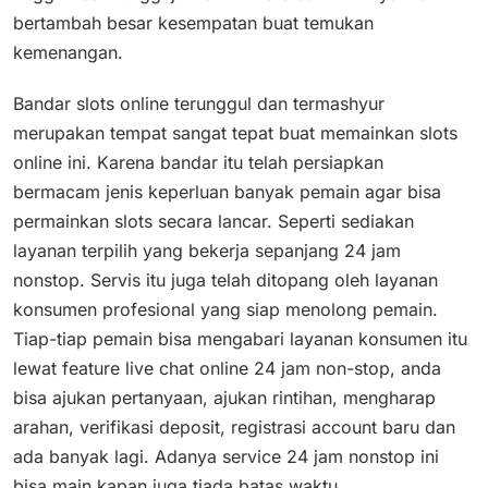
bertambah besar kesempatan buat temukan
kemenangan.
Bandar slots online terunggul dan termashyur
merupakan tempat sangat tepat buat memainkan slots
online ini. Karena bandar itu telah persiapkan
bermacam jenis keperluan banyak pemain agar bisa
permainkan slots secara lancar. Seperti sediakan
layanan terpilih yang bekerja sepanjang 24 jam
nonstop. Servis itu juga telah ditopang oleh layanan
konsumen profesional yang siap menolong pemain.
Tiap-tiap pemain bisa mengabari layanan konsumen itu
lewat feature live chat online 24 jam non-stop, anda
bisa ajukan pertanyaan, ajukan rintihan, mengharap
arahan, verifikasi deposit, registrasi account baru dan
ada banyak lagi. Adanya service 24 jam nonstop ini
bisa main kapan juga tiada batas waktu.