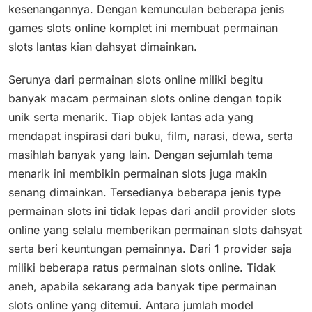
kesenangannya. Dengan kemunculan beberapa jenis
games slots online komplet ini membuat permainan
slots lantas kian dahsyat dimainkan.
Serunya dari permainan slots online miliki begitu
banyak macam permainan slots online dengan topik
unik serta menarik. Tiap objek lantas ada yang
mendapat inspirasi dari buku, film, narasi, dewa, serta
masihlah banyak yang lain. Dengan sejumlah tema
menarik ini membikin permainan slots juga makin
senang dimainkan. Tersedianya beberapa jenis type
permainan slots ini tidak lepas dari andil provider slots
online yang selalu memberikan permainan slots dahsyat
serta beri keuntungan pemainnya. Dari 1 provider saja
miliki beberapa ratus permainan slots online. Tidak
aneh, apabila sekarang ada banyak tipe permainan
slots online yang ditemui. Antara jumlah model