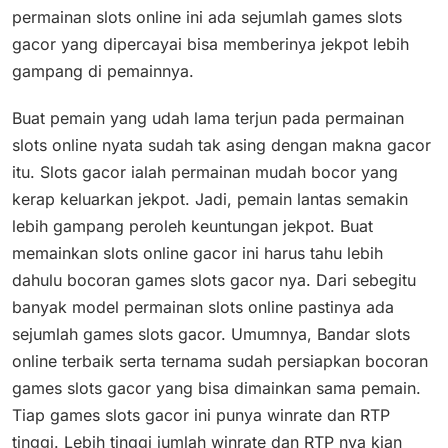
permainan slots online ini ada sejumlah games slots
gacor yang dipercayai bisa memberinya jekpot lebih
gampang di pemainnya.
Buat pemain yang udah lama terjun pada permainan
slots online nyata sudah tak asing dengan makna gacor
itu. Slots gacor ialah permainan mudah bocor yang
kerap keluarkan jekpot. Jadi, pemain lantas semakin
lebih gampang peroleh keuntungan jekpot. Buat
memainkan slots online gacor ini harus tahu lebih
dahulu bocoran games slots gacor nya. Dari sebegitu
banyak model permainan slots online pastinya ada
sejumlah games slots gacor. Umumnya, Bandar slots
online terbaik serta ternama sudah persiapkan bocoran
games slots gacor yang bisa dimainkan sama pemain.
Tiap games slots gacor ini punya winrate dan RTP
tinggi. Lebih tinggi jumlah winrate dan RTP nya kian