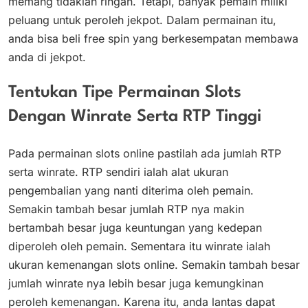
memang tidaklah ringan. Tetapi, banyak pemain miliki
peluang untuk peroleh jekpot. Dalam permainan itu,
anda bisa beli free spin yang berkesempatan membawa
anda di jekpot.
Tentukan Tipe Permainan Slots
Dengan Winrate Serta RTP Tinggi
Pada permainan slots online pastilah ada jumlah RTP
serta winrate. RTP sendiri ialah alat ukuran
pengembalian yang nanti diterima oleh pemain.
Semakin tambah besar jumlah RTP nya makin
bertambah besar juga keuntungan yang kedepan
diperoleh oleh pemain. Sementara itu winrate ialah
ukuran kemenangan slots online. Semakin tambah besar
jumlah winrate nya lebih besar juga kemungkinan
peroleh kemenangan. Karena itu, anda lantas dapat