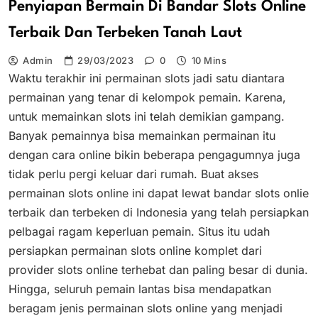
Penyiapan Bermain Di Bandar Slots Online
Terbaik Dan Terbeken Tanah Laut
Admin
29/03/2023
0
10 Mins
Waktu terakhir ini permainan slots jadi satu diantara
permainan yang tenar di kelompok pemain. Karena,
untuk memainkan slots ini telah demikian gampang.
Banyak pemainnya bisa memainkan permainan itu
dengan cara online bikin beberapa pengagumnya juga
tidak perlu pergi keluar dari rumah. Buat akses
permainan slots online ini dapat lewat bandar slots onlie
terbaik dan terbeken di Indonesia yang telah persiapkan
pelbagai ragam keperluan pemain. Situs itu udah
persiapkan permainan slots online komplet dari
provider slots online terhebat dan paling besar di dunia.
Hingga, seluruh pemain lantas bisa mendapatkan
beragam jenis permainan slots online yang menjadi