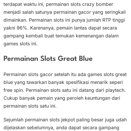
terdapat waktu ini, permainan slots crazy bomber
menjadi salah satunya permainan gacor yang seringkali
dimainkan. Permainan slots ini punya jumlah RTP tinggi
yakni 96%. Karenanya, pemain lantas dapat secara
gampang kembali buat temukan kemenangan dalam
games slots ini.
Permainan Slots Great Blue
Permainan slots gacor setelah itu ada games slots great
blue yang tawarkan banyak spesifikasi menarik seperi
free spin. Permainan slots satu ini datang dari playtech.
Cukup banyak pemain yang peroleh keuntungan dari
permainan slots satu ini.
Sejumlah permainan slots jekpot paling besar juga udah
dijelaskan sebelumnya, anda dapat secara gampang