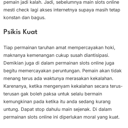
pemain jadi kalah. Jadi, sebelumnya main slots online
mesti check lagi akses internetnya supaya masih tetap
konstan dan bagus.
Psikis Kuat
Tiap permainan taruhan amat mempercayakan hoki,
maknanya kemenangan cukup susah diantisipasi.
Demikian juga di dalam permainan slots online juga
begitu memercayakan peruntungan. Pemain akan tidak
menang terus ada waktunya merasakan kekalahan.
Karenanya, ketika mengenyam kekalahan secara terus-
terusan gak boleh paksa untuk selalu bermain
kemungkinan pada ketika itu anda sedang kurang
untung. Dapat stop dahulu main sejenak. Di dalam
permainan slots online ini diperlukan moral yang kuat.