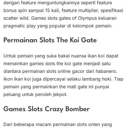
dengan feature menguntungkannya seperti feature
bonus spin sampai 15 kali, feature multiplier, spesifikasi
scatter wild. Games slots gates of Olympus keluaran
pragmatic play yang popular di kelompok pemain.
Permainan Slots The Koi Gate
Untuk pemain yang suka bakal nuansa ikan koi dapat
memainkan games slots the koi gate menjadi satu
diantara permainan slots online gacor dari habanero.
Ikon ikan koi juga dipercayai selaku lambang hoki. Tiap
pemain yang permainkan the mati gate ini punyai
peluang untuk peroleh jekpot.
Games Slots Crazy Bomber
Dari beberapa macam permainan slots onlen yang