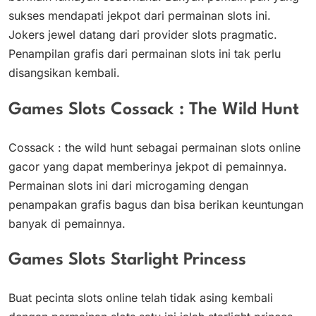
sukses mendapati jekpot dari permainan slots ini.
Jokers jewel datang dari provider slots pragmatic.
Penampilan grafis dari permainan slots ini tak perlu
disangsikan kembali.
Games Slots Cossack : The Wild Hunt
Cossack : the wild hunt sebagai permainan slots online
gacor yang dapat memberinya jekpot di pemainnya.
Permainan slots ini dari microgaming dengan
penampakan grafis bagus dan bisa berikan keuntungan
banyak di pemainnya.
Games Slots Starlight Princess
Buat pecinta slots online telah tidak asing kembali