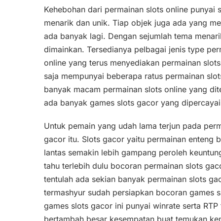
Kehebohan dari permainan slots online punyai 
menarik dan unik. Tiap objek juga ada yang mem
ada banyak lagi. Dengan sejumlah tema menari
dimainkan. Tersedianya pelbagai jenis type perm
online yang terus menyediakan permainan slots
saja mempunyai beberapa ratus permainan slots
banyak macam permainan slots online yang ditem
ada banyak games slots gacor yang dipercayai
Untuk pemain yang udah lama terjun pada perma
gacor itu. Slots gacor yaitu permainan enteng 
lantas semakin lebih gampang peroleh keuntung
tahu terlebih dulu bocoran permainan slots gac
tentulah ada sekian banyak permainan slots ga
termashyur sudah persiapkan bocoran games sl
games slots gacor ini punyai winrate serta RTP 
bertambah besar kesempatan buat temukan k