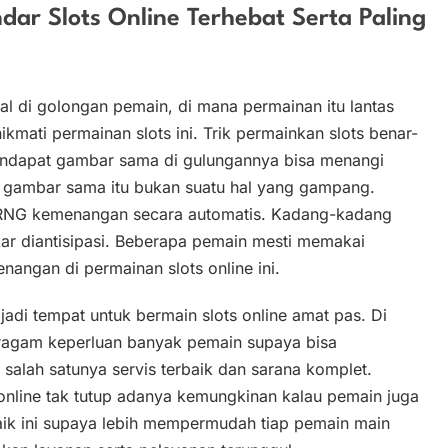
ar Slots Online Terhebat Serta Paling
al di golongan pemain, di mana permainan itu lantas
mati permainan slots ini. Trik permainkan slots benar-
ndapat gambar sama di gulungannya bisa menangi
an gambar sama itu bukan suatu hal yang gampang.
ur RNG kemenangan secara automatis. Kadang-kadang
kar diantisipasi. Beberapa pemain mesti memakai
nangan di permainan slots online ini.
jadi tempat untuk bermain slots online amat pas. Di
ragam keperluan banyak pemain supaya bisa
 salah satunya servis terbaik dan sarana komplet.
 online tak tutup adanya kemungkinan kalau pemain juga
baik ini supaya lebih mempermudah tiap pemain main