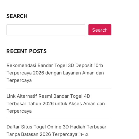
SEARCH
Search
RECENT POSTS
Rekomendasi Bandar Togel 3D Deposit 10rb
Terpercaya 2026 dengan Layanan Aman dan
Terpercaya
Link Alternatif Resmi Bandar Togel 4D
Terbesar Tahun 2026 untuk Akses Aman dan
Terpercaya
Daftar Situs Togel Online 3D Hadiah Terbesar
Tanpa Batasan 2026 Terpercayaાન્ય