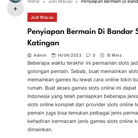
Home
Judi Macau
Penyiapan Bermain Di Band
Judi Macau
Penyiapan Bermain Di Bandar S
Katingan
Admin
14/04/2023
0
10 Mins
Beberapa waktu terakhir ini permainan slots ja
golongan pemain. Sebab, buat memainkan slots
memainkan games itu lewat cara online bikin b
rumah. Buat akses games slots online ini dapat 
Indonesia yang telah persiapkan beberapa jeni
slots online komplet dari provider slots online t
pemain juga bisa temukan pelbagai jenis perma
kehadiran bermacam jenis games slots online ko
dimainkan.