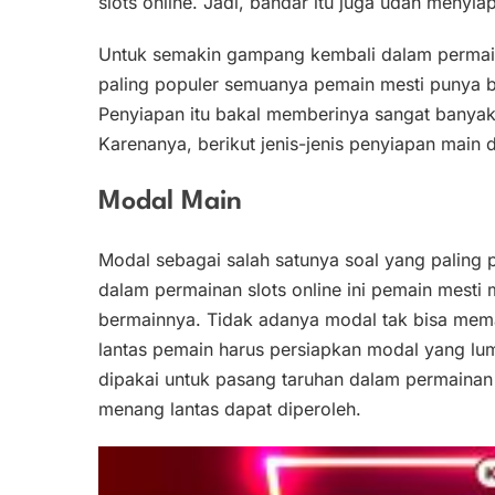
slots online. Jadi, bandar itu juga udah menyia
Untuk semakin gampang kembali dalam permainkan
paling populer semuanya pemain mesti punya 
Penyiapan itu bakal memberinya sangat banyak 
Karenanya, berikut jenis-jenis penyiapan main d
Modal Main
Modal sebagai salah satunya soal yang paling p
dalam permainan slots online ini pemain mesti
bermainnya. Tidak adanya modal tak bisa mema
lantas pemain harus persiapkan modal yang lu
dipakai untuk pasang taruhan dalam permainan
menang lantas dapat diperoleh.