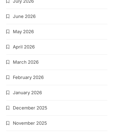
July 2026
June 2026
May 2026
April 2026
March 2026
February 2026
January 2026
December 2025
November 2025