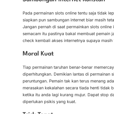
Pada permainan slots online tentu saja tidak lep
siapkan pun sambungan internet biar masih teta
Jangan pernah di saat permainkan slots online 
semacam itu pastinya bakal membuat pemain jad
check kembali akses internetnya supaya masih 
Moral Kuat
Tiap permainan taruhan benar-benar memerca
diperhitungkan. Demikian lantas di permainan 
peruntungan. Pemain tak kan terus menang ada
merasakan kekalahan secara tiada henti tidak
ketika itu anda lagi kurang mujur. Dapat stop d
diperlukan psikis yang kuat.