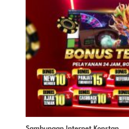
Sambungan Internet Konstan