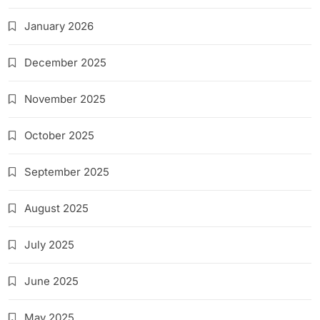
January 2026
December 2025
November 2025
October 2025
September 2025
August 2025
July 2025
June 2025
May 2025