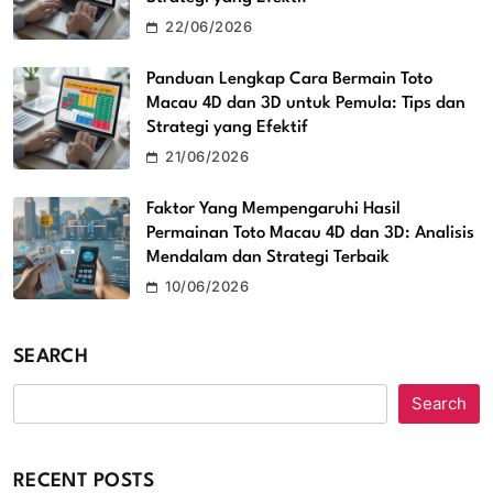
22/06/2026
Panduan Lengkap Cara Bermain Toto
Macau 4D dan 3D untuk Pemula: Tips dan
Strategi yang Efektif
21/06/2026
Faktor Yang Mempengaruhi Hasil
Permainan Toto Macau 4D dan 3D: Analisis
Mendalam dan Strategi Terbaik
10/06/2026
SEARCH
Search
RECENT POSTS