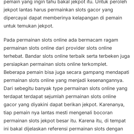
pemain yang ingin tahu bakal jekpot itu. Untuk peroleh
jekpot lantas harus permainkan slots gacor yang
dipercayai dapat memberinya kelapangan di pemain
untuk temukan jekpot.
Pada permainan slots online ada bermacam ragam
permainan slots online dari provider slots online
terhebat. Bandar slots online terbaik serta terbeken juga
persiapkan permainan slots online terkomplet.
Beberapa pemain bisa juga secara gampang mendapati
permainan slots online yang menjadi kesenangannya.
Dari sebegitu banyak type permainan slots online yang
terdapat terdapat sejumlah permainan slots online
gacor yang diyakini dapat berikan jekpot. Karenanya,
tiap pemain nya lantas mesti mengenali bocoran
permainan slots jekpot besar itu. Karena itu, di tempat
ini bakal dijelaskan referensi permainan slots dengan