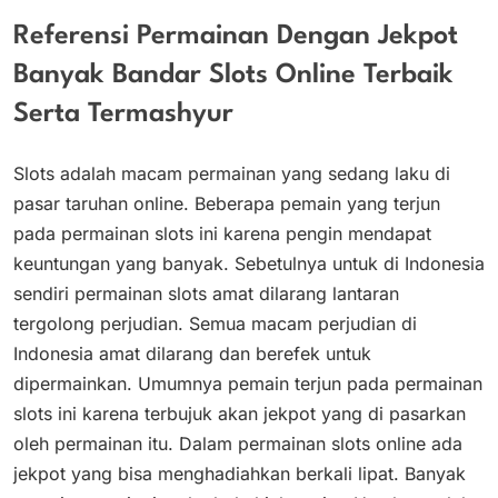
Referensi Permainan Dengan Jekpot
Banyak Bandar Slots Online Terbaik
Serta Termashyur
Slots adalah macam permainan yang sedang laku di
pasar taruhan online. Beberapa pemain yang terjun
pada permainan slots ini karena pengin mendapat
keuntungan yang banyak. Sebetulnya untuk di Indonesia
sendiri permainan slots amat dilarang lantaran
tergolong perjudian. Semua macam perjudian di
Indonesia amat dilarang dan berefek untuk
dipermainkan. Umumnya pemain terjun pada permainan
slots ini karena terbujuk akan jekpot yang di pasarkan
oleh permainan itu. Dalam permainan slots online ada
jekpot yang bisa menghadiahkan berkali lipat. Banyak