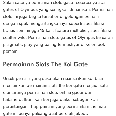
Salah satunya permainan slots gacor seterusnya ada
gates of Olympus yang seringkali dimainkan. Permainan
slots ini juga begitu tersohor di golongan pemain
dengan spek menguntungkannya seperti spesifikasi
bonus spin hingga 15 kali, feature multiplier, spesifikasi
scatter wild. Permainan slots gates of Olympus keluaran
pragmatic play yang paling termashyur di kelompok
pemain.
Permainan Slots The Koi Gate
Untuk pemain yang suka akan nuansa ikan koi bisa
memainkan permainan slots the koi gate menjadi satu
diantaranya permainan slots online gacor dari
habanero. Ikon ikan koi juga diakui sebagai ikon
peruntungan. Tiap pemain yang permainkan the mati
gate ini punya peluang buat peroleh jekpot.