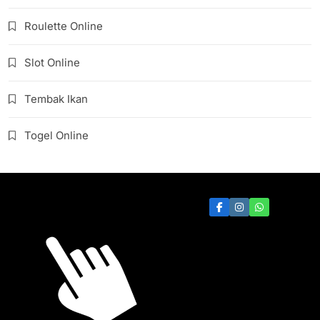
Roulette Online
Slot Online
Tembak Ikan
Togel Online