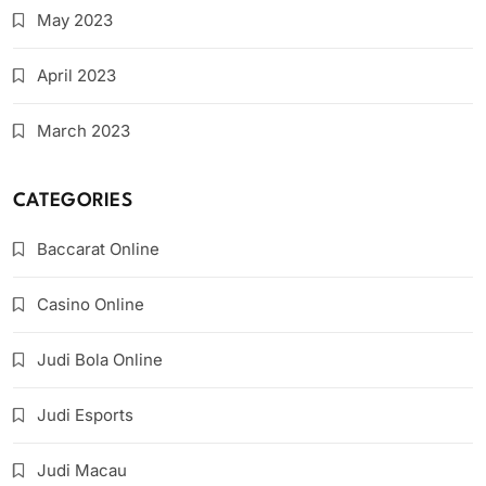
May 2023
April 2023
March 2023
CATEGORIES
Baccarat Online
Casino Online
Judi Bola Online
Judi Esports
Judi Macau