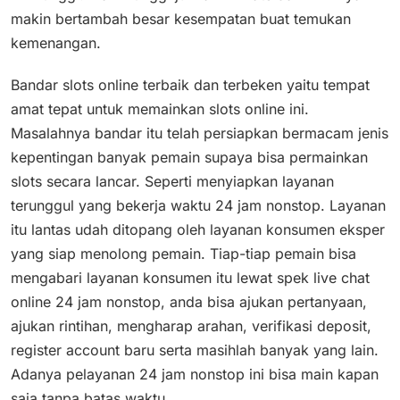
makin bertambah besar kesempatan buat temukan
kemenangan.
Bandar slots online terbaik dan terbeken yaitu tempat
amat tepat untuk memainkan slots online ini.
Masalahnya bandar itu telah persiapkan bermacam jenis
kepentingan banyak pemain supaya bisa permainkan
slots secara lancar. Seperti menyiapkan layanan
terunggul yang bekerja waktu 24 jam nonstop. Layanan
itu lantas udah ditopang oleh layanan konsumen eksper
yang siap menolong pemain. Tiap-tiap pemain bisa
mengabari layanan konsumen itu lewat spek live chat
online 24 jam nonstop, anda bisa ajukan pertanyaan,
ajukan rintihan, mengharap arahan, verifikasi deposit,
register account baru serta masihlah banyak yang lain.
Adanya pelayanan 24 jam nonstop ini bisa main kapan
saja tanpa batas waktu.