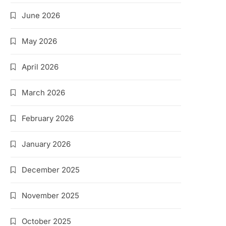
June 2026
May 2026
April 2026
March 2026
February 2026
January 2026
December 2025
November 2025
October 2025