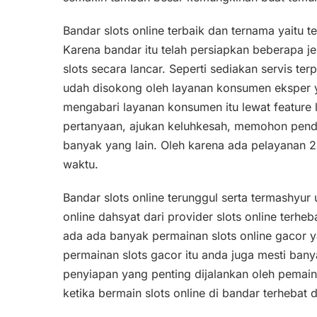
Bandar slots online terbaik dan ternama yaitu t
Karena bandar itu telah persiapkan beberapa j
slots secara lancar. Seperti sediakan servis ter
udah disokong oleh layanan konsumen eksper y
mengabari layanan konsumen itu lewat feature l
pertanyaan, ajukan keluhkesah, memohon pendapa
banyak yang lain. Oleh karena ada pelayanan 2
waktu.
Bandar slots online terunggul serta termashy
online dahsyat dari provider slots online terheb
ada ada banyak permainan slots online gacor y
permainan slots gacor itu anda juga mesti bany
penyiapan yang penting dijalankan oleh pemain
ketika bermain slots online di bandar terhebat d