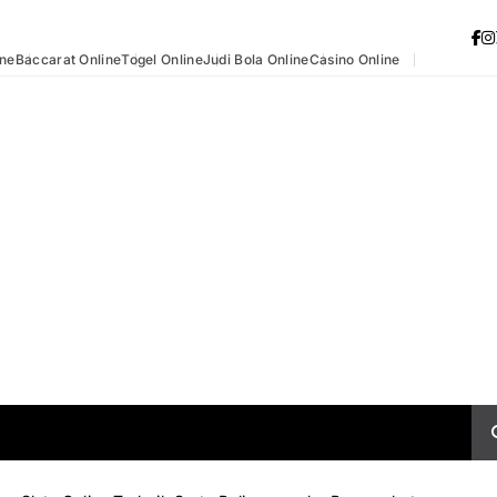
ine
Baccarat Online
Togel Online
Judi Bola Online
Casino Online