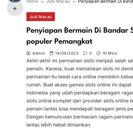
Home
Judi Macau
Penyiapan Bermain Di Banda
Judi Macau
Penyiapan Bermain Di Bandar Sl
populer Pemangkat
Admin
14/04/2023
0
10 Mins
Akhir-akhir ini permainan slots menjadi salah 
pemain. Karena, buat memainkan slots ini dem
permainan itu lewat cara online membikin bebe
rumah. Buat akses games slots online ini dapat 
Indonesia yang udah persiapkan beragam ragam
slots online komplet dari provider slots online
pemain lantas bisa mendapati beragam jenis p
Dengan kemunculan bermacam ragam permainan 
lantas lebih hebat dimainkan.