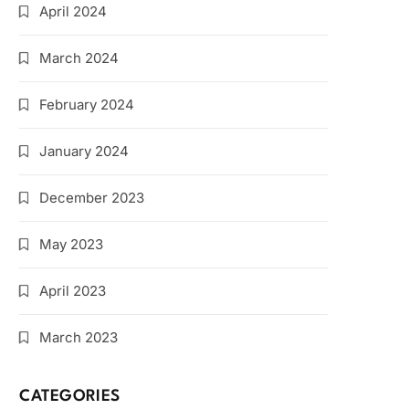
April 2024
March 2024
February 2024
January 2024
December 2023
May 2023
April 2023
March 2023
CATEGORIES