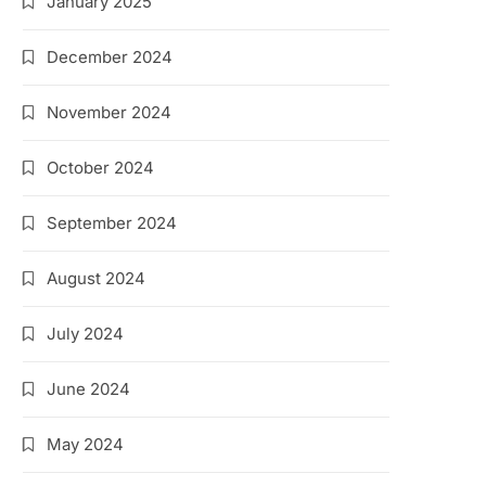
January 2025
December 2024
November 2024
October 2024
September 2024
August 2024
July 2024
June 2024
May 2024