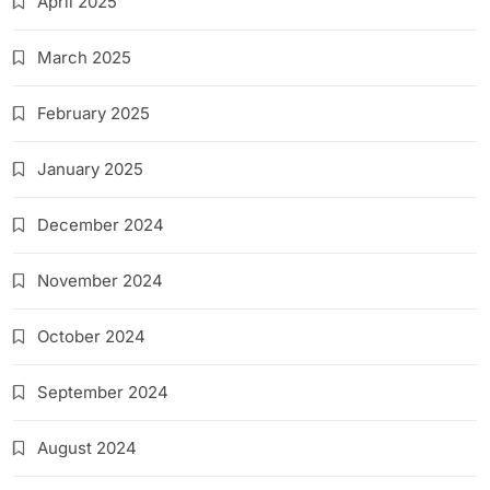
April 2025
March 2025
February 2025
January 2025
December 2024
November 2024
October 2024
September 2024
August 2024