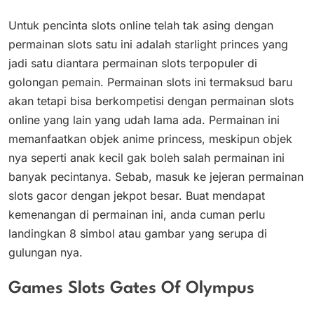
Untuk pencinta slots online telah tak asing dengan
permainan slots satu ini adalah starlight princes yang
jadi satu diantara permainan slots terpopuler di
golongan pemain. Permainan slots ini termaksud baru
akan tetapi bisa berkompetisi dengan permainan slots
online yang lain yang udah lama ada. Permainan ini
memanfaatkan objek anime princess, meskipun objek
nya seperti anak kecil gak boleh salah permainan ini
banyak pecintanya. Sebab, masuk ke jejeran permainan
slots gacor dengan jekpot besar. Buat mendapat
kemenangan di permainan ini, anda cuman perlu
landingkan 8 simbol atau gambar yang serupa di
gulungan nya.
Games Slots Gates Of Olympus