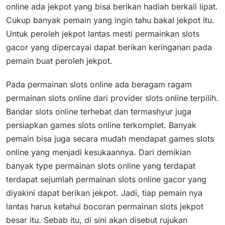
online ada jekpot yang bisa berikan hadiah berkali lipat.
Cukup banyak pemain yang ingin tahu bakal jekpot itu.
Untuk peroleh jekpot lantas mesti permainkan slots
gacor yang dipercayai dapat berikan keringanan pada
pemain buat peroleh jekpot.
Pada permainan slots online ada beragam ragam
permainan slots online dari provider slots online terpilih.
Bandar slots online terhebat dan termashyur juga
persiapkan games slots online terkomplet. Banyak
pemain bisa juga secara mudah mendapat games slots
online yang menjadi kesukaannya. Dari demikian
banyak type permainan slots online yang terdapat
terdapat sejumlah permainan slots online gacor yang
diyakini dapat berikan jekpot. Jadi, tiap pemain nya
lantas harus ketahui bocoran permainan slots jekpot
besar itu. Sebab itu, di sini akan disebut rujukan