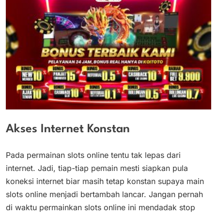
Akses Internet Konstan
Pada permainan slots online tentu tak lepas dari
internet. Jadi, tiap-tiap pemain mesti siapkan pula
koneksi internet biar masih tetap konstan supaya main
slots online menjadi bertambah lancar. Jangan pernah
di waktu permainkan slots online ini mendadak stop