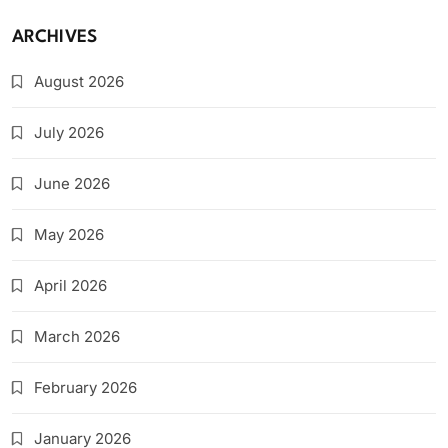
ARCHIVES
August 2026
July 2026
June 2026
May 2026
April 2026
March 2026
February 2026
January 2026