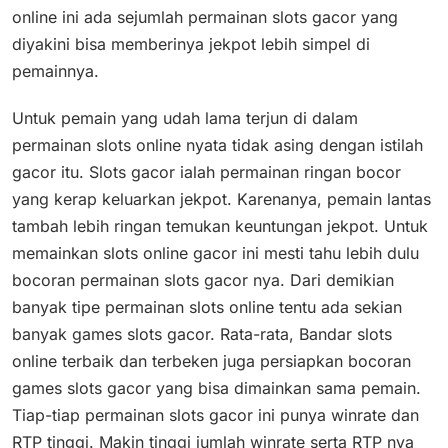
online ini ada sejumlah permainan slots gacor yang
diyakini bisa memberinya jekpot lebih simpel di
pemainnya.
Untuk pemain yang udah lama terjun di dalam
permainan slots online nyata tidak asing dengan istilah
gacor itu. Slots gacor ialah permainan ringan bocor
yang kerap keluarkan jekpot. Karenanya, pemain lantas
tambah lebih ringan temukan keuntungan jekpot. Untuk
memainkan slots online gacor ini mesti tahu lebih dulu
bocoran permainan slots gacor nya. Dari demikian
banyak tipe permainan slots online tentu ada sekian
banyak games slots gacor. Rata-rata, Bandar slots
online terbaik dan terbeken juga persiapkan bocoran
games slots gacor yang bisa dimainkan sama pemain.
Tiap-tiap permainan slots gacor ini punya winrate dan
RTP tinggi. Makin tinggi jumlah winrate serta RTP nya