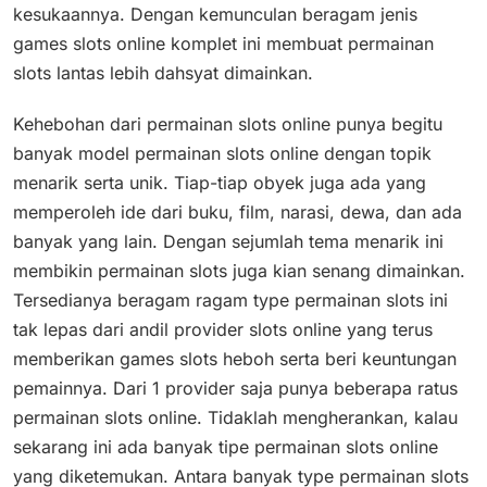
kesukaannya. Dengan kemunculan beragam jenis
games slots online komplet ini membuat permainan
slots lantas lebih dahsyat dimainkan.
Kehebohan dari permainan slots online punya begitu
banyak model permainan slots online dengan topik
menarik serta unik. Tiap-tiap obyek juga ada yang
memperoleh ide dari buku, film, narasi, dewa, dan ada
banyak yang lain. Dengan sejumlah tema menarik ini
membikin permainan slots juga kian senang dimainkan.
Tersedianya beragam ragam type permainan slots ini
tak lepas dari andil provider slots online yang terus
memberikan games slots heboh serta beri keuntungan
pemainnya. Dari 1 provider saja punya beberapa ratus
permainan slots online. Tidaklah mengherankan, kalau
sekarang ini ada banyak tipe permainan slots online
yang diketemukan. Antara banyak type permainan slots