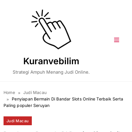
Skip
to
content
Kuranvebilim
Strategi Ampuh Menang Judi Online.
Home
Judi Macau
Penyiapan Bermain Di Bandar Slots Online Terbaik Serta
Paling populer Seruyan
Judi Macau