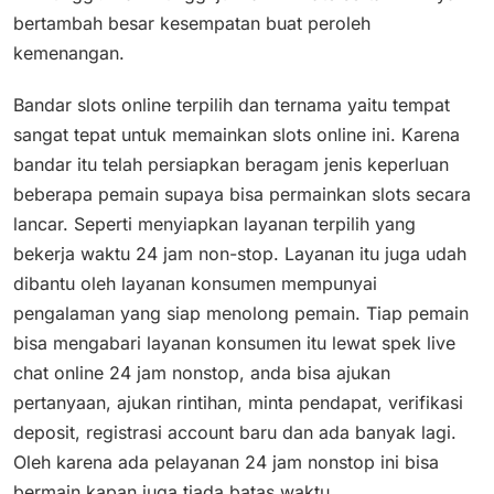
bertambah besar kesempatan buat peroleh
kemenangan.
Bandar slots online terpilih dan ternama yaitu tempat
sangat tepat untuk memainkan slots online ini. Karena
bandar itu telah persiapkan beragam jenis keperluan
beberapa pemain supaya bisa permainkan slots secara
lancar. Seperti menyiapkan layanan terpilih yang
bekerja waktu 24 jam non-stop. Layanan itu juga udah
dibantu oleh layanan konsumen mempunyai
pengalaman yang siap menolong pemain. Tiap pemain
bisa mengabari layanan konsumen itu lewat spek live
chat online 24 jam nonstop, anda bisa ajukan
pertanyaan, ajukan rintihan, minta pendapat, verifikasi
deposit, registrasi account baru dan ada banyak lagi.
Oleh karena ada pelayanan 24 jam nonstop ini bisa
bermain kapan juga tiada batas waktu.