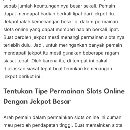
sebab jumlah keuntungan nya besar sekali. Pemain
dapat mendapat hadiah berkali lipat dari jekpot itu.
Jekpot ialah kemenangan besar di dalam permainan
slots online yang dapat memberi hadiah berkali lipat.
Buat peroleh jekpot mesti menangi permainan slots nya
terlebih dulu. Jadi, untuk meringankan banyak pemain
mendapati jekpot itu mesti gunakan beberapa ragam
siasat tepat. Oleh karena itu, di tempat ini bakal
dijelaskan siasat tepat buat temukan kemenangan
jekpot berikut ini :
Tentukan Tipe Permainan Slots Online
Dengan Jekpot Besar
Arah pemain dalam permainkan slots online ini cuman
mau peroleh pendapatan tinggi. Buat memainkan slots