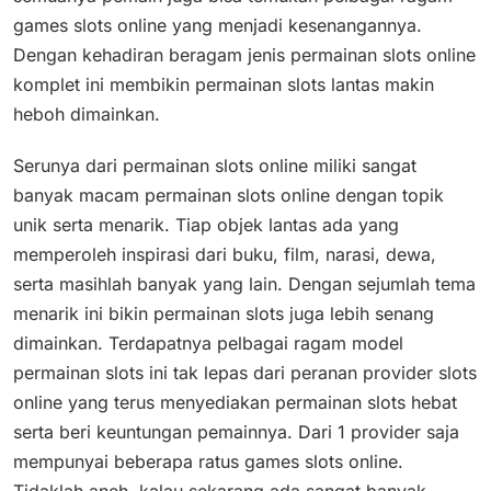
games slots online yang menjadi kesenangannya.
Dengan kehadiran beragam jenis permainan slots online
komplet ini membikin permainan slots lantas makin
heboh dimainkan.
Serunya dari permainan slots online miliki sangat
banyak macam permainan slots online dengan topik
unik serta menarik. Tiap objek lantas ada yang
memperoleh inspirasi dari buku, film, narasi, dewa,
serta masihlah banyak yang lain. Dengan sejumlah tema
menarik ini bikin permainan slots juga lebih senang
dimainkan. Terdapatnya pelbagai ragam model
permainan slots ini tak lepas dari peranan provider slots
online yang terus menyediakan permainan slots hebat
serta beri keuntungan pemainnya. Dari 1 provider saja
mempunyai beberapa ratus games slots online.