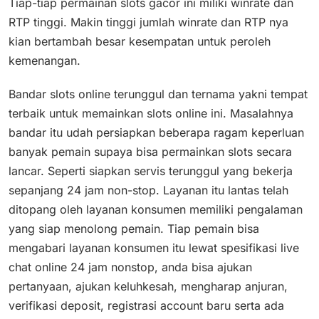
Tiap-tiap permainan slots gacor ini miliki winrate dan
RTP tinggi. Makin tinggi jumlah winrate dan RTP nya
kian bertambah besar kesempatan untuk peroleh
kemenangan.
Bandar slots online terunggul dan ternama yakni tempat
terbaik untuk memainkan slots online ini. Masalahnya
bandar itu udah persiapkan beberapa ragam keperluan
banyak pemain supaya bisa permainkan slots secara
lancar. Seperti siapkan servis terunggul yang bekerja
sepanjang 24 jam non-stop. Layanan itu lantas telah
ditopang oleh layanan konsumen memiliki pengalaman
yang siap menolong pemain. Tiap pemain bisa
mengabari layanan konsumen itu lewat spesifikasi live
chat online 24 jam nonstop, anda bisa ajukan
pertanyaan, ajukan keluhkesah, mengharap anjuran,
verifikasi deposit, registrasi account baru serta ada