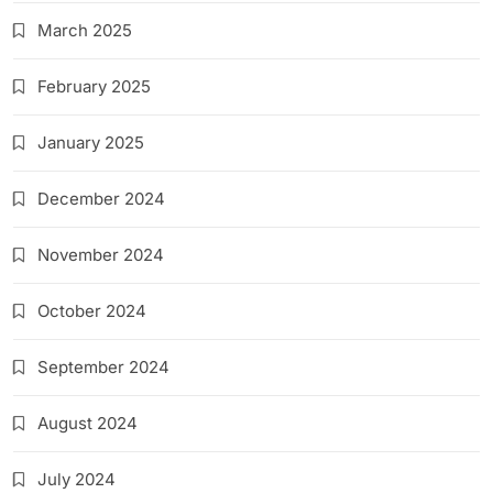
March 2025
February 2025
January 2025
December 2024
November 2024
October 2024
September 2024
August 2024
July 2024