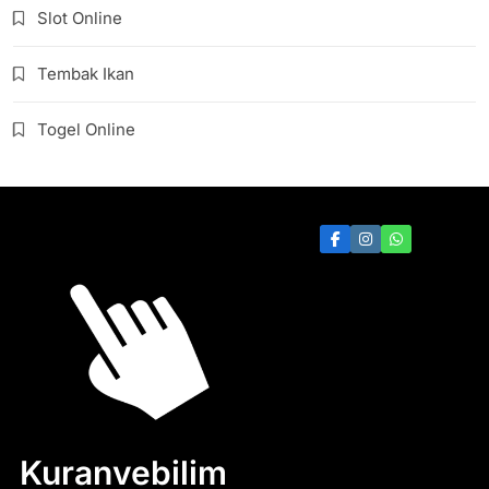
Slot Online
Tembak Ikan
Togel Online
Kuranvebilim