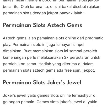
lantas mesti mengerti bocoran permainan slots jekpot
besar itu. Oleh karena itu, di sini bakal disebut rujukan
permainan slots dengan jekpot banyak ialah :
Permainan Slots Aztech Gems
Aztech gems ialah pemainan slots online dari pragmatic
play. Permainan slots ini juga lumayan simpel
dimainkan. Buat memainkan slots ini sampai peroleh
kemenangan perlu melaksanakan 3x perputaran untuk
peroleh ikon sama. Hadiah yang diterima di dalam
permainan slots aztech gems ada free spin, jekpot.
Permainan Slots Joker’s Jewel
Joker’s jewel yaitu games slots online termashyur di
golongan pemain. Games slots joker’s jewel di yakin