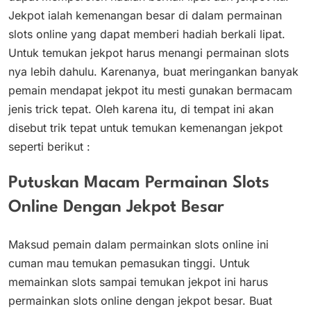
Jekpot ialah kemenangan besar di dalam permainan
slots online yang dapat memberi hadiah berkali lipat.
Untuk temukan jekpot harus menangi permainan slots
nya lebih dahulu. Karenanya, buat meringankan banyak
pemain mendapat jekpot itu mesti gunakan bermacam
jenis trick tepat. Oleh karena itu, di tempat ini akan
disebut trik tepat untuk temukan kemenangan jekpot
seperti berikut :
Putuskan Macam Permainan Slots
Online Dengan Jekpot Besar
Maksud pemain dalam permainkan slots online ini
cuman mau temukan pemasukan tinggi. Untuk
memainkan slots sampai temukan jekpot ini harus
permainkan slots online dengan jekpot besar. Buat