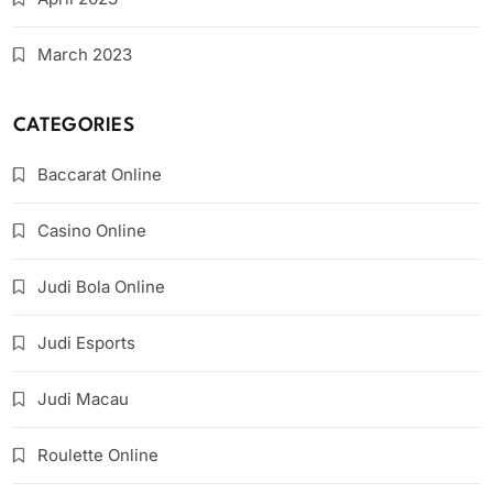
March 2023
CATEGORIES
Baccarat Online
Casino Online
Judi Bola Online
Judi Esports
Judi Macau
Roulette Online