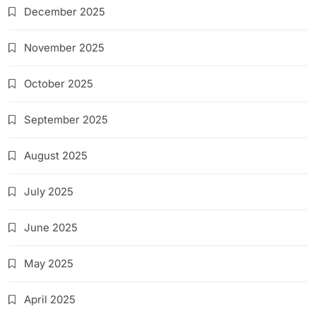
December 2025
November 2025
October 2025
September 2025
August 2025
July 2025
June 2025
May 2025
April 2025