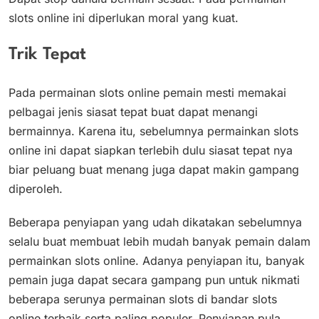
slots online ini diperlukan moral yang kuat.
Trik Tepat
Pada permainan slots online pemain mesti memakai
pelbagai jenis siasat tepat buat dapat menangi
bermainnya. Karena itu, sebelumnya permainkan slots
online ini dapat siapkan terlebih dulu siasat tepat nya
biar peluang buat menang juga dapat makin gampang
diperoleh.
Beberapa penyiapan yang udah dikatakan sebelumnya
selalu buat membuat lebih mudah banyak pemain dalam
permainkan slots online. Adanya penyiapan itu, banyak
pemain juga dapat secara gampang pun untuk nikmati
beberapa serunya permainan slots di bandar slots
online terbaik serta paling populer. Penyiapan pula