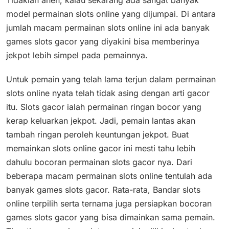
Tidaklah aneh, kalau sekarang ada sangat banyak
model permainan slots online yang dijumpai. Di antara
jumlah macam permainan slots online ini ada banyak
games slots gacor yang diyakini bisa memberinya
jekpot lebih simpel pada pemainnya.
Untuk pemain yang telah lama terjun dalam permainan
slots online nyata telah tidak asing dengan arti gacor
itu. Slots gacor ialah permainan ringan bocor yang
kerap keluarkan jekpot. Jadi, pemain lantas akan
tambah ringan peroleh keuntungan jekpot. Buat
memainkan slots online gacor ini mesti tahu lebih
dahulu bocoran permainan slots gacor nya. Dari
beberapa macam permainan slots online tentulah ada
banyak games slots gacor. Rata-rata, Bandar slots
online terpilih serta ternama juga persiapkan bocoran
games slots gacor yang bisa dimainkan sama pemain.