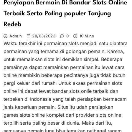
Penyiapan Bermain Di Bandar Slots Online
Terbaik Serta Paling populer Tanjung
Redeb
Admin
28/03/2023
0
10 Mins
Waktu terakhir ini permainan slots menjadi satu diantara
permainan yang ternama di golongan pemain. Karena,
untuk memainkan slots ini demikian simpel. Beberapa
pemainnya dapat memainkan permainan itu lewat cara
online membikin beberapa pecintanya juga tidak butuh
pergi keluar dari rumah. Untuk akses permainan slots
online ini dapat lewat bandar slots onlie terbaik dan
terbeken di Indonesia yang telah persiapkan bermacam
jenis keperluan pemain. Situs itu udah persiapkan
games slots online komplet dari provider slots online
terpilih serta paling besar di dunia. Maka dari itu,
semuanya pemain juga bisa temukan pelbagai ragam