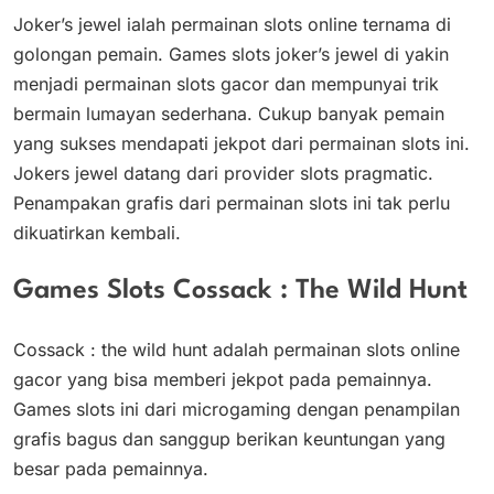
Joker’s jewel ialah permainan slots online ternama di
golongan pemain. Games slots joker’s jewel di yakin
menjadi permainan slots gacor dan mempunyai trik
bermain lumayan sederhana. Cukup banyak pemain
yang sukses mendapati jekpot dari permainan slots ini.
Jokers jewel datang dari provider slots pragmatic.
Penampakan grafis dari permainan slots ini tak perlu
dikuatirkan kembali.
Games Slots Cossack : The Wild Hunt
Cossack : the wild hunt adalah permainan slots online
gacor yang bisa memberi jekpot pada pemainnya.
Games slots ini dari microgaming dengan penampilan
grafis bagus dan sanggup berikan keuntungan yang
besar pada pemainnya.