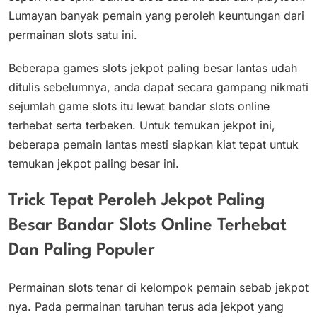
Lumayan banyak pemain yang peroleh keuntungan dari
permainan slots satu ini.
Beberapa games slots jekpot paling besar lantas udah
ditulis sebelumnya, anda dapat secara gampang nikmati
sejumlah game slots itu lewat bandar slots online
terhebat serta terbeken. Untuk temukan jekpot ini,
beberapa pemain lantas mesti siapkan kiat tepat untuk
temukan jekpot paling besar ini.
Trick Tepat Peroleh Jekpot Paling
Besar Bandar Slots Online Terhebat
Dan Paling Populer
Permainan slots tenar di kelompok pemain sebab jekpot
nya. Pada permainan taruhan terus ada jekpot yang