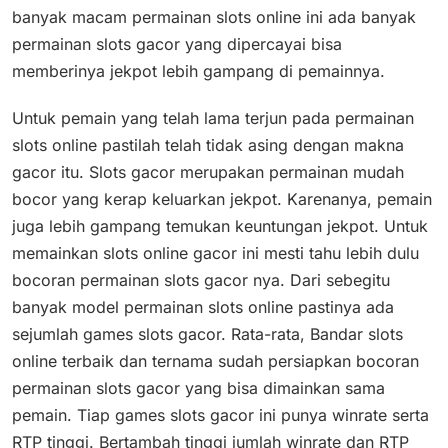
banyak macam permainan slots online ini ada banyak
permainan slots gacor yang dipercayai bisa
memberinya jekpot lebih gampang di pemainnya.
Untuk pemain yang telah lama terjun pada permainan
slots online pastilah telah tidak asing dengan makna
gacor itu. Slots gacor merupakan permainan mudah
bocor yang kerap keluarkan jekpot. Karenanya, pemain
juga lebih gampang temukan keuntungan jekpot. Untuk
memainkan slots online gacor ini mesti tahu lebih dulu
bocoran permainan slots gacor nya. Dari sebegitu
banyak model permainan slots online pastinya ada
sejumlah games slots gacor. Rata-rata, Bandar slots
online terbaik dan ternama sudah persiapkan bocoran
permainan slots gacor yang bisa dimainkan sama
pemain. Tiap games slots gacor ini punya winrate serta
RTP tinggi. Bertambah tinggi jumlah winrate dan RTP