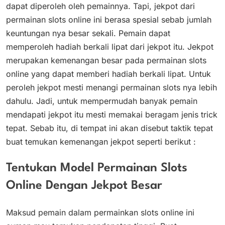
dapat diperoleh oleh pemainnya. Tapi, jekpot dari
permainan slots online ini berasa spesial sebab jumlah
keuntungan nya besar sekali. Pemain dapat
memperoleh hadiah berkali lipat dari jekpot itu. Jekpot
merupakan kemenangan besar pada permainan slots
online yang dapat memberi hadiah berkali lipat. Untuk
peroleh jekpot mesti menangi permainan slots nya lebih
dahulu. Jadi, untuk mempermudah banyak pemain
mendapati jekpot itu mesti memakai beragam jenis trick
tepat. Sebab itu, di tempat ini akan disebut taktik tepat
buat temukan kemenangan jekpot seperti berikut :
Tentukan Model Permainan Slots
Online Dengan Jekpot Besar
Maksud pemain dalam permainkan slots online ini