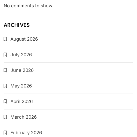
No comments to show.
ARCHIVES
August 2026
July 2026
June 2026
May 2026
April 2026
March 2026
February 2026