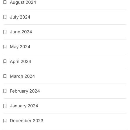
August 2024
July 2024
June 2024
May 2024
April 2024
March 2024
February 2024
January 2024
December 2023