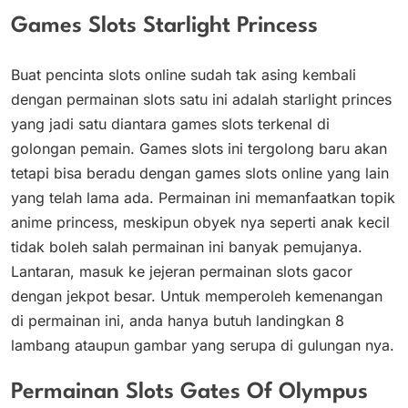
Games Slots Starlight Princess
Buat pencinta slots online sudah tak asing kembali
dengan permainan slots satu ini adalah starlight princes
yang jadi satu diantara games slots terkenal di
golongan pemain. Games slots ini tergolong baru akan
tetapi bisa beradu dengan games slots online yang lain
yang telah lama ada. Permainan ini memanfaatkan topik
anime princess, meskipun obyek nya seperti anak kecil
tidak boleh salah permainan ini banyak pemujanya.
Lantaran, masuk ke jejeran permainan slots gacor
dengan jekpot besar. Untuk memperoleh kemenangan
di permainan ini, anda hanya butuh landingkan 8
lambang ataupun gambar yang serupa di gulungan nya.
Permainan Slots Gates Of Olympus