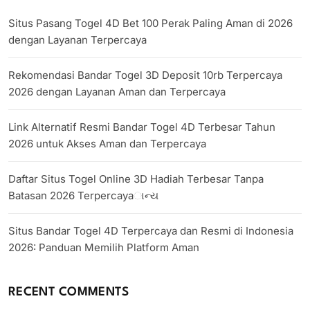
Situs Pasang Togel 4D Bet 100 Perak Paling Aman di 2026
dengan Layanan Terpercaya
Rekomendasi Bandar Togel 3D Deposit 10rb Terpercaya
2026 dengan Layanan Aman dan Terpercaya
Link Alternatif Resmi Bandar Togel 4D Terbesar Tahun
2026 untuk Akses Aman dan Terpercaya
Daftar Situs Togel Online 3D Hadiah Terbesar Tanpa
Batasan 2026 Terpercayaાન્ય
Situs Bandar Togel 4D Terpercaya dan Resmi di Indonesia
2026: Panduan Memilih Platform Aman
RECENT COMMENTS