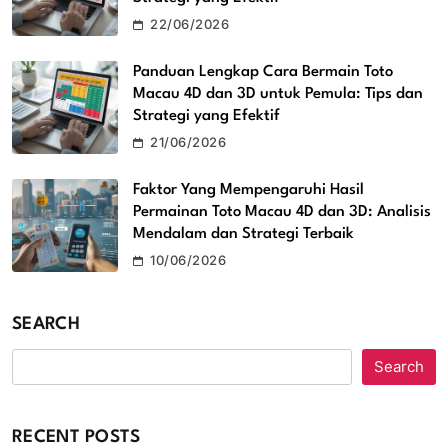
22/06/2026
Panduan Lengkap Cara Bermain Toto
Macau 4D dan 3D untuk Pemula: Tips dan
Strategi yang Efektif
21/06/2026
Faktor Yang Mempengaruhi Hasil
Permainan Toto Macau 4D dan 3D: Analisis
Mendalam dan Strategi Terbaik
10/06/2026
SEARCH
Search
RECENT POSTS