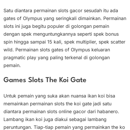
Satu diantara permainan slots gacor sesudah itu ada
gates of Olympus yang seringkali dimainkan. Permainan
slots ini juga begitu populer di golongan pemain
dengan spek menguntungkannya seperti spek bonus
spin hingga sampai 15 kali, spek multiplier, spek scatter
wild. Permainan slots gates of Olympus keluaran
pragmatic play yang paling terkenal di golongan
pemain.
Games Slots The Koi Gate
Untuk pemain yang suka akan nuansa ikan koi bisa
memainkan permainan slots the koi gate jadi satu
diantara permainan slots online gacor dari habanero.
Lambang ikan koi juga diakui sebagai lambang
peruntungan. Tiap-tiap pemain yang permainkan the ko