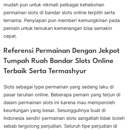
mudah pun untuk nikmati pelbagai kehebohan
permainan slots di bandar slots online terpilih serta
ternama. Penyiapan pun memberi kemungkinan pada
pemain untuk temukan kemenangan bisa semakin
cepat.
Referensi Permainan Dengan Jekpot
Tumpah Ruah Bandar Slots Online
Terbaik Serta Termashyur
Slots sebagai type permainan yang sedang laku di
pasar taruhan online. Beberapa pemain yang terjun di
dalam permainan slots ini karena mau memperoleh
keuntungan yang besar. Sesungguhnya buat di
Indonesia sendiri permainan slots sangatlah tidak boleh
sebab tergolong perjudian. Seluruh tipe perjudian di