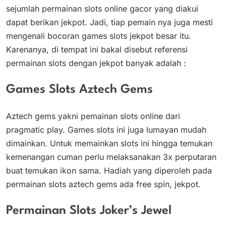
sejumlah permainan slots online gacor yang diakui
dapat berikan jekpot. Jadi, tiap pemain nya juga mesti
mengenali bocoran games slots jekpot besar itu.
Karenanya, di tempat ini bakal disebut referensi
permainan slots dengan jekpot banyak adalah :
Games Slots Aztech Gems
Aztech gems yakni pemainan slots online dari
pragmatic play. Games slots ini juga lumayan mudah
dimainkan. Untuk memainkan slots ini hingga temukan
kemenangan cuman perlu melaksanakan 3x perputaran
buat temukan ikon sama. Hadiah yang diperoleh pada
permainan slots aztech gems ada free spin, jekpot.
Permainan Slots Joker’s Jewel