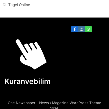
Togel Online
Kuranvebilim
One Newspaper - News / Magazine WordPress Theme
2026.