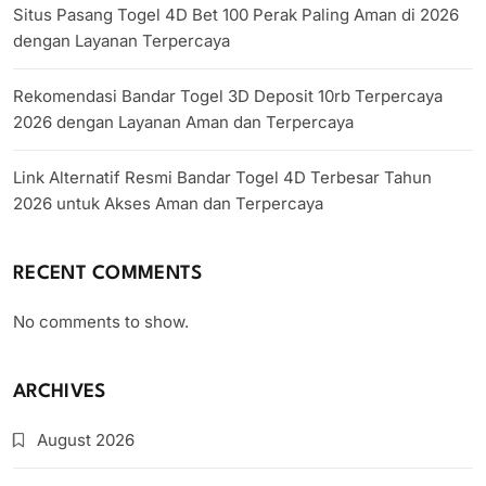
Situs Pasang Togel 4D Bet 100 Perak Paling Aman di 2026
dengan Layanan Terpercaya
Rekomendasi Bandar Togel 3D Deposit 10rb Terpercaya
2026 dengan Layanan Aman dan Terpercaya
Link Alternatif Resmi Bandar Togel 4D Terbesar Tahun
2026 untuk Akses Aman dan Terpercaya
RECENT COMMENTS
No comments to show.
ARCHIVES
August 2026