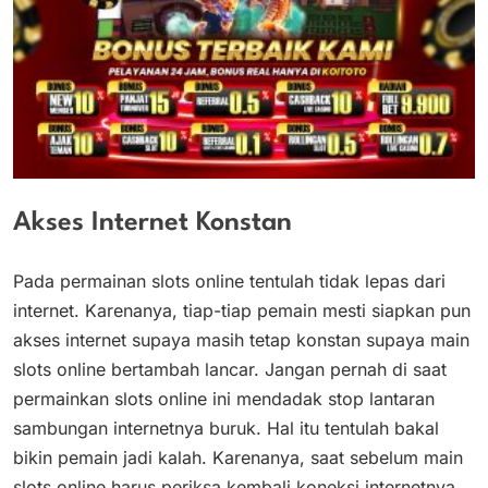
Akses Internet Konstan
Pada permainan slots online tentulah tidak lepas dari
internet. Karenanya, tiap-tiap pemain mesti siapkan pun
akses internet supaya masih tetap konstan supaya main
slots online bertambah lancar. Jangan pernah di saat
permainkan slots online ini mendadak stop lantaran
sambungan internetnya buruk. Hal itu tentulah bakal
bikin pemain jadi kalah. Karenanya, saat sebelum main
slots online harus periksa kembali koneksi internetnya