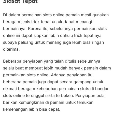
Siasat Tepat
Di dalam permainan slots online pemain mesti gunakan
beragam jenis trick tepat untuk dapat menangi
bermainnya. Karena itu, sebelumnya permainkan slots
online ini dapat siapkan lebih dahulu trick tepat nya
supaya peluang untuk menang juga lebih bisa ringan
diterima.
Beberapa penyiapan yang telah ditulis sebelumnya
selalu buat membuat lebih mudah banyak pemain dalam
permainkan slots online. Adanya penyiapan itu,
beberapa pemain juga dapat secara gampang untuk
nikmati beragam kehebohan permainan slots di bandar
slots online terunggul serta terbeken. Penyiapan pula
berikan kemungkinan di pemain untuk temukan
kemenangan lebih bisa cepat.