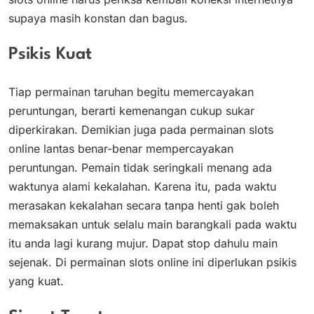
supaya masih konstan dan bagus.
Psikis Kuat
Tiap permainan taruhan begitu memercayakan
peruntungan, berarti kemenangan cukup sukar
diperkirakan. Demikian juga pada permainan slots
online lantas benar-benar mempercayakan
peruntungan. Pemain tidak seringkali menang ada
waktunya alami kekalahan. Karena itu, pada waktu
merasakan kekalahan secara tanpa henti gak boleh
memaksakan untuk selalu main barangkali pada waktu
itu anda lagi kurang mujur. Dapat stop dahulu main
sejenak. Di permainan slots online ini diperlukan psikis
yang kuat.