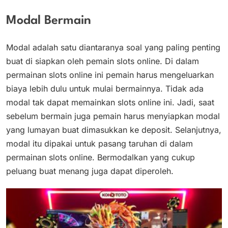
Modal Bermain
Modal adalah satu diantaranya soal yang paling penting
buat di siapkan oleh pemain slots online. Di dalam
permainan slots online ini pemain harus mengeluarkan
biaya lebih dulu untuk mulai bermainnya. Tidak ada
modal tak dapat memainkan slots online ini. Jadi, saat
sebelum bermain juga pemain harus menyiapkan modal
yang lumayan buat dimasukkan ke deposit. Selanjutnya,
modal itu dipakai untuk pasang taruhan di dalam
permainan slots online. Bermodalkan yang cukup
peluang buat menang juga dapat diperoleh.