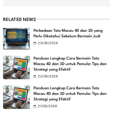
RELATED NEWS
Perbedaan Toto Macau 4D dan 3D yang
Perlu Diketahui Sebelum Bermain Judi
23/06/2026
Panduan Lengkap Cara Bermain Toto
Macau 4D dan 3D untuk Pemula: Tips dan
Strategi yang Efektif
22/06/2026
Panduan Lengkap Cara Bermain Toto
Macau 4D dan 3D untuk Pemula: Tips dan
Strategi yang Efektif
21/06/2026