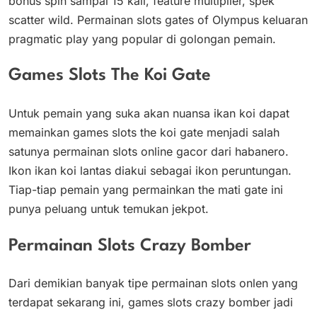
bonus spin sampai 15 kali, feature multiplier, spek
scatter wild. Permainan slots gates of Olympus keluaran
pragmatic play yang popular di golongan pemain.
Games Slots The Koi Gate
Untuk pemain yang suka akan nuansa ikan koi dapat
memainkan games slots the koi gate menjadi salah
satunya permainan slots online gacor dari habanero.
Ikon ikan koi lantas diakui sebagai ikon peruntungan.
Tiap-tiap pemain yang permainkan the mati gate ini
punya peluang untuk temukan jekpot.
Permainan Slots Crazy Bomber
Dari demikian banyak tipe permainan slots onlen yang
terdapat sekarang ini, games slots crazy bomber jadi