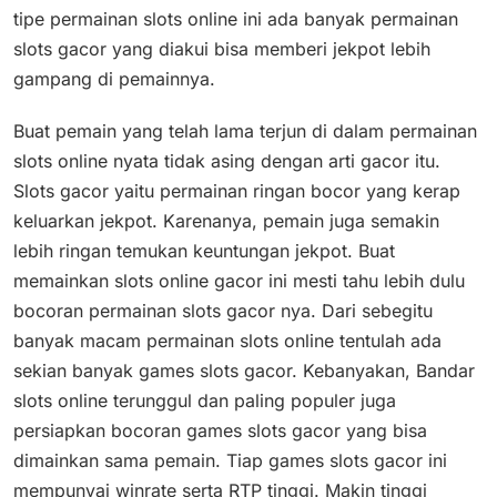
tipe permainan slots online ini ada banyak permainan
slots gacor yang diakui bisa memberi jekpot lebih
gampang di pemainnya.
Buat pemain yang telah lama terjun di dalam permainan
slots online nyata tidak asing dengan arti gacor itu.
Slots gacor yaitu permainan ringan bocor yang kerap
keluarkan jekpot. Karenanya, pemain juga semakin
lebih ringan temukan keuntungan jekpot. Buat
memainkan slots online gacor ini mesti tahu lebih dulu
bocoran permainan slots gacor nya. Dari sebegitu
banyak macam permainan slots online tentulah ada
sekian banyak games slots gacor. Kebanyakan, Bandar
slots online terunggul dan paling populer juga
persiapkan bocoran games slots gacor yang bisa
dimainkan sama pemain. Tiap games slots gacor ini
mempunyai winrate serta RTP tinggi. Makin tinggi