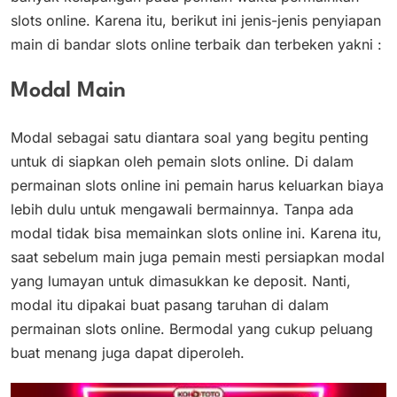
slots online. Karena itu, berikut ini jenis-jenis penyiapan
main di bandar slots online terbaik dan terbeken yakni :
Modal Main
Modal sebagai satu diantara soal yang begitu penting
untuk di siapkan oleh pemain slots online. Di dalam
permainan slots online ini pemain harus keluarkan biaya
lebih dulu untuk mengawali bermainnya. Tanpa ada
modal tidak bisa memainkan slots online ini. Karena itu,
saat sebelum main juga pemain mesti persiapkan modal
yang lumayan untuk dimasukkan ke deposit. Nanti,
modal itu dipakai buat pasang taruhan di dalam
permainan slots online. Bermodal yang cukup peluang
buat menang juga dapat diperoleh.