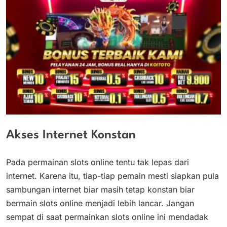
Akses Internet Konstan
Pada permainan slots online tentu tak lepas dari
internet. Karena itu, tiap-tiap pemain mesti siapkan pula
sambungan internet biar masih tetap konstan biar
bermain slots online menjadi lebih lancar. Jangan
sempat di saat permainkan slots online ini mendadak