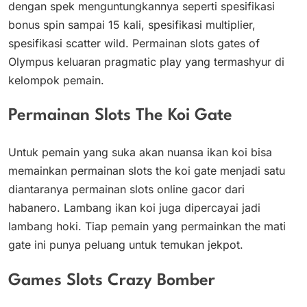
dengan spek menguntungkannya seperti spesifikasi
bonus spin sampai 15 kali, spesifikasi multiplier,
spesifikasi scatter wild. Permainan slots gates of
Olympus keluaran pragmatic play yang termashyur di
kelompok pemain.
Permainan Slots The Koi Gate
Untuk pemain yang suka akan nuansa ikan koi bisa
memainkan permainan slots the koi gate menjadi satu
diantaranya permainan slots online gacor dari
habanero. Lambang ikan koi juga dipercayai jadi
lambang hoki. Tiap pemain yang permainkan the mati
gate ini punya peluang untuk temukan jekpot.
Games Slots Crazy Bomber