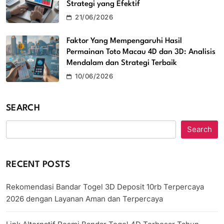
Strategi yang Efektif
21/06/2026
Faktor Yang Mempengaruhi Hasil
Permainan Toto Macau 4D dan 3D: Analisis
Mendalam dan Strategi Terbaik
10/06/2026
SEARCH
Search
RECENT POSTS
Rekomendasi Bandar Togel 3D Deposit 10rb Terpercaya
2026 dengan Layanan Aman dan Terpercaya