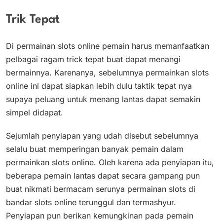
Trik Tepat
Di permainan slots online pemain harus memanfaatkan
pelbagai ragam trick tepat buat dapat menangi
bermainnya. Karenanya, sebelumnya permainkan slots
online ini dapat siapkan lebih dulu taktik tepat nya
supaya peluang untuk menang lantas dapat semakin
simpel didapat.
Sejumlah penyiapan yang udah disebut sebelumnya
selalu buat memperingan banyak pemain dalam
permainkan slots online. Oleh karena ada penyiapan itu,
beberapa pemain lantas dapat secara gampang pun
buat nikmati bermacam serunya permainan slots di
bandar slots online terunggul dan termashyur.
Penyiapan pun berikan kemungkinan pada pemain