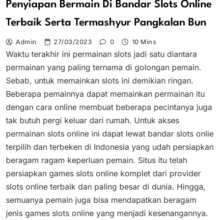
Penyiapan Bermain Di Bandar Slots Online
Terbaik Serta Termashyur Pangkalan Bun
Admin
27/03/2023
0
10 Mins
Waktu terakhir ini permainan slots jadi satu diantara
permainan yang paling ternama di golongan pemain.
Sebab, untuk memainkan slots ini demikian ringan.
Beberapa pemainnya dapat memainkan permainan itu
dengan cara online membuat beberapa pecintanya juga
tak butuh pergi keluar dari rumah. Untuk akses
permainan slots online ini dapat lewat bandar slots onlie
terpilih dan terbeken di Indonesia yang udah persiapkan
beragam ragam keperluan pemain. Situs itu telah
persiapkan games slots online komplet dari provider
slots online terbaik dan paling besar di dunia. Hingga,
semuanya pemain juga bisa mendapatkan beragam
jenis games slots online yang menjadi kesenangannya.