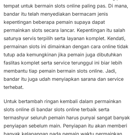
tempat untuk bermain slots online paling pas. Di mana,
bandar itu telah menyediakan bermacam jenis
kepentingan beberapa pemain supaya dapat
permainkan slots secara lancar. Kepentingan itu salah
satunya servis terpilih serta layanan komplet. Kendati,
permainan slots ini dimainkan dengan cara online tidak
tutup ada kemungkinan jika pemain juga dibutuhkan
faslitas komplet serta service terunggul ini biar lebih
membantu tiap pemain bermain slots online. Jadi,
bandar itu juga udah menyiapkan sarana dan service
terhebat.
Untuk bertambah ringan kembali dalam permainkan
slots online di bandar slots online terbaik serta
termashyur seluruh pemain harus punyai sangat banyak
penyiapan sebelum main. Penyiapan itu akan memberi
banyak kelapangan pada pemain waktu permainkan