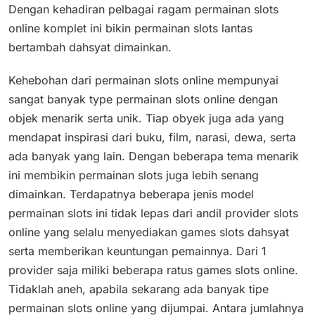
Dengan kehadiran pelbagai ragam permainan slots
online komplet ini bikin permainan slots lantas
bertambah dahsyat dimainkan.
Kehebohan dari permainan slots online mempunyai
sangat banyak type permainan slots online dengan
objek menarik serta unik. Tiap obyek juga ada yang
mendapat inspirasi dari buku, film, narasi, dewa, serta
ada banyak yang lain. Dengan beberapa tema menarik
ini membikin permainan slots juga lebih senang
dimainkan. Terdapatnya beberapa jenis model
permainan slots ini tidak lepas dari andil provider slots
online yang selalu menyediakan games slots dahsyat
serta memberikan keuntungan pemainnya. Dari 1
provider saja miliki beberapa ratus games slots online.
Tidaklah aneh, apabila sekarang ada banyak tipe
permainan slots online yang dijumpai. Antara jumlahnya