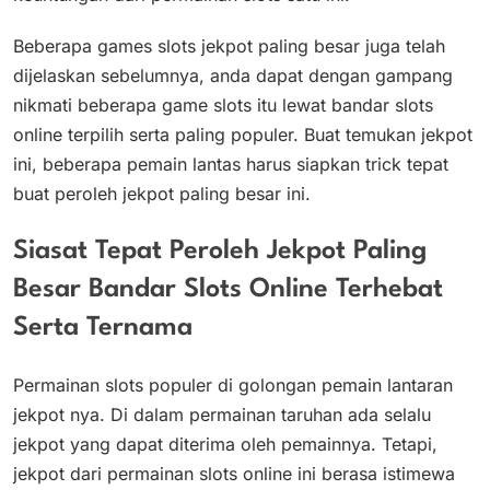
Beberapa games slots jekpot paling besar juga telah
dijelaskan sebelumnya, anda dapat dengan gampang
nikmati beberapa game slots itu lewat bandar slots
online terpilih serta paling populer. Buat temukan jekpot
ini, beberapa pemain lantas harus siapkan trick tepat
buat peroleh jekpot paling besar ini.
Siasat Tepat Peroleh Jekpot Paling
Besar Bandar Slots Online Terhebat
Serta Ternama
Permainan slots populer di golongan pemain lantaran
jekpot nya. Di dalam permainan taruhan ada selalu
jekpot yang dapat diterima oleh pemainnya. Tetapi,
jekpot dari permainan slots online ini berasa istimewa