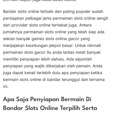
Bandar slots online terbaik dan paling populer sudah
persiapkan pelbagai jenis permainan slots online sengit
dari provider slots online terhebat juga. Antara
jumlahnya permainan slots online yang telah siap ada
sekian banyak games slots online gacor yang
menjajakan keuntungan jekpot besar. Untuk nikmati
permainan slots gacor itu anda lantas mesti banyak
memiliki penyiapan lebih dahulu. Ada sejumlah
penyiapan yang wajib dikerjakan oleh pemain. Anda
juga dapat kenali terlebih dulu apa penyiapan ketika
bermain slots online di bandar terunggul dan ternama
ini.
Apa Saja Penyiapan Bermain Di
Bandar Slots Online Terpilih Serta