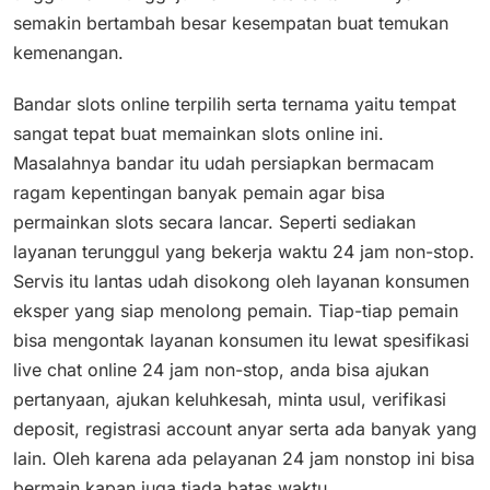
semakin bertambah besar kesempatan buat temukan
kemenangan.
Bandar slots online terpilih serta ternama yaitu tempat
sangat tepat buat memainkan slots online ini.
Masalahnya bandar itu udah persiapkan bermacam
ragam kepentingan banyak pemain agar bisa
permainkan slots secara lancar. Seperti sediakan
layanan terunggul yang bekerja waktu 24 jam non-stop.
Servis itu lantas udah disokong oleh layanan konsumen
eksper yang siap menolong pemain. Tiap-tiap pemain
bisa mengontak layanan konsumen itu lewat spesifikasi
live chat online 24 jam non-stop, anda bisa ajukan
pertanyaan, ajukan keluhkesah, minta usul, verifikasi
deposit, registrasi account anyar serta ada banyak yang
lain. Oleh karena ada pelayanan 24 jam nonstop ini bisa
bermain kapan juga tiada batas waktu.