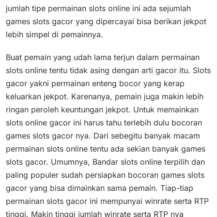
jumlah tipe permainan slots online ini ada sejumlah
games slots gacor yang dipercayai bisa berikan jekpot
lebih simpel di pemainnya.
Buat pemain yang udah lama terjun dalam permainan
slots online tentu tidak asing dengan arti gacor itu. Slots
gacor yakni permainan enteng bocor yang kerap
keluarkan jekpot. Karenanya, pemain juga makin lebih
ringan peroleh keuntungan jekpot. Untuk memainkan
slots online gacor ini harus tahu terlebih dulu bocoran
games slots gacor nya. Dari sebegitu banyak macam
permainan slots online tentu ada sekian banyak games
slots gacor. Umumnya, Bandar slots online terpilih dan
paling populer sudah persiapkan bocoran games slots
gacor yang bisa dimainkan sama pemain. Tiap-tiap
permainan slots gacor ini mempunyai winrate serta RTP
tinggi. Makin tinggi jumlah winrate serta RTP nya