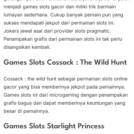
menjadi games slots gacor dan miliki trik bermain
lumayan sederhana. Cukup banyak pemain pun yang
sukses mendapati jekpot dari permainan slots ini.
Jokers jewel asal dari provider slots pragmatic.
Penampakan grafis dari permainan slots ini tak perlu
disangsikan kembali.
Games Slots Cossack : The Wild Hunt
Cossack : the wild hunt sebagai permainan slots online
gacor yang bisa memberinya jekpot pada pemainnya.
Games slots ini dari microgaming dengan penampakan
grafis bagus dan dapat memberinya keuntungan yang
besar di pemainnya.
Games Slots Starlight Princess