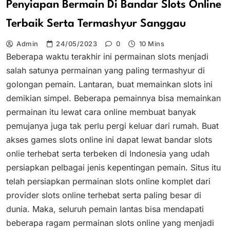
Penyiapan Bermain Di Bandar Slots Online
Terbaik Serta Termashyur Sanggau
Admin
24/05/2023
0
10 Mins
Beberapa waktu terakhir ini permainan slots menjadi
salah satunya permainan yang paling termashyur di
golongan pemain. Lantaran, buat memainkan slots ini
demikian simpel. Beberapa pemainnya bisa memainkan
permainan itu lewat cara online membuat banyak
pemujanya juga tak perlu pergi keluar dari rumah. Buat
akses games slots online ini dapat lewat bandar slots
onlie terhebat serta terbeken di Indonesia yang udah
persiapkan pelbagai jenis kepentingan pemain. Situs itu
telah persiapkan permainan slots online komplet dari
provider slots online terhebat serta paling besar di
dunia. Maka, seluruh pemain lantas bisa mendapati
beberapa ragam permainan slots online yang menjadi