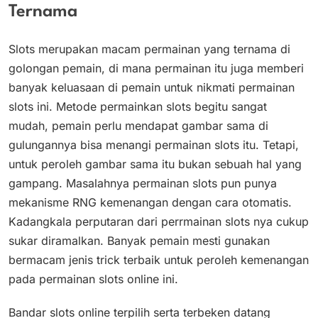
Ternama
Slots merupakan macam permainan yang ternama di
golongan pemain, di mana permainan itu juga memberi
banyak keluasaan di pemain untuk nikmati permainan
slots ini. Metode permainkan slots begitu sangat
mudah, pemain perlu mendapat gambar sama di
gulungannya bisa menangi permainan slots itu. Tetapi,
untuk peroleh gambar sama itu bukan sebuah hal yang
gampang. Masalahnya permainan slots pun punya
mekanisme RNG kemenangan dengan cara otomatis.
Kadangkala perputaran dari perrmainan slots nya cukup
sukar diramalkan. Banyak pemain mesti gunakan
bermacam jenis trick terbaik untuk peroleh kemenangan
pada permainan slots online ini.
Bandar slots online terpilih serta terbeken datang