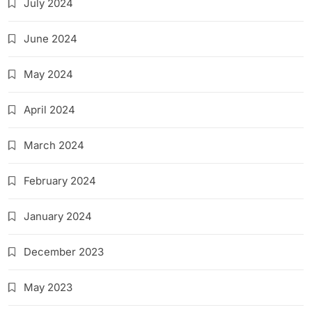
July 2024
June 2024
May 2024
April 2024
March 2024
February 2024
January 2024
December 2023
May 2023