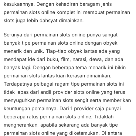
kesukaannya. Dengan kehadiran beragam jenis
permainan slots online komplet ini membuat permainan
slots juga lebih dahsyat dimainkan.
Serunya dari permainan slots online punya sangat
banyak tipe permainan slots online dengan obyek
menarik dan unik. Tiap-tiap obyek lantas ada yang
mendapat ide dari buku, film, narasi, dewa, dan ada
banyak lagi. Dengan beberapa tema menarik ini bikin
permainan slots lantas kian kerasan dimainkan.
Terdapatnya pelbagai ragam tipe permainan slots ini
tidak lepas dari andil provider slots online yang terus
menyuguhkan permainan slots sengit serta memberikan
keuntungan pemainnya. Dari 1 provider saja punyai
beberapa ratus permainan slots online. Tidaklah
mengherankan, apabila sekarang ada banyak tipe
permainan slots online yang diketemukan. Di antara