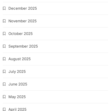
December 2025
November 2025
October 2025
September 2025
August 2025
July 2025
June 2025
May 2025
April 2025