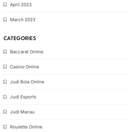
April 2023
March 2023
CATEGORIES
Baccarat Online
Casino Online
Judi Bola Online
Judi Esports
Judi Macau
Roulette Online