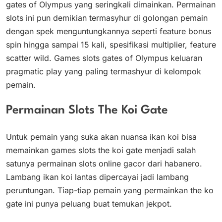
gates of Olympus yang seringkali dimainkan. Permainan
slots ini pun demikian termasyhur di golongan pemain
dengan spek menguntungkannya seperti feature bonus
spin hingga sampai 15 kali, spesifikasi multiplier, feature
scatter wild. Games slots gates of Olympus keluaran
pragmatic play yang paling termashyur di kelompok
pemain.
Permainan Slots The Koi Gate
Untuk pemain yang suka akan nuansa ikan koi bisa
memainkan games slots the koi gate menjadi salah
satunya permainan slots online gacor dari habanero.
Lambang ikan koi lantas dipercayai jadi lambang
peruntungan. Tiap-tiap pemain yang permainkan the ko
gate ini punya peluang buat temukan jekpot.