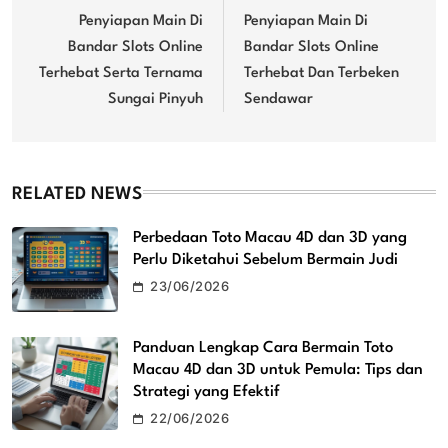
navigation
Penyiapan Main Di
Penyiapan Main Di
Bandar Slots Online
Bandar Slots Online
Terhebat Serta Ternama
Terhebat Dan Terbeken
Sungai Pinyuh
Sendawar
RELATED NEWS
Perbedaan Toto Macau 4D dan 3D yang
Perlu Diketahui Sebelum Bermain Judi
23/06/2026
Panduan Lengkap Cara Bermain Toto
Macau 4D dan 3D untuk Pemula: Tips dan
Strategi yang Efektif
22/06/2026