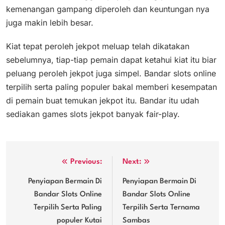
kemenangan gampang diperoleh dan keuntungan nya
juga makin lebih besar.
Kiat tepat peroleh jekpot meluap telah dikatakan
sebelumnya, tiap-tiap pemain dapat ketahui kiat itu biar
peluang peroleh jekpot juga simpel. Bandar slots online
terpilih serta paling populer bakal memberi kesempatan
di pemain buat temukan jekpot itu. Bandar itu udah
sediakan games slots jekpot banyak fair-play.
Post
Previous:
Next:
navigation
Penyiapan Bermain Di
Penyiapan Bermain Di
Bandar Slots Online
Bandar Slots Online
Terpilih Serta Paling
Terpilih Serta Ternama
populer Kutai
Sambas