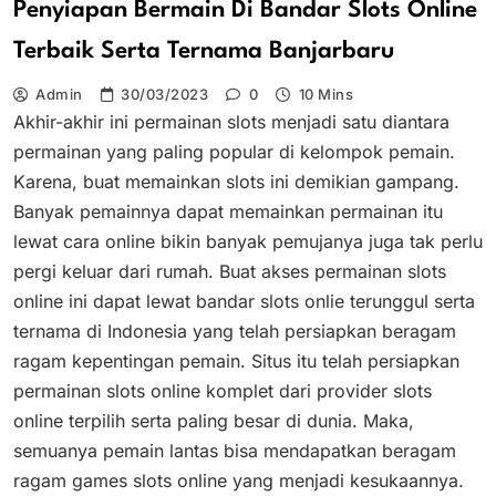
Penyiapan Bermain Di Bandar Slots Online
Terbaik Serta Ternama Banjarbaru
Admin
30/03/2023
0
10 Mins
Akhir-akhir ini permainan slots menjadi satu diantara
permainan yang paling popular di kelompok pemain.
Karena, buat memainkan slots ini demikian gampang.
Banyak pemainnya dapat memainkan permainan itu
lewat cara online bikin banyak pemujanya juga tak perlu
pergi keluar dari rumah. Buat akses permainan slots
online ini dapat lewat bandar slots onlie terunggul serta
ternama di Indonesia yang telah persiapkan beragam
ragam kepentingan pemain. Situs itu telah persiapkan
permainan slots online komplet dari provider slots
online terpilih serta paling besar di dunia. Maka,
semuanya pemain lantas bisa mendapatkan beragam
ragam games slots online yang menjadi kesukaannya.