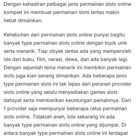
Dengan kehadiran pelbagai jenis permainan slots online
komplet ini membuat permainan slots lantas makin
hebat dimainkan.
Kehebohan dari permainan slots online punyai begitu
banyak type permainan slots online dengan topik unik
serta menarik. Tiap obyek lantas ada yang memperoleh
ide dari buku, film, narasi, dewa, dan ada banyak lagi.
Dengan sejumlah tema menarik ini membikin permainan
slots juga kian senang dimainkan. Ada beberapa jenis
type permainan slots ini tak lepas dari peranan provider
slots online yang selalu menyediakan games slots
dahsyat serta memberikan keuntungan pemainnya. Dari
1 provider saja mempunyai beberapa ratus permainan
slots online. Tidaklah aneh, bila sekarang ini ada
banyak type permainan slots online yang dijumpai. Di
antara banyak type permainan slots online ini terdapat