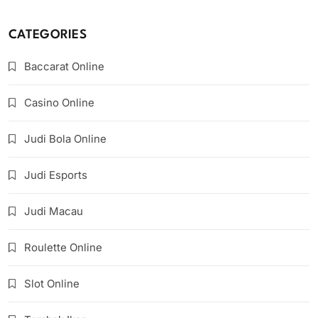
CATEGORIES
Baccarat Online
Casino Online
Judi Bola Online
Judi Esports
Judi Macau
Roulette Online
Slot Online