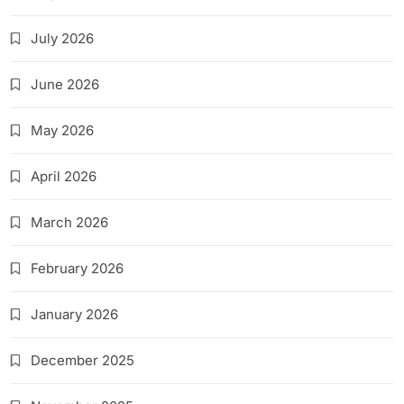
July 2026
June 2026
May 2026
April 2026
March 2026
February 2026
January 2026
December 2025