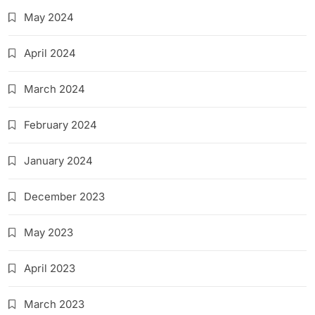
May 2024
April 2024
March 2024
February 2024
January 2024
December 2023
May 2023
April 2023
March 2023