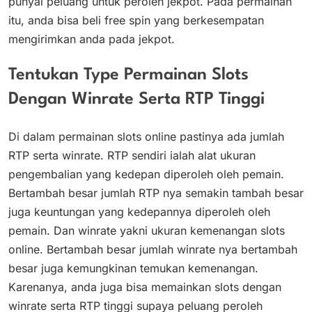
punyai peluang untuk peroleh jekpot. Pada permainan
itu, anda bisa beli free spin yang berkesempatan
mengirimkan anda pada jekpot.
Tentukan Type Permainan Slots
Dengan Winrate Serta RTP Tinggi
Di dalam permainan slots online pastinya ada jumlah
RTP serta winrate. RTP sendiri ialah alat ukuran
pengembalian yang kedepan diperoleh oleh pemain.
Bertambah besar jumlah RTP nya semakin tambah besar
juga keuntungan yang kedepannya diperoleh oleh
pemain. Dan winrate yakni ukuran kemenangan slots
online. Bertambah besar jumlah winrate nya bertambah
besar juga kemungkinan temukan kemenangan.
Karenanya, anda juga bisa memainkan slots dengan
winrate serta RTP tinggi supaya peluang peroleh