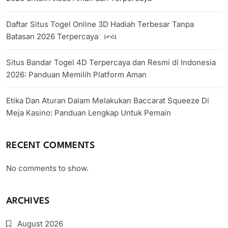
Daftar Situs Togel Online 3D Hadiah Terbesar Tanpa
Batasan 2026 Terpercayaાન્ય
Situs Bandar Togel 4D Terpercaya dan Resmi di Indonesia
2026: Panduan Memilih Platform Aman
Etika Dan Aturan Dalam Melakukan Baccarat Squeeze Di
Meja Kasino: Panduan Lengkap Untuk Pemain
RECENT COMMENTS
No comments to show.
ARCHIVES
August 2026