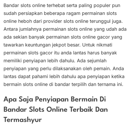
Bandar slots online terhebat serta paling populer pun
sudah persiapkan beberapa ragam permainan slots
online heboh dari provider slots online terunggul juga.
Antara jumlahnya permainan slots online yang udah ada
ada sekian banyak permainan slots online gacor yang
tawarkan keuntungan jekpot besar. Untuk nikmati
permainan slots gacor itu anda lantas harus banyak
memiliki penyiapan lebih dahulu. Ada sejumlah
penyiapan yang perlu dilaksanakan oleh pemain. Anda
lantas dapat pahami lebih dahulu apa penyiapan ketika
bermain slots online di bandar terpilih dan ternama ini.
Apa Saja Penyiapan Bermain Di
Bandar Slots Online Terbaik Dan
Termashyur