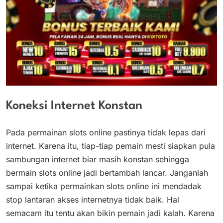
Koneksi Internet Konstan
Pada permainan slots online pastinya tidak lepas dari
internet. Karena itu, tiap-tiap pemain mesti siapkan pula
sambungan internet biar masih konstan sehingga
bermain slots online jadi bertambah lancar. Janganlah
sampai ketika permainkan slots online ini mendadak
stop lantaran akses internetnya tidak baik. Hal
semacam itu tentu akan bikin pemain jadi kalah. Karena