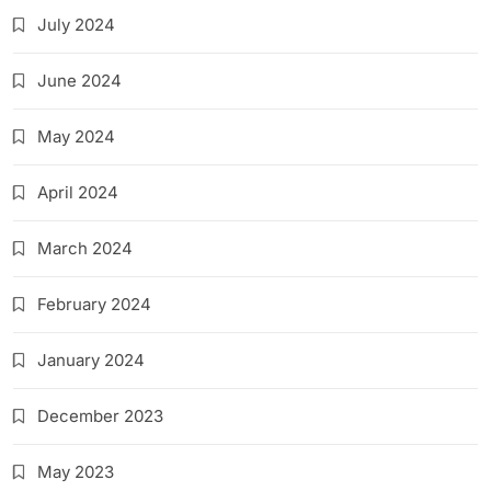
July 2024
June 2024
May 2024
April 2024
March 2024
February 2024
January 2024
December 2023
May 2023