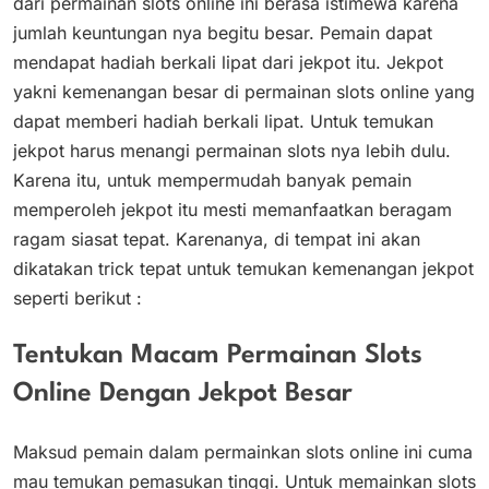
dari permainan slots online ini berasa istimewa karena
jumlah keuntungan nya begitu besar. Pemain dapat
mendapat hadiah berkali lipat dari jekpot itu. Jekpot
yakni kemenangan besar di permainan slots online yang
dapat memberi hadiah berkali lipat. Untuk temukan
jekpot harus menangi permainan slots nya lebih dulu.
Karena itu, untuk mempermudah banyak pemain
memperoleh jekpot itu mesti memanfaatkan beragam
ragam siasat tepat. Karenanya, di tempat ini akan
dikatakan trick tepat untuk temukan kemenangan jekpot
seperti berikut :
Tentukan Macam Permainan Slots
Online Dengan Jekpot Besar
Maksud pemain dalam permainkan slots online ini cuma
mau temukan pemasukan tinggi. Untuk memainkan slots