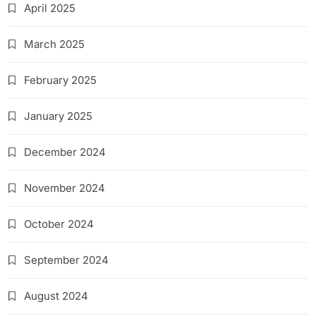
April 2025
March 2025
February 2025
January 2025
December 2024
November 2024
October 2024
September 2024
August 2024