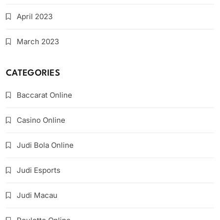
April 2023
March 2023
CATEGORIES
Baccarat Online
Casino Online
Judi Bola Online
Judi Esports
Judi Macau