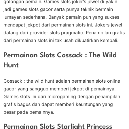
golongan pemain. Games slots joker’s jewel di yakin
jadi games slots gacor serta punya teknik bermain
lumayan sederhana. Banyak pemain pun yang sukses
mendapat jekpot dari permainan slots ini. Jokers jewel
datang dari provider slots pragmatic. Penampilan grafis
dari permainan slots ini tak usah dikuatirkan kembali.
Permainan Slots Cossack : The Wild
Hunt
Cossack : the wild hunt adalah permainan slots online
gacor yang sanggup memberi jekpot di pemainnya.
Games slots ini dari microgaming dengan penampilan
grafis bagus dan dapat memberi keuntungan yang
besar pada pemainnya.
Permainan Slots Starlight Princess