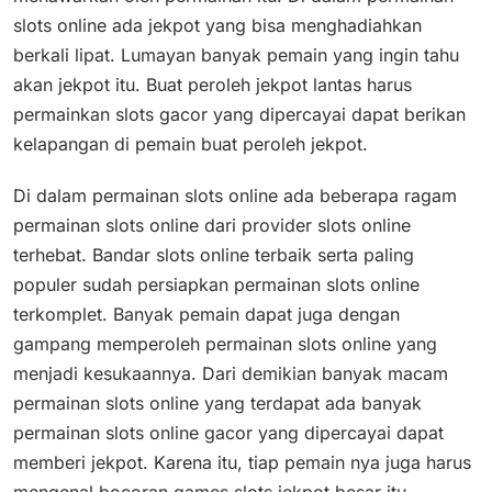
slots online ada jekpot yang bisa menghadiahkan
berkali lipat. Lumayan banyak pemain yang ingin tahu
akan jekpot itu. Buat peroleh jekpot lantas harus
permainkan slots gacor yang dipercayai dapat berikan
kelapangan di pemain buat peroleh jekpot.
Di dalam permainan slots online ada beberapa ragam
permainan slots online dari provider slots online
terhebat. Bandar slots online terbaik serta paling
populer sudah persiapkan permainan slots online
terkomplet. Banyak pemain dapat juga dengan
gampang memperoleh permainan slots online yang
menjadi kesukaannya. Dari demikian banyak macam
permainan slots online yang terdapat ada banyak
permainan slots online gacor yang dipercayai dapat
memberi jekpot. Karena itu, tiap pemain nya juga harus