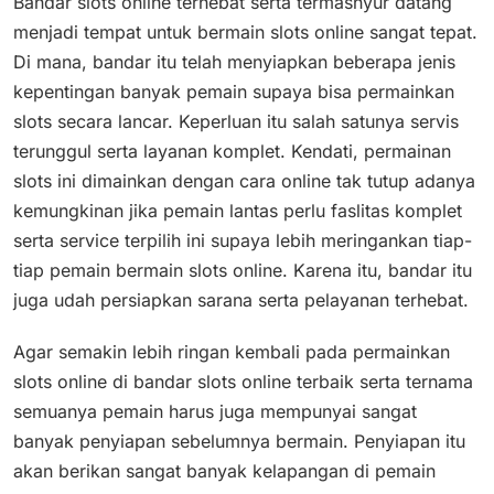
Bandar slots online terhebat serta termashyur datang
menjadi tempat untuk bermain slots online sangat tepat.
Di mana, bandar itu telah menyiapkan beberapa jenis
kepentingan banyak pemain supaya bisa permainkan
slots secara lancar. Keperluan itu salah satunya servis
terunggul serta layanan komplet. Kendati, permainan
slots ini dimainkan dengan cara online tak tutup adanya
kemungkinan jika pemain lantas perlu faslitas komplet
serta service terpilih ini supaya lebih meringankan tiap-
tiap pemain bermain slots online. Karena itu, bandar itu
juga udah persiapkan sarana serta pelayanan terhebat.
Agar semakin lebih ringan kembali pada permainkan
slots online di bandar slots online terbaik serta ternama
semuanya pemain harus juga mempunyai sangat
banyak penyiapan sebelumnya bermain. Penyiapan itu
akan berikan sangat banyak kelapangan di pemain