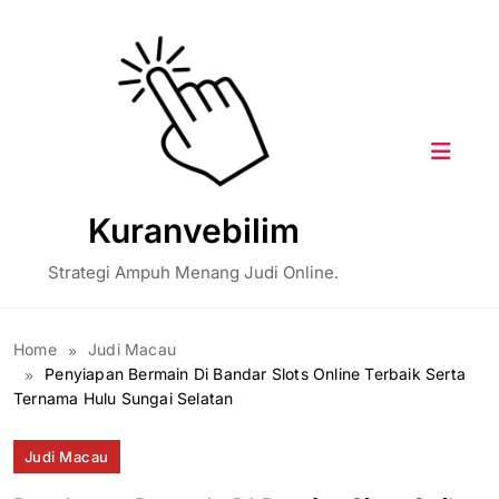
Skip
to
content
Kuranvebilim
Strategi Ampuh Menang Judi Online.
Home
Judi Macau
Penyiapan Bermain Di Bandar Slots Online Terbaik Serta
Ternama Hulu Sungai Selatan
Judi Macau