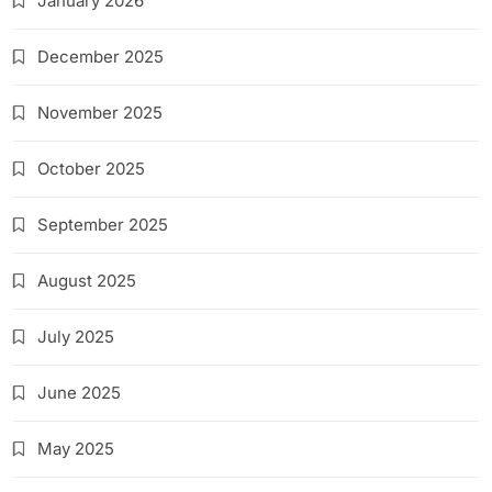
January 2026
December 2025
November 2025
October 2025
September 2025
August 2025
July 2025
June 2025
May 2025