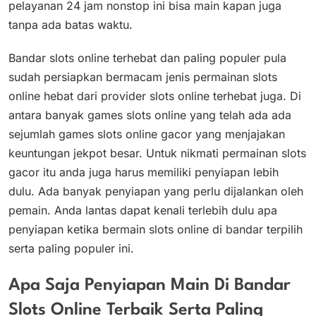
pelayanan 24 jam nonstop ini bisa main kapan juga
tanpa ada batas waktu.
Bandar slots online terhebat dan paling populer pula
sudah persiapkan bermacam jenis permainan slots
online hebat dari provider slots online terhebat juga. Di
antara banyak games slots online yang telah ada ada
sejumlah games slots online gacor yang menjajakan
keuntungan jekpot besar. Untuk nikmati permainan slots
gacor itu anda juga harus memiliki penyiapan lebih
dulu. Ada banyak penyiapan yang perlu dijalankan oleh
pemain. Anda lantas dapat kenali terlebih dulu apa
penyiapan ketika bermain slots online di bandar terpilih
serta paling populer ini.
Apa Saja Penyiapan Main Di Bandar
Slots Online Terbaik Serta Paling