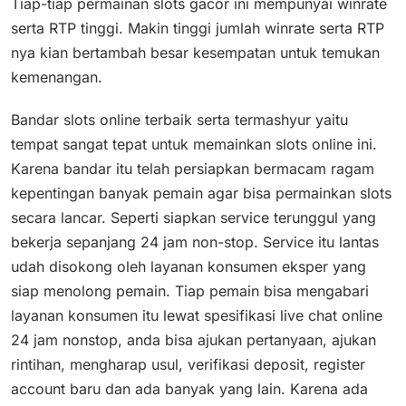
Tiap-tiap permainan slots gacor ini mempunyai winrate
serta RTP tinggi. Makin tinggi jumlah winrate serta RTP
nya kian bertambah besar kesempatan untuk temukan
kemenangan.
Bandar slots online terbaik serta termashyur yaitu
tempat sangat tepat untuk memainkan slots online ini.
Karena bandar itu telah persiapkan bermacam ragam
kepentingan banyak pemain agar bisa permainkan slots
secara lancar. Seperti siapkan service terunggul yang
bekerja sepanjang 24 jam non-stop. Service itu lantas
udah disokong oleh layanan konsumen eksper yang
siap menolong pemain. Tiap pemain bisa mengabari
layanan konsumen itu lewat spesifikasi live chat online
24 jam nonstop, anda bisa ajukan pertanyaan, ajukan
rintihan, mengharap usul, verifikasi deposit, register
account baru dan ada banyak yang lain. Karena ada