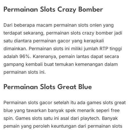
Permainan Slots Crazy Bomber
Dari beberapa macam permainan slots onlen yang
terdapat sekarang, permainan slots crazy bomber jadi
satu diantara permainan gacor yang kerapkali
dimainkan. Permainan slots ini miliki jumlah RTP tinggi
adalah 96%. Karenanya, pemain lantas dapat secara
gampang kembali buat temukan kemenangan dalam
permainan slots ini.
Permainan Slots Great Blue
Permainan slots gacor setelah itu ada games slots great
blue yang tawarkan banyak spek menarik seperi free
spin. Games slots satu ini asal dari playtech. Banyak
pemain yang peroleh keuntungan dari permainan slots