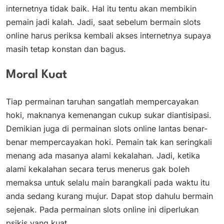
internetnya tidak baik. Hal itu tentu akan membikin
pemain jadi kalah. Jadi, saat sebelum bermain slots
online harus periksa kembali akses internetnya supaya
masih tetap konstan dan bagus.
Moral Kuat
Tiap permainan taruhan sangatlah mempercayakan
hoki, maknanya kemenangan cukup sukar diantisipasi.
Demikian juga di permainan slots online lantas benar-
benar mempercayakan hoki. Pemain tak kan seringkali
menang ada masanya alami kekalahan. Jadi, ketika
alami kekalahan secara terus menerus gak boleh
memaksa untuk selalu main barangkali pada waktu itu
anda sedang kurang mujur. Dapat stop dahulu bermain
sejenak. Pada permainan slots online ini diperlukan
psikis yang kuat.