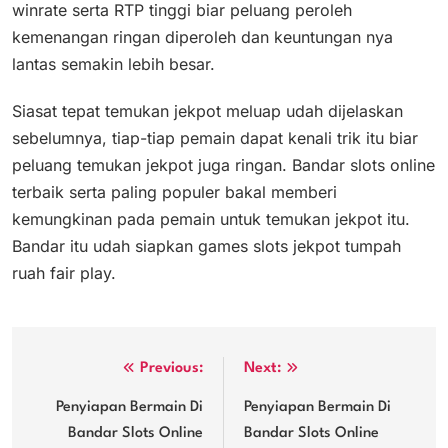
winrate serta RTP tinggi biar peluang peroleh
kemenangan ringan diperoleh dan keuntungan nya
lantas semakin lebih besar.
Siasat tepat temukan jekpot meluap udah dijelaskan
sebelumnya, tiap-tiap pemain dapat kenali trik itu biar
peluang temukan jekpot juga ringan. Bandar slots online
terbaik serta paling populer bakal memberi
kemungkinan pada pemain untuk temukan jekpot itu.
Bandar itu udah siapkan games slots jekpot tumpah
ruah fair play.
Post
Previous:
Next:
navigation
Penyiapan Bermain Di
Penyiapan Bermain Di
Bandar Slots Online
Bandar Slots Online