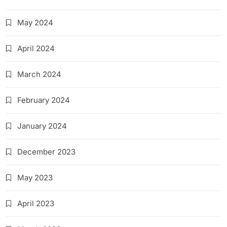
May 2024
April 2024
March 2024
February 2024
January 2024
December 2023
May 2023
April 2023