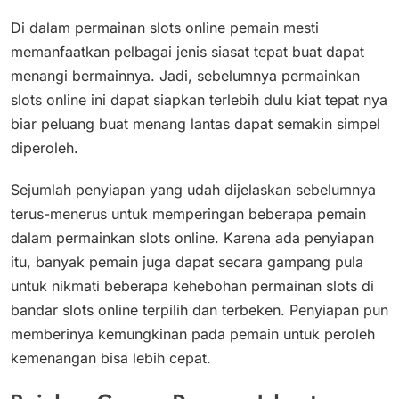
Di dalam permainan slots online pemain mesti
memanfaatkan pelbagai jenis siasat tepat buat dapat
menangi bermainnya. Jadi, sebelumnya permainkan
slots online ini dapat siapkan terlebih dulu kiat tepat nya
biar peluang buat menang lantas dapat semakin simpel
diperoleh.
Sejumlah penyiapan yang udah dijelaskan sebelumnya
terus-menerus untuk memperingan beberapa pemain
dalam permainkan slots online. Karena ada penyiapan
itu, banyak pemain juga dapat secara gampang pula
untuk nikmati beberapa kehebohan permainan slots di
bandar slots online terpilih dan terbeken. Penyiapan pun
memberinya kemungkinan pada pemain untuk peroleh
kemenangan bisa lebih cepat.