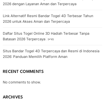
2026 dengan Layanan Aman dan Terpercaya
Link Alternatif Resmi Bandar Togel 4D Terbesar Tahun
2026 untuk Akses Aman dan Terpercaya
Daftar Situs Togel Online 3D Hadiah Terbesar Tanpa
Batasan 2026 Terpercayaાન્ય
Situs Bandar Togel 4D Terpercaya dan Resmi di Indonesia
2026: Panduan Memilih Platform Aman
RECENT COMMENTS
No comments to show.
ARCHIVES