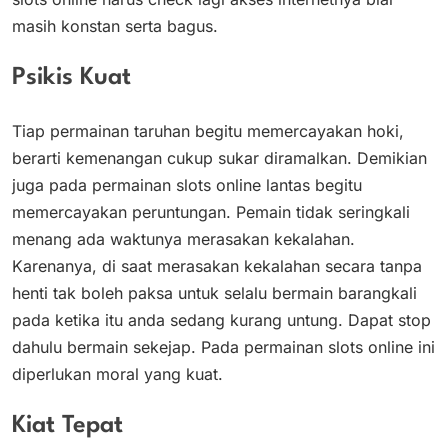
masih konstan serta bagus.
Psikis Kuat
Tiap permainan taruhan begitu memercayakan hoki,
berarti kemenangan cukup sukar diramalkan. Demikian
juga pada permainan slots online lantas begitu
memercayakan peruntungan. Pemain tidak seringkali
menang ada waktunya merasakan kekalahan.
Karenanya, di saat merasakan kekalahan secara tanpa
henti tak boleh paksa untuk selalu bermain barangkali
pada ketika itu anda sedang kurang untung. Dapat stop
dahulu bermain sekejap. Pada permainan slots online ini
diperlukan moral yang kuat.
Kiat Tepat