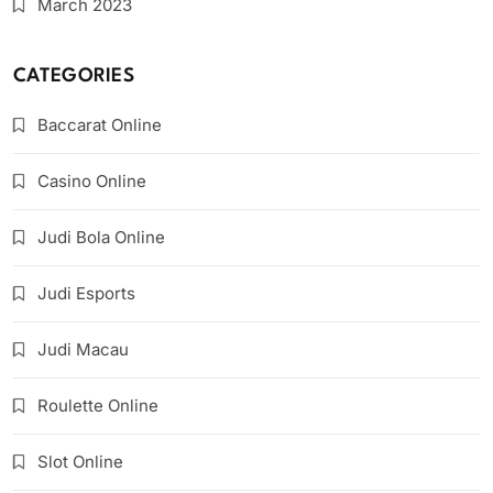
March 2023
CATEGORIES
Baccarat Online
Casino Online
Judi Bola Online
Judi Esports
Judi Macau
Roulette Online
Slot Online