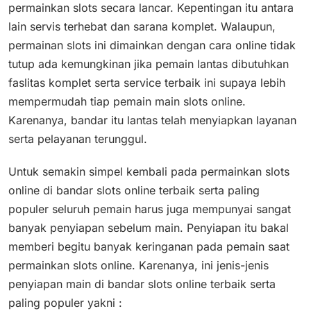
permainkan slots secara lancar. Kepentingan itu antara
lain servis terhebat dan sarana komplet. Walaupun,
permainan slots ini dimainkan dengan cara online tidak
tutup ada kemungkinan jika pemain lantas dibutuhkan
faslitas komplet serta service terbaik ini supaya lebih
mempermudah tiap pemain main slots online.
Karenanya, bandar itu lantas telah menyiapkan layanan
serta pelayanan terunggul.
Untuk semakin simpel kembali pada permainkan slots
online di bandar slots online terbaik serta paling
populer seluruh pemain harus juga mempunyai sangat
banyak penyiapan sebelum main. Penyiapan itu bakal
memberi begitu banyak keringanan pada pemain saat
permainkan slots online. Karenanya, ini jenis-jenis
penyiapan main di bandar slots online terbaik serta
paling populer yakni :