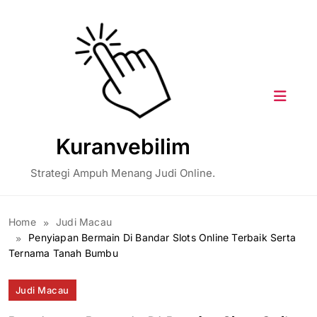
Skip
to
content
Kuranvebilim
Strategi Ampuh Menang Judi Online.
Home
Judi Macau
Penyiapan Bermain Di Bandar Slots Online Terbaik Serta
Ternama Tanah Bumbu
Judi Macau