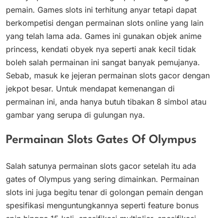
pemain. Games slots ini terhitung anyar tetapi dapat
berkompetisi dengan permainan slots online yang lain
yang telah lama ada. Games ini gunakan objek anime
princess, kendati obyek nya seperti anak kecil tidak
boleh salah permainan ini sangat banyak pemujanya.
Sebab, masuk ke jejeran permainan slots gacor dengan
jekpot besar. Untuk mendapat kemenangan di
permainan ini, anda hanya butuh tibakan 8 simbol atau
gambar yang serupa di gulungan nya.
Permainan Slots Gates Of Olympus
Salah satunya permainan slots gacor setelah itu ada
gates of Olympus yang sering dimainkan. Permainan
slots ini juga begitu tenar di golongan pemain dengan
spesifikasi menguntungkannya seperti feature bonus