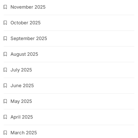
November 2025
October 2025
September 2025
August 2025
July 2025
June 2025
May 2025
April 2025
March 2025