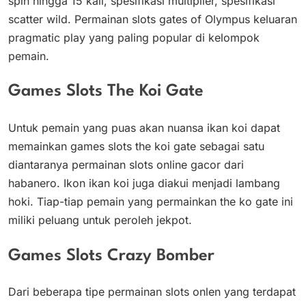
spin hingga 15 kali, spesifikasi multiplier, spesifikasi
scatter wild. Permainan slots gates of Olympus keluaran
pragmatic play yang paling popular di kelompok
pemain.
Games Slots The Koi Gate
Untuk pemain yang puas akan nuansa ikan koi dapat
memainkan games slots the koi gate sebagai satu
diantaranya permainan slots online gacor dari
habanero. Ikon ikan koi juga diakui menjadi lambang
hoki. Tiap-tiap pemain yang permainkan the ko gate ini
miliki peluang untuk peroleh jekpot.
Games Slots Crazy Bomber
Dari beberapa tipe permainan slots onlen yang terdapat