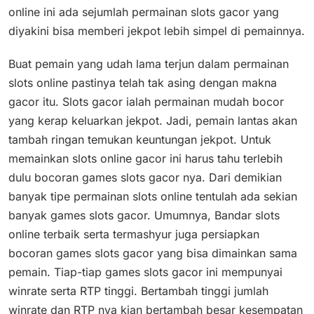
online ini ada sejumlah permainan slots gacor yang
diyakini bisa memberi jekpot lebih simpel di pemainnya.
Buat pemain yang udah lama terjun dalam permainan
slots online pastinya telah tak asing dengan makna
gacor itu. Slots gacor ialah permainan mudah bocor
yang kerap keluarkan jekpot. Jadi, pemain lantas akan
tambah ringan temukan keuntungan jekpot. Untuk
memainkan slots online gacor ini harus tahu terlebih
dulu bocoran games slots gacor nya. Dari demikian
banyak tipe permainan slots online tentulah ada sekian
banyak games slots gacor. Umumnya, Bandar slots
online terbaik serta termashyur juga persiapkan
bocoran games slots gacor yang bisa dimainkan sama
pemain. Tiap-tiap games slots gacor ini mempunyai
winrate serta RTP tinggi. Bertambah tinggi jumlah
winrate dan RTP nya kian bertambah besar kesempatan