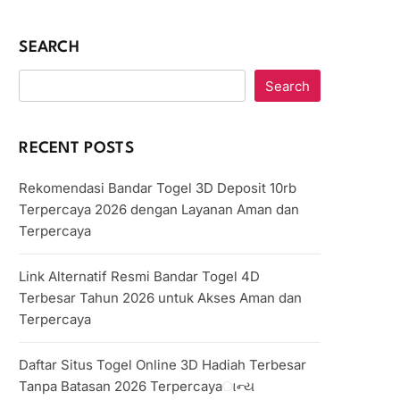
SEARCH
Search
RECENT POSTS
Rekomendasi Bandar Togel 3D Deposit 10rb
Terpercaya 2026 dengan Layanan Aman dan
Terpercaya
Link Alternatif Resmi Bandar Togel 4D
Terbesar Tahun 2026 untuk Akses Aman dan
Terpercaya
Daftar Situs Togel Online 3D Hadiah Terbesar
Tanpa Batasan 2026 Terpercayaાન્ય