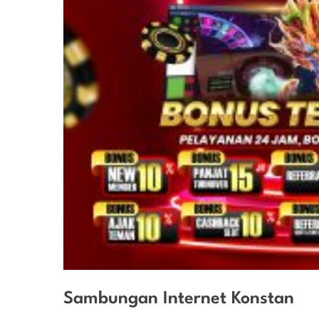
Sambungan Internet Konstan