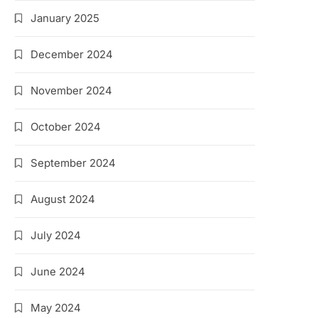
January 2025
December 2024
November 2024
October 2024
September 2024
August 2024
July 2024
June 2024
May 2024