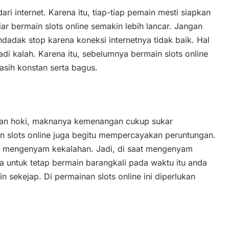
ari internet. Karena itu, tiap-tiap pemain mesti siapkan
iar bermain slots online semakin lebih lancar. Jangan
ndadak stop karena koneksi internetnya tidak baik. Hal
di kalah. Karena itu, sebelumnya bermain slots online
asih konstan serta bagus.
kan hoki, maknanya kemenangan cukup sukar
n slots online juga begitu mempercayakan peruntungan.
a mengenyam kekalahan. Jadi, di saat mengenyam
a untuk tetap bermain barangkali pada waktu itu anda
 sekejap. Di permainan slots online ini diperlukan