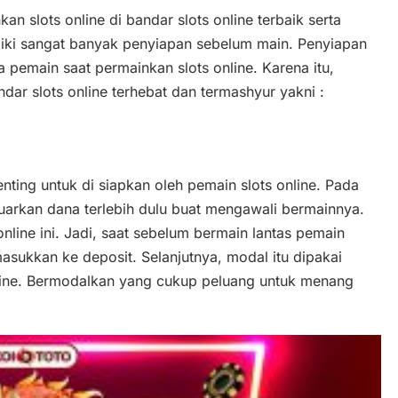
 slots online di bandar slots online terbaik serta
liki sangat banyak penyiapan sebelum main. Penyiapan
 pemain saat permainkan slots online. Karena itu,
ar slots online terhebat dan termashyur yakni :
nting untuk di siapkan oleh pemain slots online. Pada
luarkan dana terlebih dulu buat mengawali bermainnya.
line ini. Jadi, saat sebelum bermain lantas pemain
sukkan ke deposit. Selanjutnya, modal itu dipakai
line. Bermodalkan yang cukup peluang untuk menang