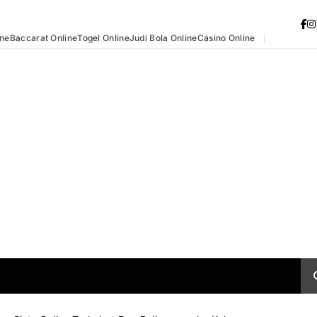
ine
Baccarat Online
Togel Online
Judi Bola Online
Casino Online