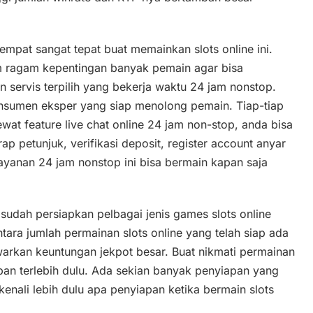
 tempat sangat tepat buat memainkan slots online ini.
m ragam kepentingan banyak pemain agar bisa
n servis terpilih yang bekerja waktu 24 jam nonstop.
 konsumen eksper yang siap menolong pemain. Tiap-tiap
at feature live chat online 24 jam non-stop, anda bisa
p petunjuk, verifikasi deposit, register account anyar
ayanan 24 jam nonstop ini bisa bermain kapan saja
r sudah persiapkan pelbagai jenis games slots online
Antara jumlah permainan slots online yang telah siap ada
warkan keuntungan jekpot besar. Buat nikmati permainan
apan terlebih dulu. Ada sekian banyak penyiapan yang
kenali lebih dulu apa penyiapan ketika bermain slots