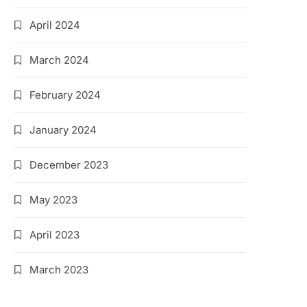
April 2024
March 2024
February 2024
January 2024
December 2023
May 2023
April 2023
March 2023