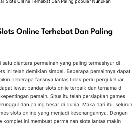
ar Slots Online Terhebat Dan Paling populer Nunukan
lots Online Terhebat Dan Paling
di satu diantara permainan yang paling termashyur di
s ini telah demikian simpel. Beberapa pemainnya dapat
in beberapa fansnya lantas tidak perlu pergi keluar
dapat lewat bandar slots onlie terbaik dan ternama di
kepentingan pemain. Situs itu telah persiapkan games
terunggul dan paling besar di dunia. Maka dari itu, seluruh
mes slots online yang menjadi kesenangannya. Dengan
 komplet ini membuat permainan slots lantas makin