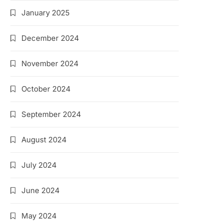
January 2025
December 2024
November 2024
October 2024
September 2024
August 2024
July 2024
June 2024
May 2024