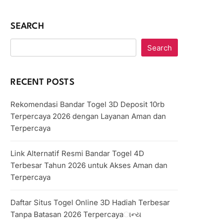
SEARCH
Search
RECENT POSTS
Rekomendasi Bandar Togel 3D Deposit 10rb
Terpercaya 2026 dengan Layanan Aman dan
Terpercaya
Link Alternatif Resmi Bandar Togel 4D
Terbesar Tahun 2026 untuk Akses Aman dan
Terpercaya
Daftar Situs Togel Online 3D Hadiah Terbesar
Tanpa Batasan 2026 Terpercayaાન્ય