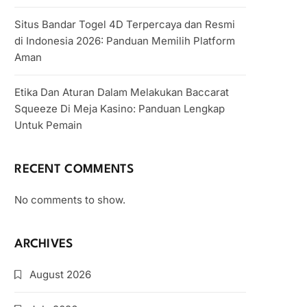
Situs Bandar Togel 4D Terpercaya dan Resmi
di Indonesia 2026: Panduan Memilih Platform
Aman
Etika Dan Aturan Dalam Melakukan Baccarat
Squeeze Di Meja Kasino: Panduan Lengkap
Untuk Pemain
RECENT COMMENTS
No comments to show.
ARCHIVES
August 2026