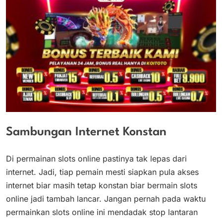
Sambungan Internet Konstan
Di permainan slots online pastinya tak lepas dari
internet. Jadi, tiap pemain mesti siapkan pula akses
internet biar masih tetap konstan biar bermain slots
online jadi tambah lancar. Jangan pernah pada waktu
permainkan slots online ini mendadak stop lantaran