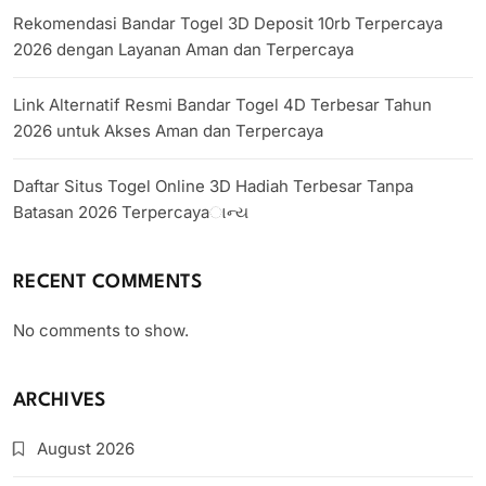
Rekomendasi Bandar Togel 3D Deposit 10rb Terpercaya
2026 dengan Layanan Aman dan Terpercaya
Link Alternatif Resmi Bandar Togel 4D Terbesar Tahun
2026 untuk Akses Aman dan Terpercaya
Daftar Situs Togel Online 3D Hadiah Terbesar Tanpa
Batasan 2026 Terpercayaાન્ય
RECENT COMMENTS
No comments to show.
ARCHIVES
August 2026