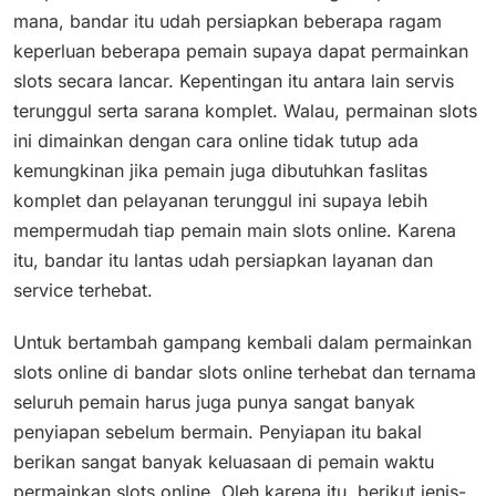
mana, bandar itu udah persiapkan beberapa ragam
keperluan beberapa pemain supaya dapat permainkan
slots secara lancar. Kepentingan itu antara lain servis
terunggul serta sarana komplet. Walau, permainan slots
ini dimainkan dengan cara online tidak tutup ada
kemungkinan jika pemain juga dibutuhkan faslitas
komplet dan pelayanan terunggul ini supaya lebih
mempermudah tiap pemain main slots online. Karena
itu, bandar itu lantas udah persiapkan layanan dan
service terhebat.
Untuk bertambah gampang kembali dalam permainkan
slots online di bandar slots online terhebat dan ternama
seluruh pemain harus juga punya sangat banyak
penyiapan sebelum bermain. Penyiapan itu bakal
berikan sangat banyak keluasaan di pemain waktu
permainkan slots online. Oleh karena itu, berikut jenis-