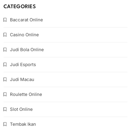
CATEGORIES
Baccarat Online
Casino Online
Judi Bola Online
Judi Esports
Judi Macau
Roulette Online
Slot Online
Tembak Ikan