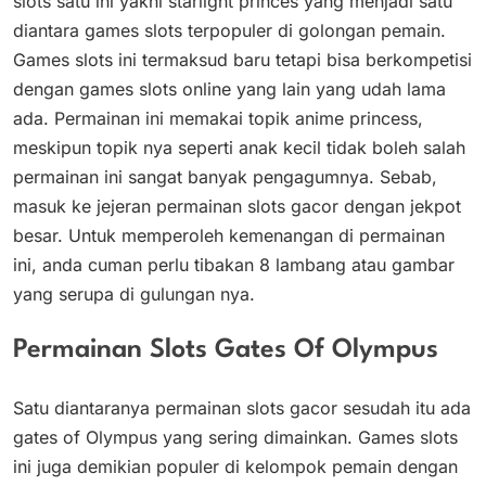
slots satu ini yakni starlight princes yang menjadi satu
diantara games slots terpopuler di golongan pemain.
Games slots ini termaksud baru tetapi bisa berkompetisi
dengan games slots online yang lain yang udah lama
ada. Permainan ini memakai topik anime princess,
meskipun topik nya seperti anak kecil tidak boleh salah
permainan ini sangat banyak pengagumnya. Sebab,
masuk ke jejeran permainan slots gacor dengan jekpot
besar. Untuk memperoleh kemenangan di permainan
ini, anda cuman perlu tibakan 8 lambang atau gambar
yang serupa di gulungan nya.
Permainan Slots Gates Of Olympus
Satu diantaranya permainan slots gacor sesudah itu ada
gates of Olympus yang sering dimainkan. Games slots
ini juga demikian populer di kelompok pemain dengan