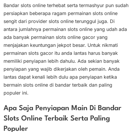
Bandar slots online terhebat serta termashyur pun sudah
persiapkan beberapa ragam permainan slots online
sengit dari provider slots online terunggul juga. Di
antara jumlahnya permainan slots online yang udah ada
ada banyak permainan slots online gacor yang
menjajakan keuntungan jekpot besar. Untuk nikmati
permainan slots gacor itu anda lantas harus banyak
memiliki penyiapan lebih dahulu. Ada sekian banyak
penyiapan yang wajib dikerjakan oleh pemain. Anda
lantas dapat kenali lebih dulu apa penyiapan ketika
bermain slots online di bandar terbaik dan paling
populer ini.
Apa Saja Penyiapan Main Di Bandar
Slots Online Terbaik Serta Paling
Populer