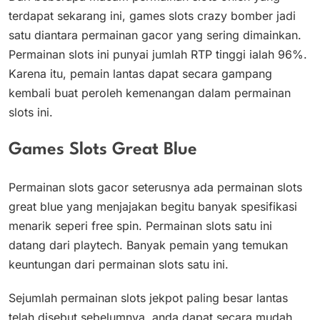
terdapat sekarang ini, games slots crazy bomber jadi
satu diantara permainan gacor yang sering dimainkan.
Permainan slots ini punyai jumlah RTP tinggi ialah 96%.
Karena itu, pemain lantas dapat secara gampang
kembali buat peroleh kemenangan dalam permainan
slots ini.
Games Slots Great Blue
Permainan slots gacor seterusnya ada permainan slots
great blue yang menjajakan begitu banyak spesifikasi
menarik seperi free spin. Permainan slots satu ini
datang dari playtech. Banyak pemain yang temukan
keuntungan dari permainan slots satu ini.
Sejumlah permainan slots jekpot paling besar lantas
telah disebut sebelumnya, anda dapat secara mudah