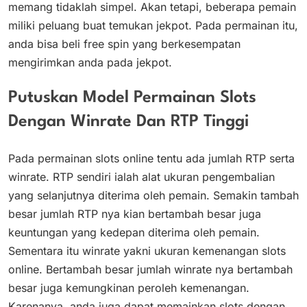
memang tidaklah simpel. Akan tetapi, beberapa pemain
miliki peluang buat temukan jekpot. Pada permainan itu,
anda bisa beli free spin yang berkesempatan
mengirimkan anda pada jekpot.
Putuskan Model Permainan Slots
Dengan Winrate Dan RTP Tinggi
Pada permainan slots online tentu ada jumlah RTP serta
winrate. RTP sendiri ialah alat ukuran pengembalian
yang selanjutnya diterima oleh pemain. Semakin tambah
besar jumlah RTP nya kian bertambah besar juga
keuntungan yang kedepan diterima oleh pemain.
Sementara itu winrate yakni ukuran kemenangan slots
online. Bertambah besar jumlah winrate nya bertambah
besar juga kemungkinan peroleh kemenangan.
Karenanya, anda juga dapat memainkan slots dengan