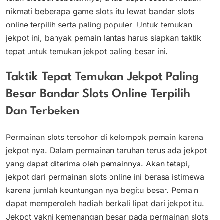
nikmati beberapa game slots itu lewat bandar slots
online terpilih serta paling populer. Untuk temukan
jekpot ini, banyak pemain lantas harus siapkan taktik
tepat untuk temukan jekpot paling besar ini.
Taktik Tepat Temukan Jekpot Paling
Besar Bandar Slots Online Terpilih
Dan Terbeken
Permainan slots tersohor di kelompok pemain karena
jekpot nya. Dalam permainan taruhan terus ada jekpot
yang dapat diterima oleh pemainnya. Akan tetapi,
jekpot dari permainan slots online ini berasa istimewa
karena jumlah keuntungan nya begitu besar. Pemain
dapat memperoleh hadiah berkali lipat dari jekpot itu.
Jekpot yakni kemenangan besar pada permainan slots