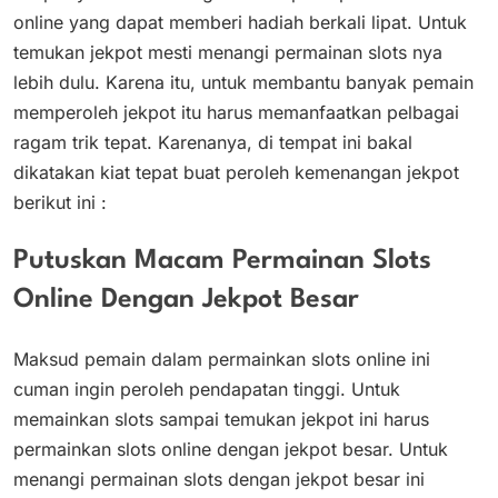
online yang dapat memberi hadiah berkali lipat. Untuk
temukan jekpot mesti menangi permainan slots nya
lebih dulu. Karena itu, untuk membantu banyak pemain
memperoleh jekpot itu harus memanfaatkan pelbagai
ragam trik tepat. Karenanya, di tempat ini bakal
dikatakan kiat tepat buat peroleh kemenangan jekpot
berikut ini :
Putuskan Macam Permainan Slots
Online Dengan Jekpot Besar
Maksud pemain dalam permainkan slots online ini
cuman ingin peroleh pendapatan tinggi. Untuk
memainkan slots sampai temukan jekpot ini harus
permainkan slots online dengan jekpot besar. Untuk
menangi permainan slots dengan jekpot besar ini