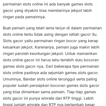
permainan slots online ini ada banyak games slots
gacor yang diyakini bisa memberinya jekpot lebih
ringan pada pemainnya.
Buat pemain yang telah lama terjun di dalam permainan
slots online tentu tidak asing dengan istilah gacor itu.
Slots gacor yaitu permainan ringan bocor yang kerap
keluarkan jekpot. Karenanya, pemain juga makin lebih
ringan peroleh keuntungan jekpot. Untuk memainkan
slots online gacor ini harus tahu terlebih dulu bocoran
games slots gacor nya. Dari beberapa tipe permainan
slots online pastinya ada sejumlah games slots gacor.
Umumnya, Bandar slots online terunggul serta paling
populer sudah persiapkan bocoran games slots gacor
yang bisa dimainkan sama pemain. Tiap-tiap games
slots gacor ini punya winrate dan RTP tinggi. Lebih
tinggi jumlah winrate dan RTP nya bertambah besar