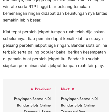
winrate serta RTP tinggi biar peluang temukan
kemenangan ringan didapat dan keuntungan nya lantas
semakin lebih besar.
Kiat tepat peroleh jekpot tumpah ruah telah dijelaskan
sebelumnya, tiap pemain dapat kenali kiat itu supaya
peluang peroleh jekpot juga ringan. Bandar slots online
terbaik serta paling populer bakal berikan kesempatan
di pemain buat peroleh jekpot itu. Bandar itu sudah
siapkan permainan slots jekpot tumpah ruah fair play.
Post
Previous:
Next:
navigation
Penyiapan Bermain Di
Penyiapan Bermain Di
Bandar Slots Online
Bandar Slots Online