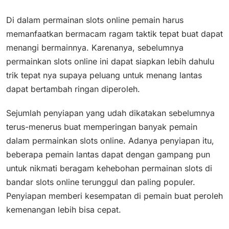
Di dalam permainan slots online pemain harus
memanfaatkan bermacam ragam taktik tepat buat dapat
menangi bermainnya. Karenanya, sebelumnya
permainkan slots online ini dapat siapkan lebih dahulu
trik tepat nya supaya peluang untuk menang lantas
dapat bertambah ringan diperoleh.
Sejumlah penyiapan yang udah dikatakan sebelumnya
terus-menerus buat memperingan banyak pemain
dalam permainkan slots online. Adanya penyiapan itu,
beberapa pemain lantas dapat dengan gampang pun
untuk nikmati beragam kehebohan permainan slots di
bandar slots online terunggul dan paling populer.
Penyiapan memberi kesempatan di pemain buat peroleh
kemenangan lebih bisa cepat.