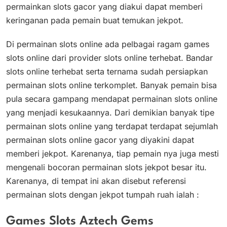
permainkan slots gacor yang diakui dapat memberi
keringanan pada pemain buat temukan jekpot.
Di permainan slots online ada pelbagai ragam games
slots online dari provider slots online terhebat. Bandar
slots online terhebat serta ternama sudah persiapkan
permainan slots online terkomplet. Banyak pemain bisa
pula secara gampang mendapat permainan slots online
yang menjadi kesukaannya. Dari demikian banyak tipe
permainan slots online yang terdapat terdapat sejumlah
permainan slots online gacor yang diyakini dapat
memberi jekpot. Karenanya, tiap pemain nya juga mesti
mengenali bocoran permainan slots jekpot besar itu.
Karenanya, di tempat ini akan disebut referensi
permainan slots dengan jekpot tumpah ruah ialah :
Games Slots Aztech Gems