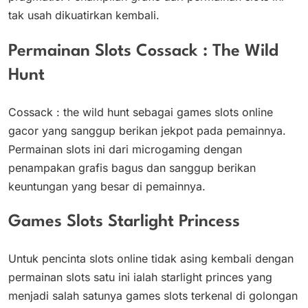
tak usah dikuatirkan kembali.
Permainan Slots Cossack : The Wild
Hunt
Cossack : the wild hunt sebagai games slots online
gacor yang sanggup berikan jekpot pada pemainnya.
Permainan slots ini dari microgaming dengan
penampakan grafis bagus dan sanggup berikan
keuntungan yang besar di pemainnya.
Games Slots Starlight Princess
Untuk pencinta slots online tidak asing kembali dengan
permainan slots satu ini ialah starlight princes yang
menjadi salah satunya games slots terkenal di golongan