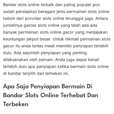
Bandar slots online terbaik dan paling populer pun
sudah persiapkan beragam jenis permainan slots online
heboh dari provider slots online terunggul juga. Antara
jumlahnya games slots online yang telah ada ada
banyak permainan slots online gacor yang menjajakan
keuntungan jekpot besar. Untuk nikmati permainan slots
gacor itu anda lantas mesti memiliki penyiapan terlebih
dulu. Ada sejumlah penyiapan yang penting
dilaksanakan oleh pemain. Anda juga dapat kenali
terlebih dulu apa penyiapan ketika bermain slots online
di bandar terpilih dan terbeken ini.
Apa Saja Penyiapan Bermain Di
Bandar Slots Online Terhebat Dan
Terbeken