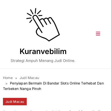
Skip
to
content
Kuranvebilim
Strategi Ampuh Menang Judi Online.
Home
Judi Macau
Penyiapan Bermain Di Bandar Slots Online Terhebat Dan
Terbeken Nanga Pinoh
Judi Macau