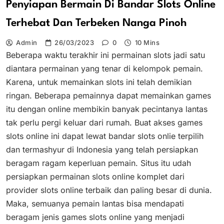
Penyiapan Bermain Di Bandar Slots Online
Terhebat Dan Terbeken Nanga Pinoh
Admin
26/03/2023
0
10 Mins
Beberapa waktu terakhir ini permainan slots jadi satu
diantara permainan yang tenar di kelompok pemain.
Karena, untuk memainkan slots ini telah demikian
ringan. Beberapa pemainnya dapat memainkan games
itu dengan online membikin banyak pecintanya lantas
tak perlu pergi keluar dari rumah. Buat akses games
slots online ini dapat lewat bandar slots onlie terpilih
dan termashyur di Indonesia yang telah persiapkan
beragam ragam keperluan pemain. Situs itu udah
persiapkan permainan slots online komplet dari
provider slots online terbaik dan paling besar di dunia.
Maka, semuanya pemain lantas bisa mendapati
beragam jenis games slots online yang menjadi