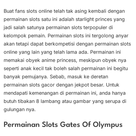
Buat fans slots online telah tak asing kembali dengan
permainan slots satu ini adalah starlight princes yang
jadi salah satunya permainan slots terpopuler di
kelompok pemain. Permainan slots ini tergolong anyar
akan tetapi dapat berkompetisi dengan permainan slots
online yang lain yang telah lama ada. Permainan ini
memakai obyek anime princess, meskipun obyek nya
seperti anak kecil tak boleh salah permainan ini begitu
banyak pemujanya. Sebab, masuk ke deretan
permainan slots gacor dengan jekpot besar. Untuk
mendapati kemenangan di permainan ini, anda hanya
butuh tibakan 8 lambang atau gambar yang serupa di
gulungan nya.
Permainan Slots Gates Of Olympus