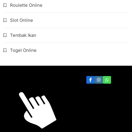
Roulette Online
Slot Online
Tembak Ikan
Togel Online