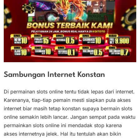
Sambungan Internet Konstan
Di permainan slots online tentu tidak lepas dari internet.
Karenanya, tiap-tiap pemain mesti siapkan pula akses
internet biar masih tetap konstan supaya bermain slots
online semakin lebih lancar. Jangan sempat pada waktu
permainkan slots online ini mendadak stop karena
akses internetnya jelek. Hal itu tentulah akan bikin