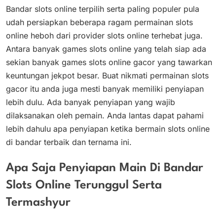
Bandar slots online terpilih serta paling populer pula
udah persiapkan beberapa ragam permainan slots
online heboh dari provider slots online terhebat juga.
Antara banyak games slots online yang telah siap ada
sekian banyak games slots online gacor yang tawarkan
keuntungan jekpot besar. Buat nikmati permainan slots
gacor itu anda juga mesti banyak memiliki penyiapan
lebih dulu. Ada banyak penyiapan yang wajib
dilaksanakan oleh pemain. Anda lantas dapat pahami
lebih dahulu apa penyiapan ketika bermain slots online
di bandar terbaik dan ternama ini.
Apa Saja Penyiapan Main Di Bandar
Slots Online Terunggul Serta
Termashyur