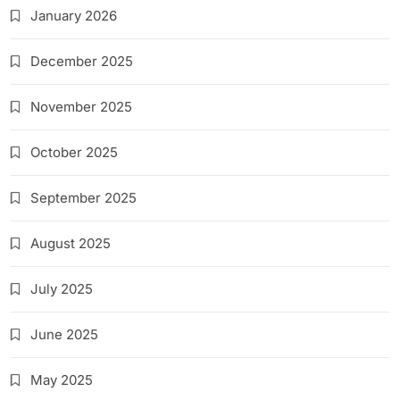
January 2026
December 2025
November 2025
October 2025
September 2025
August 2025
July 2025
June 2025
May 2025