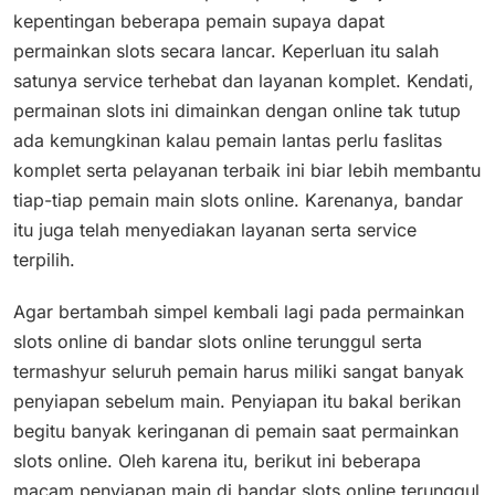
kepentingan beberapa pemain supaya dapat
permainkan slots secara lancar. Keperluan itu salah
satunya service terhebat dan layanan komplet. Kendati,
permainan slots ini dimainkan dengan online tak tutup
ada kemungkinan kalau pemain lantas perlu faslitas
komplet serta pelayanan terbaik ini biar lebih membantu
tiap-tiap pemain main slots online. Karenanya, bandar
itu juga telah menyediakan layanan serta service
terpilih.
Agar bertambah simpel kembali lagi pada permainkan
slots online di bandar slots online terunggul serta
termashyur seluruh pemain harus miliki sangat banyak
penyiapan sebelum main. Penyiapan itu bakal berikan
begitu banyak keringanan di pemain saat permainkan
slots online. Oleh karena itu, berikut ini beberapa
macam penyiapan main di bandar slots online terunggul