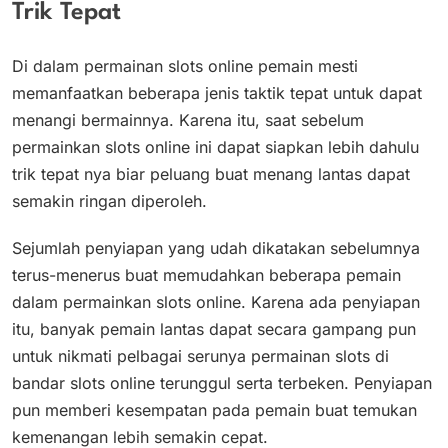
Trik Tepat
Di dalam permainan slots online pemain mesti
memanfaatkan beberapa jenis taktik tepat untuk dapat
menangi bermainnya. Karena itu, saat sebelum
permainkan slots online ini dapat siapkan lebih dahulu
trik tepat nya biar peluang buat menang lantas dapat
semakin ringan diperoleh.
Sejumlah penyiapan yang udah dikatakan sebelumnya
terus-menerus buat memudahkan beberapa pemain
dalam permainkan slots online. Karena ada penyiapan
itu, banyak pemain lantas dapat secara gampang pun
untuk nikmati pelbagai serunya permainan slots di
bandar slots online terunggul serta terbeken. Penyiapan
pun memberi kesempatan pada pemain buat temukan
kemenangan lebih semakin cepat.