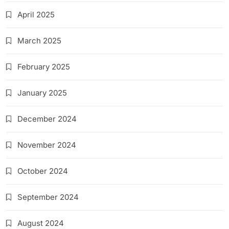
April 2025
March 2025
February 2025
January 2025
December 2024
November 2024
October 2024
September 2024
August 2024