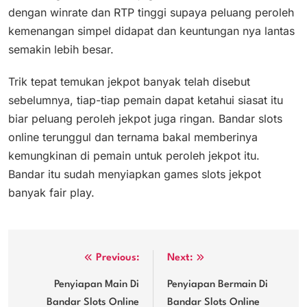
dengan winrate dan RTP tinggi supaya peluang peroleh
kemenangan simpel didapat dan keuntungan nya lantas
semakin lebih besar.
Trik tepat temukan jekpot banyak telah disebut
sebelumnya, tiap-tiap pemain dapat ketahui siasat itu
biar peluang peroleh jekpot juga ringan. Bandar slots
online terunggul dan ternama bakal memberinya
kemungkinan di pemain untuk peroleh jekpot itu.
Bandar itu sudah menyiapkan games slots jekpot
banyak fair play.
Post
Previous:
Next:
navigation
Penyiapan Main Di
Penyiapan Bermain Di
Bandar Slots Online
Bandar Slots Online