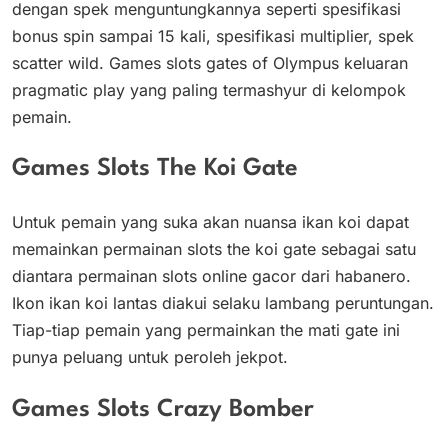
dengan spek menguntungkannya seperti spesifikasi
bonus spin sampai 15 kali, spesifikasi multiplier, spek
scatter wild. Games slots gates of Olympus keluaran
pragmatic play yang paling termashyur di kelompok
pemain.
Games Slots The Koi Gate
Untuk pemain yang suka akan nuansa ikan koi dapat
memainkan permainan slots the koi gate sebagai satu
diantara permainan slots online gacor dari habanero.
Ikon ikan koi lantas diakui selaku lambang peruntungan.
Tiap-tiap pemain yang permainkan the mati gate ini
punya peluang untuk peroleh jekpot.
Games Slots Crazy Bomber