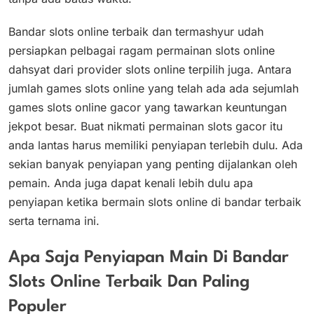
Bandar slots online terbaik dan termashyur udah
persiapkan pelbagai ragam permainan slots online
dahsyat dari provider slots online terpilih juga. Antara
jumlah games slots online yang telah ada ada sejumlah
games slots online gacor yang tawarkan keuntungan
jekpot besar. Buat nikmati permainan slots gacor itu
anda lantas harus memiliki penyiapan terlebih dulu. Ada
sekian banyak penyiapan yang penting dijalankan oleh
pemain. Anda juga dapat kenali lebih dulu apa
penyiapan ketika bermain slots online di bandar terbaik
serta ternama ini.
Apa Saja Penyiapan Main Di Bandar
Slots Online Terbaik Dan Paling
Populer