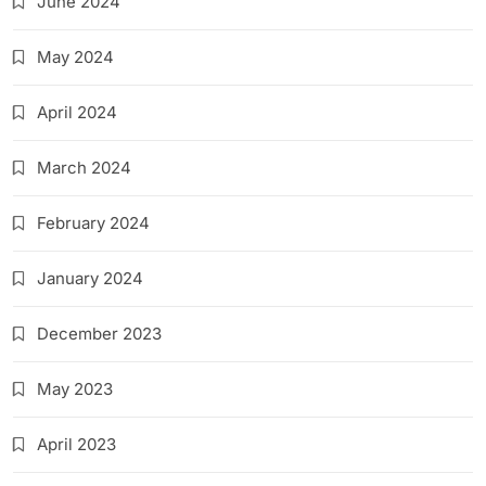
June 2024
May 2024
April 2024
March 2024
February 2024
January 2024
December 2023
May 2023
April 2023