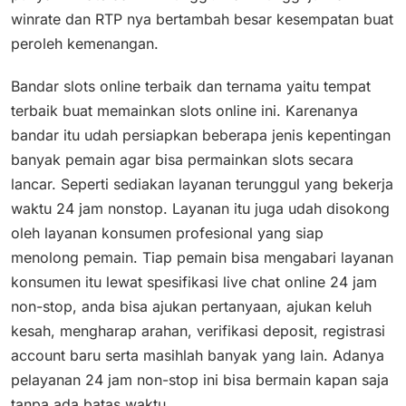
winrate dan RTP nya bertambah besar kesempatan buat
peroleh kemenangan.
Bandar slots online terbaik dan ternama yaitu tempat
terbaik buat memainkan slots online ini. Karenanya
bandar itu udah persiapkan beberapa jenis kepentingan
banyak pemain agar bisa permainkan slots secara
lancar. Seperti sediakan layanan terunggul yang bekerja
waktu 24 jam nonstop. Layanan itu juga udah disokong
oleh layanan konsumen profesional yang siap
menolong pemain. Tiap pemain bisa mengabari layanan
konsumen itu lewat spesifikasi live chat online 24 jam
non-stop, anda bisa ajukan pertanyaan, ajukan keluh
kesah, mengharap arahan, verifikasi deposit, registrasi
account baru serta masihlah banyak yang lain. Adanya
pelayanan 24 jam non-stop ini bisa bermain kapan saja
tanpa ada batas waktu.