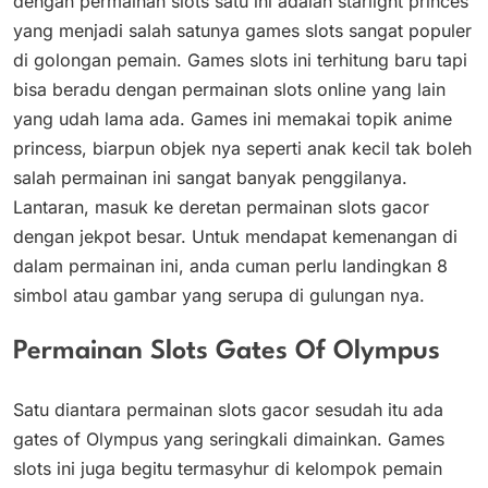
dengan permainan slots satu ini adalah starlight princes
yang menjadi salah satunya games slots sangat populer
di golongan pemain. Games slots ini terhitung baru tapi
bisa beradu dengan permainan slots online yang lain
yang udah lama ada. Games ini memakai topik anime
princess, biarpun objek nya seperti anak kecil tak boleh
salah permainan ini sangat banyak penggilanya.
Lantaran, masuk ke deretan permainan slots gacor
dengan jekpot besar. Untuk mendapat kemenangan di
dalam permainan ini, anda cuman perlu landingkan 8
simbol atau gambar yang serupa di gulungan nya.
Permainan Slots Gates Of Olympus
Satu diantara permainan slots gacor sesudah itu ada
gates of Olympus yang seringkali dimainkan. Games
slots ini juga begitu termasyhur di kelompok pemain