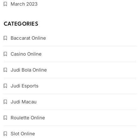
March 2023
CATEGORIES
Baccarat Online
Casino Online
Judi Bola Online
Judi Esports
Judi Macau
Roulette Online
Slot Online