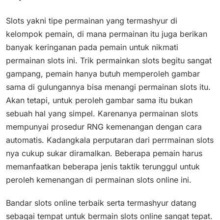
Slots yakni tipe permainan yang termashyur di
kelompok pemain, di mana permainan itu juga berikan
banyak keringanan pada pemain untuk nikmati
permainan slots ini. Trik permainkan slots begitu sangat
gampang, pemain hanya butuh memperoleh gambar
sama di gulungannya bisa menangi permainan slots itu.
Akan tetapi, untuk peroleh gambar sama itu bukan
sebuah hal yang simpel. Karenanya permainan slots
mempunyai prosedur RNG kemenangan dengan cara
automatis. Kadangkala perputaran dari perrmainan slots
nya cukup sukar diramalkan. Beberapa pemain harus
memanfaatkan beberapa jenis taktik terunggul untuk
peroleh kemenangan di permainan slots online ini.
Bandar slots online terbaik serta termashyur datang
sebagai tempat untuk bermain slots online sangat tepat.