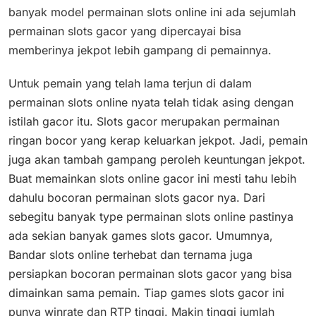
banyak model permainan slots online ini ada sejumlah
permainan slots gacor yang dipercayai bisa
memberinya jekpot lebih gampang di pemainnya.
Untuk pemain yang telah lama terjun di dalam
permainan slots online nyata telah tidak asing dengan
istilah gacor itu. Slots gacor merupakan permainan
ringan bocor yang kerap keluarkan jekpot. Jadi, pemain
juga akan tambah gampang peroleh keuntungan jekpot.
Buat memainkan slots online gacor ini mesti tahu lebih
dahulu bocoran permainan slots gacor nya. Dari
sebegitu banyak type permainan slots online pastinya
ada sekian banyak games slots gacor. Umumnya,
Bandar slots online terhebat dan ternama juga
persiapkan bocoran permainan slots gacor yang bisa
dimainkan sama pemain. Tiap games slots gacor ini
punya winrate dan RTP tinggi. Makin tinggi jumlah