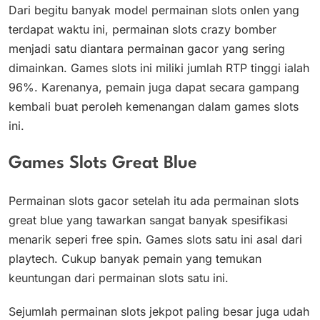
Dari begitu banyak model permainan slots onlen yang
terdapat waktu ini, permainan slots crazy bomber
menjadi satu diantara permainan gacor yang sering
dimainkan. Games slots ini miliki jumlah RTP tinggi ialah
96%. Karenanya, pemain juga dapat secara gampang
kembali buat peroleh kemenangan dalam games slots
ini.
Games Slots Great Blue
Permainan slots gacor setelah itu ada permainan slots
great blue yang tawarkan sangat banyak spesifikasi
menarik seperi free spin. Games slots satu ini asal dari
playtech. Cukup banyak pemain yang temukan
keuntungan dari permainan slots satu ini.
Sejumlah permainan slots jekpot paling besar juga udah