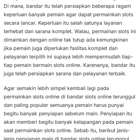
Di mana, bandar itu telah persiapkan beberapa ragam
keperluan banyak pemain agar dapat permainkan slots
secara lancar. Keperluan itu salah satunya layanan
terhebat dan sarana komplet. Walau, permainan slots ini
dimainkan dengan online tak tutup ada kemungkinan
jika pemain juga diperlukan faslitas komplet dan
pelayanan terpilih ini supaya lebih mempermudah tiap-
tiap pemain bermain slots online. Karenanya, bandar itu
juga telah persiapkan sarana dan pelayanan terbaik.
Agar semakin lebih simpel kembali lagi pada
permainkan slots online di bandar slots online terunggul
dan paling populer semuanya pemain harus punyai
begitu banyak penyiapan sebelum main. Penyiapan itu
akan memberi begitu banyak kelapangan pada pemain
saat permainkan slots online. Sebab itu, berikut jenis-
jenis penyiapan main di bandar slots online terunggul