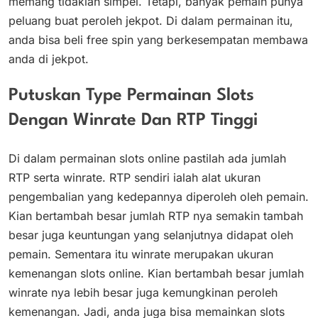
memang tidaklah simpel. Tetapi, banyak pemain punya
peluang buat peroleh jekpot. Di dalam permainan itu,
anda bisa beli free spin yang berkesempatan membawa
anda di jekpot.
Putuskan Type Permainan Slots
Dengan Winrate Dan RTP Tinggi
Di dalam permainan slots online pastilah ada jumlah
RTP serta winrate. RTP sendiri ialah alat ukuran
pengembalian yang kedepannya diperoleh oleh pemain.
Kian bertambah besar jumlah RTP nya semakin tambah
besar juga keuntungan yang selanjutnya didapat oleh
pemain. Sementara itu winrate merupakan ukuran
kemenangan slots online. Kian bertambah besar jumlah
winrate nya lebih besar juga kemungkinan peroleh
kemenangan. Jadi, anda juga bisa memainkan slots