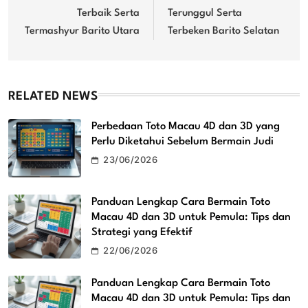
Terbaik Serta
Terunggul Serta
Termashyur Barito Utara
Terbeken Barito Selatan
RELATED NEWS
Perbedaan Toto Macau 4D dan 3D yang
Perlu Diketahui Sebelum Bermain Judi
23/06/2026
Panduan Lengkap Cara Bermain Toto
Macau 4D dan 3D untuk Pemula: Tips dan
Strategi yang Efektif
22/06/2026
Panduan Lengkap Cara Bermain Toto
Macau 4D dan 3D untuk Pemula: Tips dan