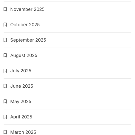
November 2025
October 2025
September 2025
August 2025
July 2025
June 2025
May 2025
April 2025
March 2025