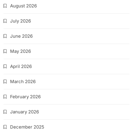
August 2026
July 2026
June 2026
May 2026
April 2026
March 2026
February 2026
January 2026
December 2025