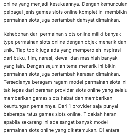
online yang menjadi kesukaannya. Dengan kemunculan
pelbagai jenis games slots online komplet ini membikin
permainan slots juga bertambah dahsyat dimainkan.
Kehebohan dari permainan slots online miliki banyak
type permainan slots online dengan objek menarik dan
unik. Tiap topik juga ada yang memperoleh inspirasi
dari buku, film, narasi, dewa, dan masihlah banyak
yang lain. Dengan sejumlah tema menarik ini bikin
permainan slots juga bertambah kerasan dimainkan.
Tersedianya beragam ragam model permainan slots ini
tak lepas dari peranan provider slots online yang selalu
memberikan games slots hebat dan memberikan
keuntungan pemainnya. Dari 1 provider saja punyai
beberapa ratus games slots online. Tidaklah heran,
apabila sekarang ini ada sangat banyak model
permainan slots online yang diketemukan. Di antara