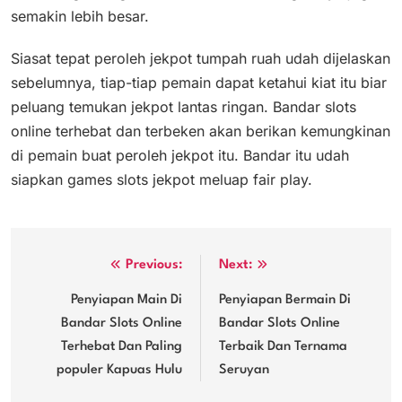
semakin lebih besar.
Siasat tepat peroleh jekpot tumpah ruah udah dijelaskan
sebelumnya, tiap-tiap pemain dapat ketahui kiat itu biar
peluang temukan jekpot lantas ringan. Bandar slots
online terhebat dan terbeken akan berikan kemungkinan
di pemain buat peroleh jekpot itu. Bandar itu udah
siapkan games slots jekpot meluap fair play.
Post
Previous:
Next:
navigation
Penyiapan Main Di
Penyiapan Bermain Di
Bandar Slots Online
Bandar Slots Online
Terhebat Dan Paling
Terbaik Dan Ternama
populer Kapuas Hulu
Seruyan