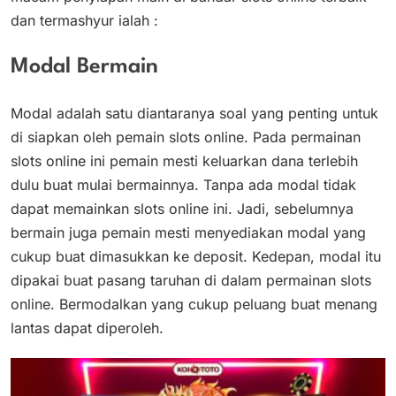
dan termashyur ialah :
Modal Bermain
Modal adalah satu diantaranya soal yang penting untuk
di siapkan oleh pemain slots online. Pada permainan
slots online ini pemain mesti keluarkan dana terlebih
dulu buat mulai bermainnya. Tanpa ada modal tidak
dapat memainkan slots online ini. Jadi, sebelumnya
bermain juga pemain mesti menyediakan modal yang
cukup buat dimasukkan ke deposit. Kedepan, modal itu
dipakai buat pasang taruhan di dalam permainan slots
online. Bermodalkan yang cukup peluang buat menang
lantas dapat diperoleh.