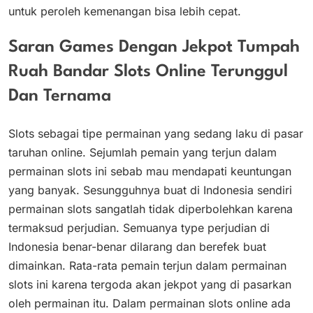
untuk peroleh kemenangan bisa lebih cepat.
Saran Games Dengan Jekpot Tumpah
Ruah Bandar Slots Online Terunggul
Dan Ternama
Slots sebagai tipe permainan yang sedang laku di pasar
taruhan online. Sejumlah pemain yang terjun dalam
permainan slots ini sebab mau mendapati keuntungan
yang banyak. Sesungguhnya buat di Indonesia sendiri
permainan slots sangatlah tidak diperbolehkan karena
termaksud perjudian. Semuanya type perjudian di
Indonesia benar-benar dilarang dan berefek buat
dimainkan. Rata-rata pemain terjun dalam permainan
slots ini karena tergoda akan jekpot yang di pasarkan
oleh permainan itu. Dalam permainan slots online ada