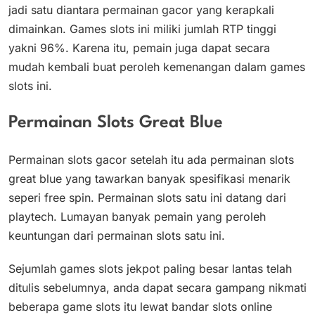
jadi satu diantara permainan gacor yang kerapkali
dimainkan. Games slots ini miliki jumlah RTP tinggi
yakni 96%. Karena itu, pemain juga dapat secara
mudah kembali buat peroleh kemenangan dalam games
slots ini.
Permainan Slots Great Blue
Permainan slots gacor setelah itu ada permainan slots
great blue yang tawarkan banyak spesifikasi menarik
seperi free spin. Permainan slots satu ini datang dari
playtech. Lumayan banyak pemain yang peroleh
keuntungan dari permainan slots satu ini.
Sejumlah games slots jekpot paling besar lantas telah
ditulis sebelumnya, anda dapat secara gampang nikmati
beberapa game slots itu lewat bandar slots online