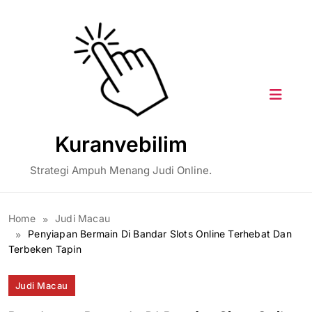
Skip
to
content
Kuranvebilim
Strategi Ampuh Menang Judi Online.
Home
Judi Macau
Penyiapan Bermain Di Bandar Slots Online Terhebat Dan
Terbeken Tapin
Judi Macau