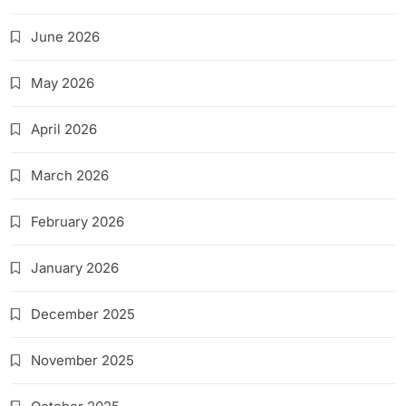
June 2026
May 2026
April 2026
March 2026
February 2026
January 2026
December 2025
November 2025