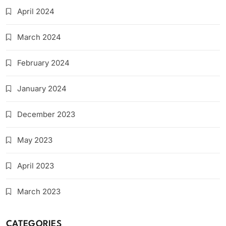
April 2024
March 2024
February 2024
January 2024
December 2023
May 2023
April 2023
March 2023
CATEGORIES