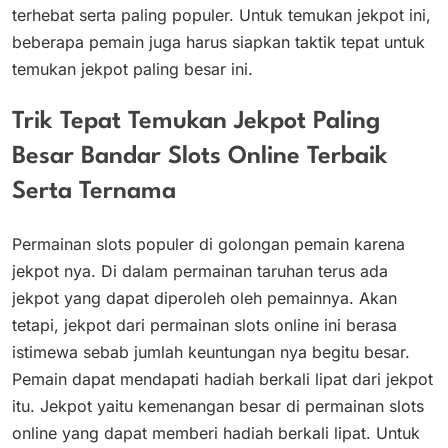
terhebat serta paling populer. Untuk temukan jekpot ini,
beberapa pemain juga harus siapkan taktik tepat untuk
temukan jekpot paling besar ini.
Trik Tepat Temukan Jekpot Paling
Besar Bandar Slots Online Terbaik
Serta Ternama
Permainan slots populer di golongan pemain karena
jekpot nya. Di dalam permainan taruhan terus ada
jekpot yang dapat diperoleh oleh pemainnya. Akan
tetapi, jekpot dari permainan slots online ini berasa
istimewa sebab jumlah keuntungan nya begitu besar.
Pemain dapat mendapati hadiah berkali lipat dari jekpot
itu. Jekpot yaitu kemenangan besar di permainan slots
online yang dapat memberi hadiah berkali lipat. Untuk