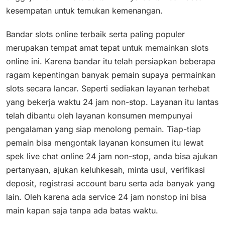
kesempatan untuk temukan kemenangan.
Bandar slots online terbaik serta paling populer
merupakan tempat amat tepat untuk memainkan slots
online ini. Karena bandar itu telah persiapkan beberapa
ragam kepentingan banyak pemain supaya permainkan
slots secara lancar. Seperti sediakan layanan terhebat
yang bekerja waktu 24 jam non-stop. Layanan itu lantas
telah dibantu oleh layanan konsumen mempunyai
pengalaman yang siap menolong pemain. Tiap-tiap
pemain bisa mengontak layanan konsumen itu lewat
spek live chat online 24 jam non-stop, anda bisa ajukan
pertanyaan, ajukan keluhkesah, minta usul, verifikasi
deposit, registrasi account baru serta ada banyak yang
lain. Oleh karena ada service 24 jam nonstop ini bisa
main kapan saja tanpa ada batas waktu.