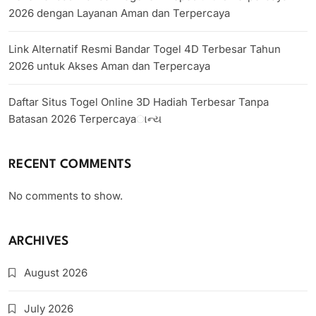
2026 dengan Layanan Aman dan Terpercaya
Link Alternatif Resmi Bandar Togel 4D Terbesar Tahun
2026 untuk Akses Aman dan Terpercaya
Daftar Situs Togel Online 3D Hadiah Terbesar Tanpa
Batasan 2026 Terpercayaાન્ય
RECENT COMMENTS
No comments to show.
ARCHIVES
August 2026
July 2026