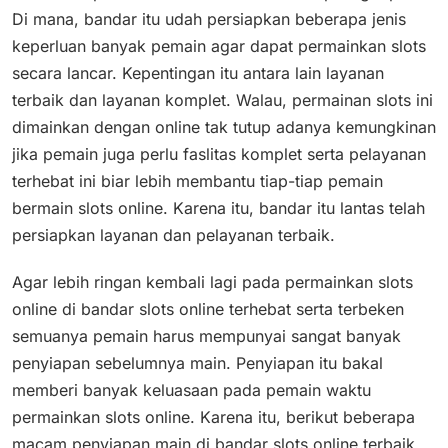
Di mana, bandar itu udah persiapkan beberapa jenis
keperluan banyak pemain agar dapat permainkan slots
secara lancar. Kepentingan itu antara lain layanan
terbaik dan layanan komplet. Walau, permainan slots ini
dimainkan dengan online tak tutup adanya kemungkinan
jika pemain juga perlu faslitas komplet serta pelayanan
terhebat ini biar lebih membantu tiap-tiap pemain
bermain slots online. Karena itu, bandar itu lantas telah
persiapkan layanan dan pelayanan terbaik.
Agar lebih ringan kembali lagi pada permainkan slots
online di bandar slots online terhebat serta terbeken
semuanya pemain harus mempunyai sangat banyak
penyiapan sebelumnya main. Penyiapan itu bakal
memberi banyak keluasaan pada pemain waktu
permainkan slots online. Karena itu, berikut beberapa
macam penyiapan main di bandar slots online terbaik