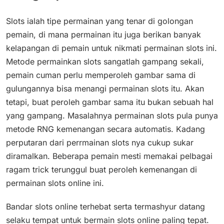
Slots ialah tipe permainan yang tenar di golongan
pemain, di mana permainan itu juga berikan banyak
kelapangan di pemain untuk nikmati permainan slots ini.
Metode permainkan slots sangatlah gampang sekali,
pemain cuman perlu memperoleh gambar sama di
gulungannya bisa menangi permainan slots itu. Akan
tetapi, buat peroleh gambar sama itu bukan sebuah hal
yang gampang. Masalahnya permainan slots pula punya
metode RNG kemenangan secara automatis. Kadang
perputaran dari perrmainan slots nya cukup sukar
diramalkan. Beberapa pemain mesti memakai pelbagai
ragam trick terunggul buat peroleh kemenangan di
permainan slots online ini.
Bandar slots online terhebat serta termashyur datang
selaku tempat untuk bermain slots online paling tepat.