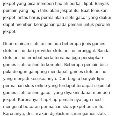
jekpot yang bisa memberi hadiah berkali lipat. Banyak
pemain yang ingin tahu akan jekpot itu. Buat temukan
jekpot lantas harus permainkan slots gacor yang diakui
dapat memberi keringanan pada pemain untuk peroleh
jekpot.
Di permainan slots online ada beberapa jenis games
slots online dari provider slots online terunggul. Bandar
slots online terhebat serta ternama juga persiapkan
games slots online terkomplet. Beberapa pemain bisa
pula dengan gampang mendapati games slots online
yang menjadi kesukaannya. Dari begitu banyak tipe
permainan slots online yang terdapat terdapat sejumlah
games slots online gacor yang diyakini dapat memberi
jekpot. Karenanya, tiap-tiap pemain nya juga mesti
mengenal bocoran permainan slots jekpot besar itu.
Karenanya, di sini akan dijelaskan saran games slots