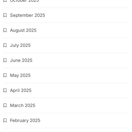
October 2025
September 2025
August 2025
July 2025
June 2025
May 2025
April 2025
March 2025
February 2025