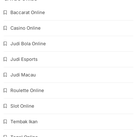
Baccarat Online
Casino Online
Judi Bola Online
Judi Esports
Judi Macau
Roulette Online
Slot Online
Tembak Ikan